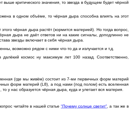
т выше критического значения, то звезда в будущем будет чёрной
ожена в одном объёме, то чёрная дыра способна влиять на этот
т этого чёрная дыра растёт (кормится материей). Но тогда вопрос,
чёрная дыра не даёт ответов ни на какие сигналы, доподлинно не
остава звезды включает в себя чёрная дыра.
ны, возможно рядом с ними что-то да и излучается и т.д.
 далёкий космос ну максимум лет 100 назад. Соответственно,
еленная (где мы живём) состоит из 7-ми первичных форм материй
вичных форм материй (
L
8), а под нами (под полом) есть вселенная
), то у нас образуется чёрная дыра, куда и улетает вся материя.
 вопрос читайте в нашей статье
“Почему солнце светит”
, а так же в