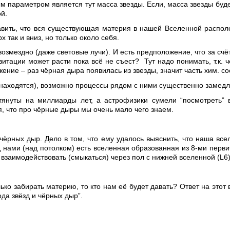
м параметром является тут масса звезды. Если, масса звезды буде
й.
авить, что вся существующая материя в нашей Вселенной распол
х так и вниз, но только около себя.
возмездно (даже световые лучи). И есть предположение, что за счё
авитации может расти пока всё не съест? Тут надо понимать, т.к. 
ожение – раз чёрная дыра появилась из звезды, значит часть хим. с
 находятся), возможно процессы рядом с ними существенно замедлен
тянуты на миллиарды лет, а астрофизики сумели “посмотреть” в
я, что про чёрные дыры мы очень мало чего знаем.
 чёрных дыр. Дело в том, что ему удалось выяснить, что наша вс
над нами (над потолком) есть вселенная образованная из 8-ми пер
 взаимодействовать (смыкаться) через пол с нижней вселенной (
L
6
ько забирать материю, то кто нам её будет давать? Ответ на этот
да звёзд и чёрных дыр”.