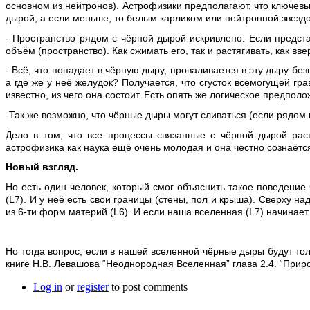
основном из нейтронов). Астрофизики предполагают, что ключевы
дырой, а если меньше, то белым карликом или нейтронной звездо
- Пространство рядом с чёрной дырой искривлено. Если предст
объём (пространство). Как сжимать его, так и растягивать, как ввер
- Всё, что попадает в чёрную дыру, проваливается в эту дыру без
а где же у неё желудок? Получается, что сгусток всемогущей гр
известно, из чего она состоит. Есть опять же логическое предпол
-Так же возможно, что чёрные дыры могут сливаться (если рядом
Дело в том, что все процессы связанные с чёрной дырой рас
астрофизика как наука ещё очень молодая и она честно сознаётс
Новый взгляд.
Но есть один человек, который смог объяснить такое поведение
(
L
7). И у неё есть свои границы (стены, пол и крыша). Сверху 
из 6-ти форм материй (
L
6). И если наша вселенная (
L
7) начинает
Но тогда вопрос, если в нашей вселенной чёрные дыры будут тол
книге Н.В. Левашова “Неоднородная Вселенная” глава 2.4. “Приро
Log in
or
register
to post comments