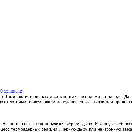
0 comments
ет. Такая же история как и со многими явлениями в природе. Да, 
дают за ними, фиксировали поведение оных, выдвигали предполож
 Но не из всех звёзд получится чёрная дыра. К концу своей жиз
цесс термоядерных реакций), чёрную дыру или нейтронную звезду