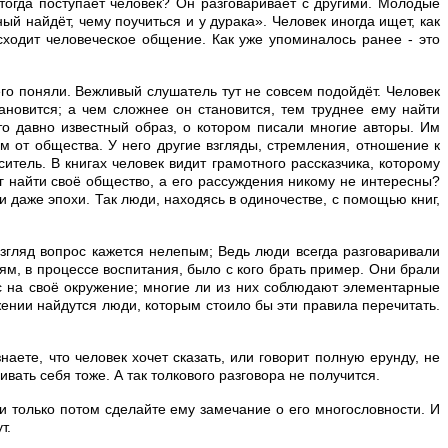
 тогда поступает человек? Он разговаривает с другими. Молодые
й найдёт, чему поучиться и у дурака». Человек иногда ищет, как
сходит человеческое общение. Как уже упоминалось ранее - это
б его поняли. Вежливый слушатель тут не совсем подойдёт. Человек
новится; а чем сложнее он становится, тем труднее ему найти
то давно известный образ, о котором писали многие авторы. Им
м от общества. У него другие взгляды, стремления, отношение к
тель. В книгах человек видит грамотного рассказчика, которому
мог найти своё общество, а его рассуждения никому не интересны?
и даже эпохи. Так люди, находясь в одиночестве, с помощью книг,
взгляд вопрос кажется нелепым; Ведь люди всегда разговаривали
дям, в процессе воспитания, было с кого брать пример. Они брали
с на своё окружение; многие ли из них соблюдают элементарные
жении найдутся люди, которым стоило бы эти правила перечитать.
аете, что человек хочет сказать, или говорит полную ерунду, не
вать себя тоже. А так толкового разговора не получится.
и только потом сделайте ему замечание о его многословности. И
т.