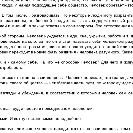
т люди. И найдя подходящее себе общество, человек обретает «вт
 В том числе… разговаривать. Но некоторые люди могу возразить:
е разговоры, то беседой следует называть содержательный раз
ей и мнений, а так же ответы на свои вопросы. Это естественная 
й стороны. Человек нуждается в еде, сне, укрытии, заботе и т. д
ловеческое начало, за что он и стал называть себя человеком ра
пределённого развития, животное начало уходит на второй или тр
век переходит в новую фазу развития - человека разумного. Каки
 и к самому себе. На что же способен человек? Для чего я живу?
отребность.
 же поиск ответов на свои вопросы. Человек понимает, что границы
тов и своего общества — неизбежная часть пути, по которому идёт 
 взгляды и убеждения, в соответствии с которыми человек сам с
ства, труд и просто в повседневном поведении.
ьми. И вот тут остановимся поподробнее.
 Зачастую, чем чаще человек находит ответы на свои вопросы, тем