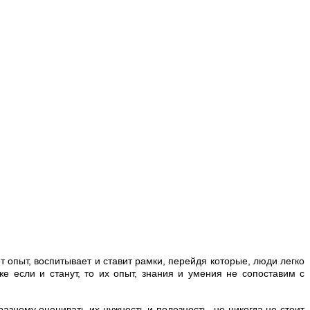
 опыт, воспитывает и ставит рамки, перейдя которые, люди легко
 если и станут, то их опыт, знания и умения не сопоставим с
азному оценивать их нужность и полезность, но никогда не стоит