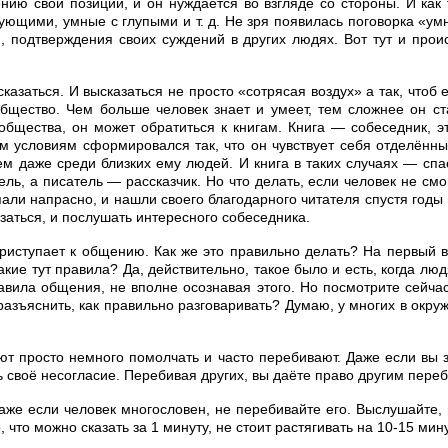
ению свои позиции, и он нуждается во взгляде со стороны. И как
щими, умные с глупыми и т. д. Не зря появилась поговорка «умны
я, подтверждения своих суждений в других людях. Вот тут и прои
ысказаться. И высказаться не просто «сотрясая воздух» а так, что
бщество. Чем больше человек знает и умеет, тем сложнее он ста
 общества, он может обратиться к книгам. Книга — собеседник, э
м условиям сформировался так, что он чувствует себя отделённы
м даже среди близких ему людей. И книга в таких случаях — спаси
атель, а писатель — рассказчик. Но что делать, если человек не с
пали напрасно, и нашли своего благодарного читателя спустя годы 
заться, и послушать интересного собеседника.
 приступает к общению. Как же это правильно делать? На первый 
кие тут правила? Да, действительно, такое было и есть, когда лю
авила общения, не вполне осознавая этого. Но посмотрите сейча
разъяснить, как правильно разговаривать? Думаю, у многих в окру
т просто немного помолчать и часто перебивают. Даже если вы зн
 своё несогласие. Перебивая других, вы даёте право другим переби
Даже если человек многословен, не перебивайте его. Выслушайте, 
 что можно сказать за 1 минуту, не стоит растягивать на 10-15 мину