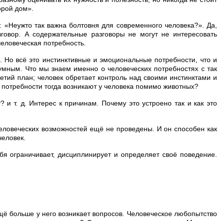
орой дом».
 «Неужто так важна болтовня для современного человека?». Да,
говор. А содержательные разговоры не могут не интересовать
человеческая потребность.
. Но всё это инстинктивные и эмоциональные потребности, что и
зумным. Что мы знаем именно о человеческих потребностях с так
етий план; человек обретает контроль над своими инстинктами и
е потребности тогда возникают у человека помимо животных?
 и т. д. Интерес к причинам. Почему это устроено так и как это
 человеческих возможностей ещё не проведены. И он способен как
человек.
ебя ограничивает, дисциплинирует и определяет своё поведение.
 ещё больше у него возникает вопросов. Человеческое любопытство