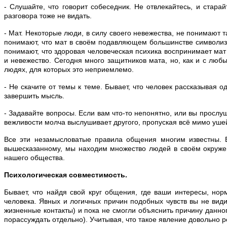
- Слушайте, что говорит собеседник. Не отвлекайтесь, и стара
разговора тоже не видать.
- Мат. Некоторые люди, в силу своего невежества, не понимают
понимают, что мат в своём подавляющем большинстве символизи
понимают, что здоровая человеческая психика воспринимает мат
и невежество. Сегодня много защитников мата, но, как и с люб
людях, для которых это неприемлемо.
- Не скачите от темы к теме. Бывает, что человек рассказывая 
завершить мысль.
- Задавайте вопросы. Если вам что-то непонятно, или вы просл
вежливости молча выслушивает другого, пропуская всё мимо уше
Все эти незамысловатые правила общения многим известны. В
вышесказанному, мы находим множество людей в своём окружен
нашего общества.
Психологическая совместимость.
Бывает, что найдя свой круг общения, где ваши интересы, нор
человека. Явных и логичных причин подобных чувств вы не вид
жизненные контакты) и пока не смогли объяснить причину данн
порассуждать отдельно). Учитывая, что такое явление довольно р