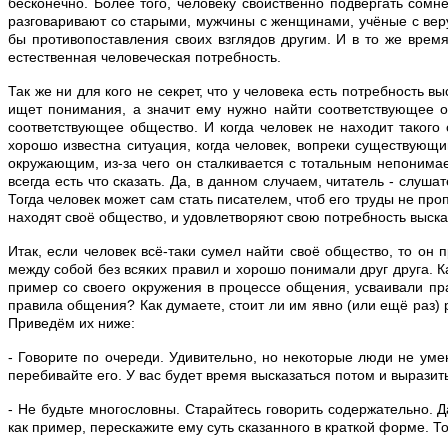
бесконечно. Более того, человеку свойственно подвергать сомн
разговаривают со старыми, мужчины с женщинами, учёные с верую
бы противопоставления своих взглядов другим. И в то же врем
естественная человеческая потребность.
Так же ни для кого не секрет, что у человека есть потребность в
ищет понимания, а значит ему нужно найти соответствующее о
соответствующее общество. И когда человек не находит такого
хорошо известна ситуация, когда человек, вопреки существующи
окружающим, из-за чего он сталкивается с тотальным непонимае
всегда есть что сказать. Да, в данном случаем, читатель - слуш
Тогда человек может сам стать писателем, чтоб его труды не про
находят своё общество, и удовлетворяют свою потребность выска
Итак, если человек всё-таки сумел найти своё общество, то он
между собой без всяких правил и хорошо понимали друг друга. Ка
пример со своего окружения в процессе общения, усваивали пр
правила общения? Как думаете, стоит ли им явно (или ещё раз) 
Приведём их ниже:
- Говорите по очереди. Удивительно, но некоторые люди не умею
перебивайте его. У вас будет время высказаться потом и выразить
- Не будьте многословны. Старайтесь говорить содержательно. 
как пример, перескажите ему суть сказанного в краткой форме. То,