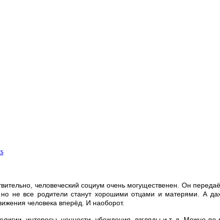
s
вительно, человеческий социум очень могущественен. Он передаёт
 но не все родители станут хорошими отцами и матерями. А даже
жения человека вперёд. И наоборот.
лигии, интересы, ценности, убеждения, взгляды и т. д. Можно по-р