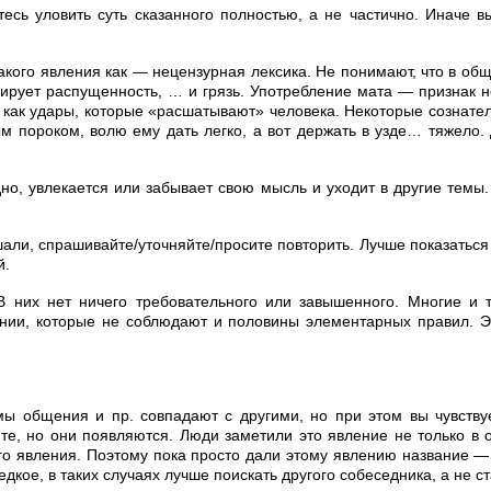
йтесь уловить суть сказанного полностью, а не частично. Иначе
 такого явления как — нецензурная лексика. Не понимают, что в о
рует распущенность, … и грязь. Употребление мата — признак н
 как удары, которые «расшатывают» человека. Некоторые сознатель
ым пороком, волю ему дать легко, а вот держать в узде… тяжело.
одно, увлекается или забывает свою мысль и уходит в другие темы.
ушали, спрашивайте/уточняйте/просите повторить. Лучше показатьс
й.
 них нет ничего требовательного или завышенного. Многие и 
ии, которые не соблюдают и половины элементарных правил. Эт
мы общения и пр. совпадают с другими, но при этом вы чувству
ите, но они появляются. Люди заметили это явление не только в 
ого явления. Поэтому пока просто дали этому явлению название —
едкое, в таких случаях лучше поискать другого собеседника, а не 