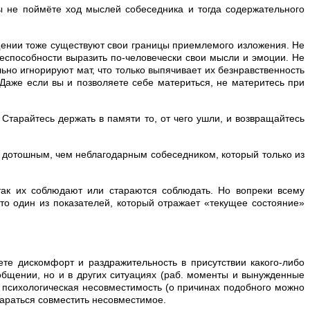
 вы не поймёте ход мыслей собеседника и тогда содержательного
бщении тоже существуют свои границы приемлемого изложения. Не
еспособности выразить по-человечески свои мысли и эмоции. Не
но игнорируют мат, что только выпячивает их безнравственность
 Даже если вы и позволяете себе материться, не материтесь при
 Старайтесь держать в памяти то, от чего ушли, и возвращайтесь
я дотошным, чем неблагодарным собеседником, который только из
так их соблюдают или стараются соблюдать. Но вопреки всему
о один из показателей, который отражает «текущее состояние»
ете дискомфорт и раздражительность в присутствии какого-либо
общении, но и в других ситуациях (раб. моменты и вынужденные
 психологическая несовместимость (о причинах подобного можно
стараться совместить несовместимое.