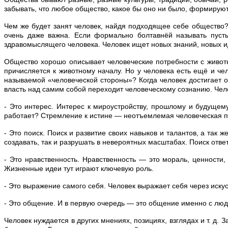
забывать, что любое общество, какое бы оно ни было, формирую
Чем же будет занят человек, найдя подходящее себе общество?
очень даже важна. Если формально болтавнёй называть пусты
здравомыслящего человека. Человек ищет новых знаний, новых ид
Общество хорошо описывает человеческие потребности с животно
причисляется к животному началу. Но у человека есть ещё и че
называемой «человеческой стороны»? Когда человек достигает о
власть над самим собой переходит человеческому сознанию. Чело
- Это интерес. Интерес к мироустройству, прошлому и будущему,
работает? Стремление к истине — неотъемлемая человеческая п
- Это поиск. Поиск и развитие своих навыков и талантов, а так
создавать, так и разрушать в невероятных масштабах. Поиск отве
- Это нравственность. Нравственность — это мораль, ценности,
Жизненные идеи тут играют ключевую роль.
- Это выражение самого себя. Человек выражает себя через искус
- Это общение. И в первую очередь — это общение именно с люд
Человек нуждается в других мнениях, позициях, взглядах и т. д.