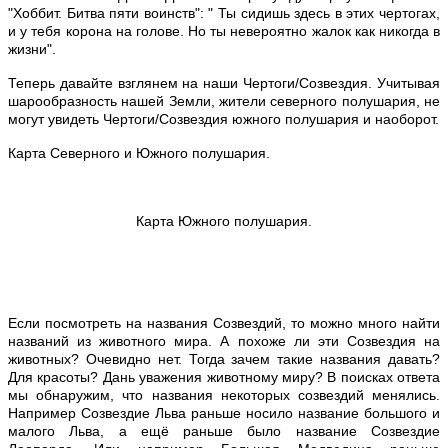
"Хоббит. Битва пяти воинств": " Ты сидишь здесь в этих чертогах,
и у тебя корона на голове. Но ты невероятно жалок как никогда в
жизни".
Теперь давайте взглянем на наши Чертоги/Созвездия. Учитывая
шарообразность нашей Земли, жители северного полушария, не
могут увидеть Чертоги/Созвездия южного полушария и наоборот.
Карта Северного и Южного полушария.
Карта Южного полушария.
Если посмотреть на названия Созвездий, то можно много найти
названий из животного мира. А похоже ли эти Созвездия на
животных? Очевидно нет. Тогда зачем такие названия давать?
Для красоты? Дань уважения животному миру? В поисках ответа
мы обнаружим, что названия некоторых созвездий менялись.
Например Созвездие Льва раньше носило название большого и
малого Льва, а ещё раньше было название Созвездие