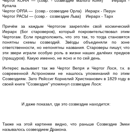
Чертог КОНЯ — (совр. - созвездие малого Коня) Иерарх -
Купала
Чертог ОРЛА — (совр.- созвездие Орла) Иерарх - Перун
Чертог РАСЫ — (совр.- созвездие Льва) Иерарх - Тарх
Причём за каждым Чертогом закреплён свой космический
Иерарх (Бог староверов), который покровительствовал этим
Чертогам. Если предположить, что это так, то тогда становятся
понятны схемы созвездий. Звёзды объединяли по зоне
ответственности, но непонятны названия. Староверы пишут, что
эти звери играли особую роль в жизни наших далёких предков
(пращуров). Какую именно, не ясно и по сей день.
Интерес вызывает так же Чертог Вепря и Чертог Лося, т.к. в
современной Астрономии не нашлось упоминаний по этим
Созвездиям. Зато Рейссиг Корнелий Христианович в 1829 году в
своей книге "Созвездия" упомянул созвездие Лося:
И даже показал, где это созвездие находится:
Также на этой картинке видно, что раньше Созвездие Змеи
называлось созвездием Дракона.