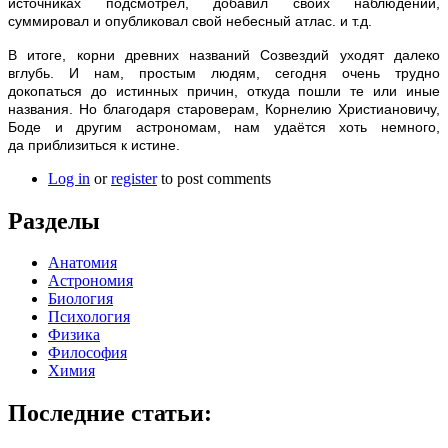
источниках подсмотрел, добавил своих наблюдений,
суммировал и опубликовал свой небесный атлас. и т.д.
В итоге, корни древних названий Созвездий уходят далеко
вглубь. И нам, простым людям, сегодня очень трудно
докопаться до истинных причин, откуда пошли те или иные
названия. Но благодаря староверам, Корнелию Христиановичу,
Боде и другим астрономам, нам удаётся хоть немного,
да приблизиться к истине.
Log in
or
register
to post comments
Разделы
Анатомия
Астрономия
Биология
Психология
Физика
Философия
Химия
Последние статьи: