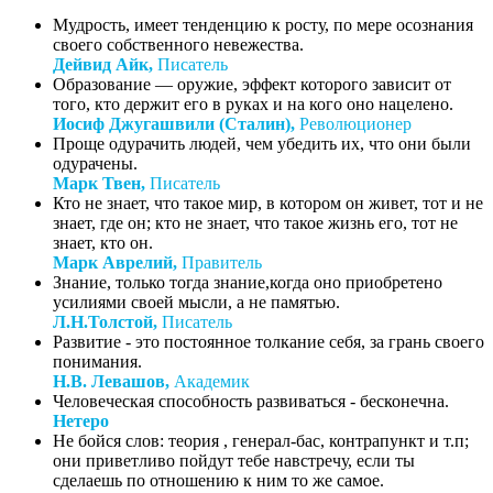
Мудрость, имеет тенденцию к росту, по мере осознания
своего собственного невежества.
Дейвид Айк,
Писатель
Образование — оружие, эффект которого зависит от
того, кто держит его в руках и на кого оно нацелено.
Иосиф Джугашвили (Сталин),
Революционер
Проще одурачить людей, чем убедить их, что они были
одурачены.
Марк Твен,
Писатель
Кто не знает, что такое мир, в котором он живет, тот и не
знает, где он; кто не знает, что такое жизнь его, тот не
знает, кто он.
Марк Аврелий,
Правитель
Знание, только тогда знание,когда оно приобретено
усилиями своей мысли, а не памятью.
Л.Н.Толстой,
Писатель
Развитие - это постоянное толкание себя, за грань своего
понимания.
Н.В. Левашов,
Академик
Человеческая способность развиваться - бесконечна.
Нетеро
Не бойся слов: теория , генерал-бас, контрапункт и т.п;
они приветливо пойдут тебе навстречу, если ты
сделаешь по отношению к ним то же самое.