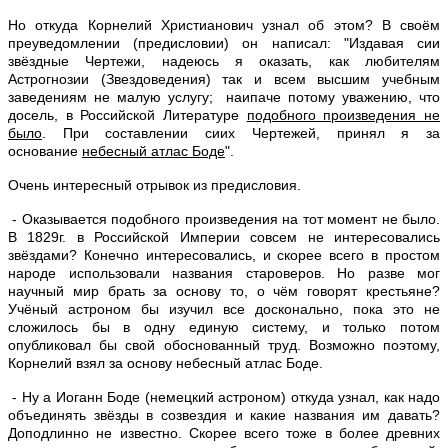
Но откуда Корнелий Христианович узнал об этом? В своём
преуведомлении (предисловии) он написал: "Издавая сии
звёздные Чертежи, надеюсь я оказать, как любителям
Астрогнозии (Звездоведения) так и всем высшим учебным
заведениям не малую услугу; наипаче потому уважению, что
досель, в Российской Литературе
подобного произведения не
было
. При составлении сиих Чертежей, принял я за
основание
небесный атлас Боде
".
Очень интересный отрывок из предисловия.
- Оказывается подобного произведения на тот момент не было.
В 1829г. в Российской Империи совсем не интересовались
звёздами? Конечно интересовались, и скорее всего в простом
народе использовали названия староверов. Но разве мог
научный мир брать за основу то, о чём говорят крестьяне?
Учёный астроном бы изучил все досконально, пока это не
сложилось бы в одну единую систему, и только потом
опубликовал бы свой обоснованный труд. Возможно поэтому,
Корнелий взял за основу небесный атлас Боде.
- Ну а Иоганн Боде (немецкий астроном) откуда узнал, как надо
объединять звёзды в созвездия и какие названия им давать?
Доподлинно не известно. Скорее всего тоже в более древних