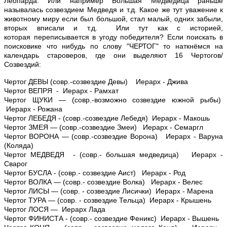
Леопарда. Или например Большая Медведица раньше
называлась созвездием Медведя и т.д. Какое же тут уважение к
животному миру если был большой, стал малый, одних забыли,
вторых вписали и т.д. Или тут как с историей,
которая переписывается в угоду победителя? Если поискать в
поисковике что нибудь по слову "ЧЕРТОГ" то наткнёмся на
календарь староверов, где они выделяют 16 Чертогов/
Созвездий:
Чертог ДЕВЫ (совр.-созвездие Девы) Иерарх - Джива
Чертог ВЕПРЯ - Иерарх - Рамхат
Чертог ЩУКИ — (совр.-возможно созвездие южной рыбы)
Иерарх - Рожана
Чертог ЛЕБЕДЯ - (совр.-созвездие Лебедя) Иерарх - Макошь
Чертог ЗМЕЯ — (совр.-созвездие Змеи) Иерарх - Семаргл
Чертог ВОРОНА — (совр.-созвездие Ворона) Иерарх - Варуна
(Коляда)
Чертог МЕДВЕДЯ - (совр.- большая медведица) Иерарх -
Сварог
Чертог БУСЛА - (совр.- созвездие Аист) Иерарх - Род
Чертог ВОЛКА — (совр.- созвездие Волка) Иерарх - Велес
Чертог ЛИСЫ — (совр. - созвездие Лисички) Иерарх - Марена
Чертог ТУРА — (совр. - созвездие Тельца) Иерарх - Крышень
Чертог ЛОСЯ — Иерарх Лада
Чертог ФИНИСТА - (совр.- созвездие Феникс) Иерарх - Вышень