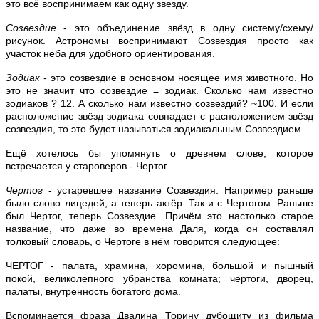
это всё воспринимаем как одну звезду.
Созвездие
- это объединение звёзд в одну систему/схему/
рисунок. Астрономы воспринимают Созвездия просто как
участок неба для удобного ориентирования.
Зодиак
- это созвездие в основном носящее имя животного. Но
это не значит что созвездие = зодиак. Сколько нам известно
зодиаков ? 12. А сколько нам известно созвездий? ~100. И если
расположение звёзд зодиака совпадает с расположением звёзд
созвездия, то это будет называться зодиакальным Созвездием.
Ещё хотелось бы упомянуть о древнем слове, которое
встречается у староверов - Чертог.
Чертог
- устаревшее название Созвездия. Например раньше
было слово лицедей, а теперь актёр. Так и с Чертогом. Раньше
был Чертог, теперь Созвездие. Причём это настолько старое
название, что даже во времена Даля, когда он составлял
толковый словарь, о Чертоге в нём говорится следующее:
ЧЕРТОГ - палата, храмина, хоромина, большой и пышный
покой, великолепного убранства комната; чертоги, дворец,
палаты, внутренность богатого дома.
Вспоминается фраза Двалина Торину дубощиту из фильма