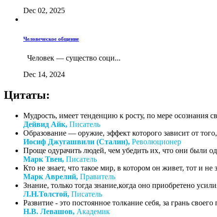
Dec 02, 2025
Человеческое общение
Человек — существо соци...
Dec 14, 2024
Цитаты:
Мудрость, имеет тенденцию к росту, по мере осознания с
Дейвид Айк,
Писатель
Образование — оружие, эффект которого зависит от того, 
Иосиф Джугашвили (Сталин),
Революционер
Проще одурачить людей, чем убедить их, что они были о
Марк Твен,
Писатель
Кто не знает, что такое мир, в котором он живет, тот и не зн
Марк Аврелий,
Правитель
Знание, только тогда знание,когда оно приобретено усил
Л.Н.Толстой,
Писатель
Развитие - это постоянное толкание себя, за грань своего
Н.В. Левашов,
Академик