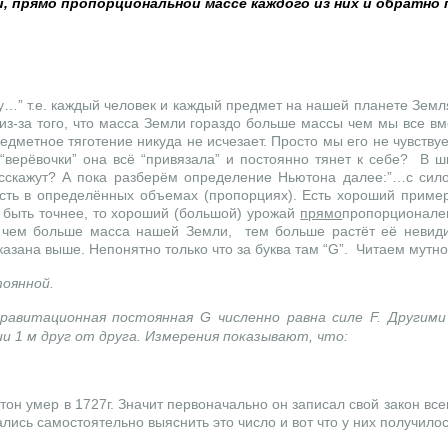
й, прямо пропорциональной массе каждого из них и обратно
у…” т.е. каждый человек и каждый предмет на нашей планете Земля
 из-за того, что масса Земли гораздо больше массы чем мы все в
дметное тяготение никуда не исчезает. Просто мы его не чувствуе
“верёвочки” она всё “привязала” и постоянно тянет к себе? В 
расскажут? А пока разберём определение Ньютона далее:”…с си
сть в определённых объемах (пропорциях). Есть хороший пример
 быть точнее, то хороший (большой) урожай
прямо
пропорционален
е. чем больше масса нашей Земли, тем больше растёт её невид
азана выше. Непонятно только что за буква там “
G
”. Читаем мутн
оянной.
гравитационная постоянная G численно равна силе F. Другими
ии 1 м друг от друга. Измерения показывают, что:
тон умер в 1727г. Значит первоначально он записал свой закон вс
ись самостоятельно выяснить это число и вот что у них получилос