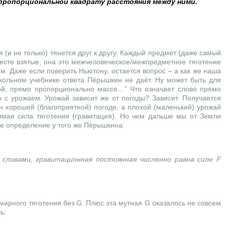
 пропорциональной квадрату расстояния между ними.
 (и не только) тянется друг к другу. Каждый предмет (даже самый
месте взятые, она это межчеловеческое/межпредметное тяготение
м. Даже если поверить Ньютону, остается вопрос – а как же наша
школьном учебнике ответа Пёрышкин не даёт. Ну может быть для
лой, прямо пропорционально массе…” Что означает слово прямо
 с урожаем. Урожай зависит же от погоды? Зависит. Получается
 хорошей (благоприятной) погоде, а плохой (маленький) урожай
имая сила тяготения (гравитация). Но чем дальше мы от Земли
ое определение у того же Пёрышкина:
 словами, гравитационная постоянная численно равна силе F
емирного тяготения без
G
. Плюс эта мутная
G
оказалось не совсем
ь: