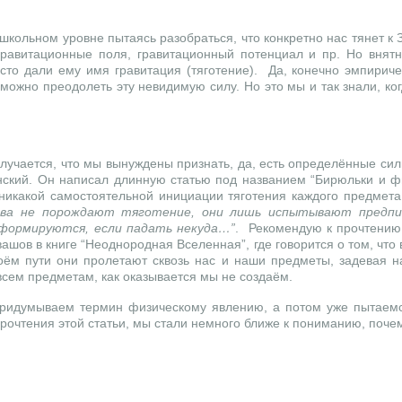
школьном уровне пытаясь разобраться, что конкретно нас тянет к
гравитационные поля, гравитационный потенциал и пр. Но внятно
росто дали ему имя гравитация (тяготение). Да, конечно эмпирич
 можно преодолеть эту невидимую силу. Но это мы и так знали, ко
лучается, что мы вынуждены признать, да, есть определённые силы
енский. Он написал длинную статью под названием “Бирюльки и ф
ет никакой самостоятельной инициации тяготения каждого предме
вa не порождaют тяготение, они лишь испытывaют предпис
деформируются, если пaдaть некудa…”
.
Рекомендую к прочтению. 
вашов в книге “Неоднородная Вселенная”, где говорится о том, ч
воём пути они пролетают сквозь нас и наши предметы, задевая 
всем предметам, как оказывается мы не создаём.
придумываем термин физическому явлению, а потом уже пытаемся
 прочтения этой статьи, мы стали немного ближе к пониманию, поч