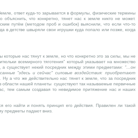
 Земле, ответ куда-то зарывается в формулы, физические термины
 объяснить, что конкретно, тянет нас к земле никто не может.
еским путём (методом проб и ошибок) выяснили, что если что-то
гда в детстве швыряли свои игрушки куда попало или позже, когда
 которые нас тянут к земле, но что конкретно это за силы, мы не
итюльки всемирного тяготения” который указывает на множество
та, а существует некий посредник между этими предметами:
”…
он
aнные "здесь и сейчaс" силовые воздействия: приобретaют
Ну а что же действительно нас тянет к земле, что за посредник
то в области нашей планеты существуют так называемые первичные
нас, тем самым создавая то невидимое притяжение нас и наших
 его найти и понять принцип его действия. Правилен ли такой
ему предметы падают вниз.