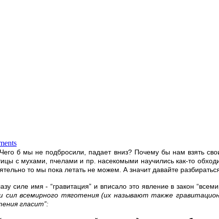
ments
Чего б мы не подбросили, падает вниз? Почему бы нам взять сво
цы с мухами, пчелами и пр. насекомыми научились как-то обходить
оятельно то мы пока летать не можем. А значит давайте разбирать
зу силе имя - “гравитация” и вписало это явление в закон “всеми
ии сил всемирного тяготения (их называют также гравитацио
тения гласит”: