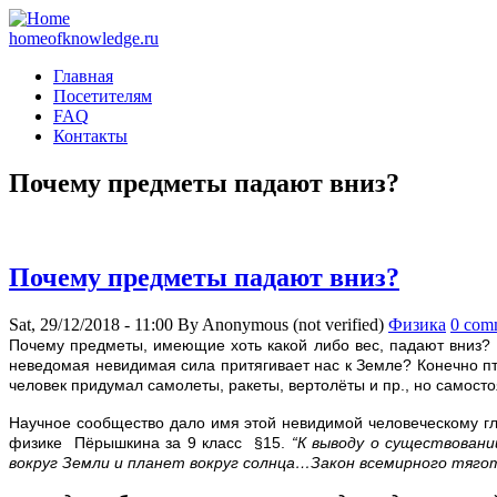
homeofknowledge.ru
Главная
Посетителям
FAQ
Контакты
Почему предметы падают вниз?
Почему предметы падают вниз?
Sat, 29/12/2018 - 11:00
By
Anonymous (not verified)
Физика
0 com
П
очему предметы, имеющие хоть какой либо вес, падают вниз? 
неведомая невидимая сила притягивает нас к Земле? Конечно пти
человек придумал самолеты, ракеты, вертолёты и пр., но самост
Научное сообщество дало имя этой невидимой человеческому гла
физике Пёрышкина за 9 класс §15.
“К выводу о существован
вокруг Земли и планет вокруг солнца…Закон всемирного тяго