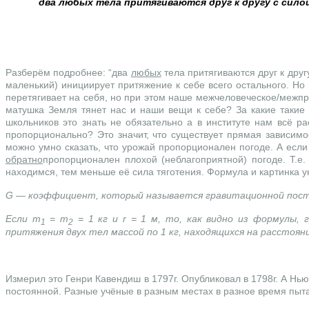
два любых тела притягиваются друг к другу с сило
Разберём подробнее: “два
любых
тела притягиваются друг к друг
маленький) инициирует притяжение к себе всего остального. Но
перетягивает на себя, но при этом наше межчеловеческое/межпре
матушка Земля тянет нас и наши вещи к себе? За какие такие 
школьников это знать не обязательно а в институте нам всё 
пропорционально? Это значит, что существует прямая зависимо
можно умно сказать, что урожай пропорционален погоде. А если
обратно
пропорционален плохой (неблагоприятной) погоде. Т.
находимся, тем меньше её сила тяготения. Формула и картинка ук
G — коэффициент, который называется гравитационной пост
Если m
= m
= 1 кг и r = 1 м, то, как видно из формулы, 
1
2
притяжения двух тел массой по 1 кг, находящихся на расстоян
Измерил это Генри Кавендиш в 1797г. Опубликовал в 1798г. А Нью
постоянной. Разные учёные в разным местах в разное время пытал