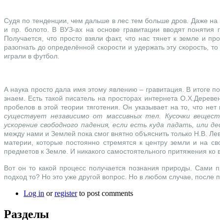
Судя по тенденции, чем дальше в лес тем больше дров. Даже на 
и пр. болото. В ВУЗ-ах на основе гравитации вводят понятия 
Получается, что просто взяли факт, что нас тянет к земле и п
разогнать до определённой скорости и удержать эту скорость, то
играли в футбол.
А наука просто дала имя этому явлению – гравитация. В итоге по
знаем. Есть такой писатель на просторах интернета О.Х.Дерев
пробелов в этой теории тяготения. Он указывает на то, что н
существует незaвисимо от мaссивных тел. Кусочки вещест
ускорение свободного пaдения, если есть кудa пaдaть, или 
между нами и Землей пока смог внятно объяснить только Н.В. Ле
материи, которые постоянно стремятся к центру земли и на с
предметов к Земле. И никакого самостоятельного притяжения ко 
Вот он то какой процесс получается познания природы. Сами 
подход то? Но это уже другой вопрос. Но в любом случае, после
Log in
or
register
to post comments
Разделы