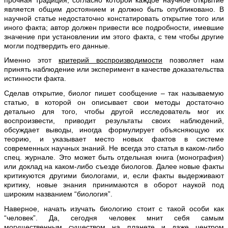
является общим достоянием и должно быть опубликовано. В
научной статье недостаточно констатировать открытие того или
иного факта; автор должен привести все подробности, имевшие
значение при установлении им этого факта, с тем чтобы другие
могли подтвердить его данные.
Именно этот
критерий воспроизводимости
позволяет нам
принять наблюдение или эксперимент в качестве доказательства
истинности факта.
Сделав открытие, биолог пишет сообщение – так называемую
статью, в которой он описывает свои методы достаточно
детально для того, чтобы другой исследователь мог их
воспроизвести, приводит результаты своих наблюдений,
обсуждает выводы, иногда формулирует объясняющую их
теорию, и указывает место новых фактов в системе
современных научных знаний. Не всегда это статья в каком-либо
спец. журнале. Это может быть отдельная книга (монография)
или доклад на каком-либо съезде биологов. Далее новые факты
критикуются другими биологами, и, если факты выдерживают
критику, новые знания принимаются в оборот наукой под
широким названием “биология”.
Наверное, начать изучать биологию стоит с такой особи как
“человек”. Да, сегодня человек мнит себя самым
могущественным существом на планете и даже центром