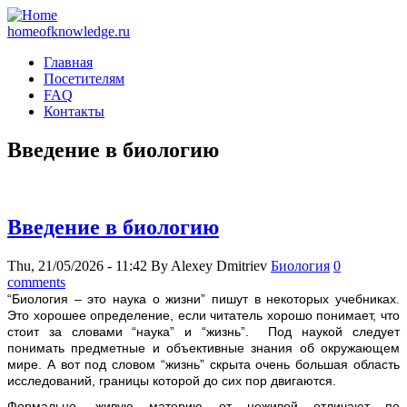
homeofknowledge.ru
Главная
Посетителям
FAQ
Контакты
Введение в биологию
Введение в биологию
Thu, 21/05/2026 - 11:42
By
Alexey Dmitriev
Биология
0
comments
“Биология – это наука о жизни” пишут в некоторых учебниках.
Это хорошее определение, если читатель хорошо понимает, что
стоит за словами “наука” и “жизнь”. Под наукой следует
понимать предметные и объективные знания об окружающем
мире. А вот под словом “жизнь” скрыта очень большая область
исследований, границы которой до сих пор двигаются.
Формально, живую материю от неживой отличают по