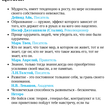
Мудрость, имеет тенденцию к росту, по мере осознания
своего собственного невежества.
Дейвид Айк,
Писатель
Образование — оружие, эффект которого зависит от
того, кто держит его в руках и на кого оно нацелено.
Иосиф Джугашвили (Сталин),
Революционер
Проще одурачить людей, чем убедить их, что они были
одурачены.
Марк Твен,
Писатель
Кто не знает, что такое мир, в котором он живет, тот и не
знает, где он; кто не знает, что такое жизнь его, тот не
знает, кто он.
Марк Аврелий,
Правитель
Знание, только тогда знание,когда оно приобретено
усилиями своей мысли, а не памятью.
Л.Н.Толстой,
Писатель
Развитие - это постоянное толкание себя, за грань своего
понимания.
Н.В. Левашов,
Академик
Человеческая способность развиваться - бесконечна.
Нетеро
Не бойся слов: теория , генерал-бас, контрапункт и т.п;
они приветливо пойдут тебе навстречу, если ты