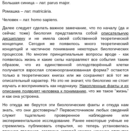
Большая синица – лат. parus major.
Ромашка – лат. matricária.
Человек – лат. homo sapiens.
Далее следует сделать важное замечание, что по началу (да и
сейчас тоже) биология представляла собой
описательную
дисциплину
и не имела своей собственной теоретической
концепции. Сегодня же появилось много теоретический
концепций и частичное понимание некоторых биологических
процессов. Но многие принципиальные вопросы вроде - как
появилась жизнь и какие силы направляют все события таким
образом, что из единственной оплодотворённый клетки
получается взрослая сложноорганизованная форма? остаются
только в теоретических книгах или же сохраняют всё тот же
описательный характер. Но это не значит, что биологию не стоит
изучать и воспринимать как недонауку.
Накопленные факты и их
описание подводят человека к пониманию
, что же такое “жизнь”
и как она устроена.
Но откуда же берутся эти биологические факты и откуда нам
знать, что они достоверны? Первоисточником любых сведений
служит тщательно проверенное наблюдение или
экспериментальное исследование. Ранее некоторые учёные не
стремились публиковать открытия, но теперь установилась
прочная традиция, согласно которой каждое научное открытие