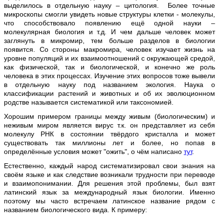
выделилось в отдельную науку – цитология. Более точные
микроскопы смогли увидеть новые структуры клетки - молекулы,
что способствовало появлению ещё одной науки –
молекулярная биология и т.д. И чем дальше человек может
заглянуть в микромир, тем больше разделов в биологии
появится. Со стороны макромира, человек изучает жизнь на
уровне популяций и их взаимоотношений с окружающей средой,
как физической, так и биологической, и конечно же роль
человека в этих процессах. Изучение этих вопросов тоже вывели
в отдельную науку под названием экология. Наука о
классификации растений и животных и об их эволюционном
родстве называется систематикой или таксономией.
Хорошим примером границы между живым (биологическим) и
неживым миром является вирус т.к. он представляет из себя
молекулу РНК в состоянии твёрдого кристалла и может
существовать так миллионы лет и более, но попав в
определённые условия может "ожить", о чём написано
тут
.
Естественно, каждый народ систематизировал свои знания на
своём языке и как следствие возникали трудности при переводе
и взаимопонимании. Для решения этой проблемы, был взят
латинский язык за международный язык биологии. Именно
поэтому мы часто встречаем латинское название рядом с
названием биологического вида. К примеру: