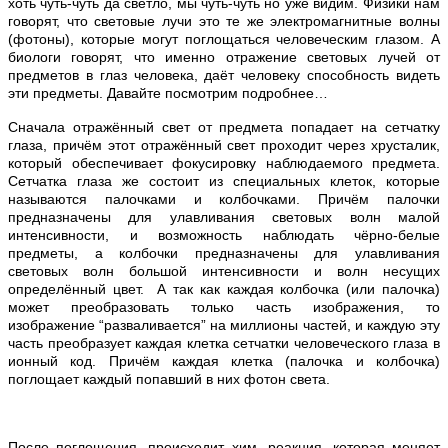
хоть чуть-чуть да светло, мы чуть-чуть но уже видим. Физики нам
говорят, что световые лучи это те же электромагнитные волны
(фотоны), которые могут поглощаться человеческим глазом. А
биологи говорят, что именно отражение световых лучей от
предметов в глаз человека, даёт человеку способность видеть
эти предметы. Давайте посмотрим подробнее…
Сначала отражённый свет от предмета попадает на сетчатку
глаза, причём этот отражённый свет проходит через хрусталик,
который обеспечивает фокусировку наблюдаемого предмета.
Сетчатка глаза же состоит из специальных клеток, которые
называются палочками и колбочками. Причём палочки
предназначены для улавливания световых волн малой
интенсивности, и возможность наблюдать чёрно-белые
предметы, а колбочки предназначены для улавливания
световых волн большой интенсивности и волн несущих
определённый цвет. А так как каждая колбочка (или палочка)
может преобразовать только часть изображения, то
изображение “разваливается” на миллионы частей, и каждую эту
часть преобразует каждая клетка сетчатки человеческого глаза в
ионный код. Причём каждая клетка (палочка и колбочка)
поглощает каждый попавший в них фотон света.
После поглощения, происходит хим. реакция, которая меняет