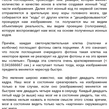
количество и качество ионов в клетке создавая ионный "код"
части изображения. Далее этот ионный код по нервной системе
отправляется в зрительную зону коры головного мозга, где
собираются все "коды" от других клеток и "дешифровываются"
проецируя нам изображение. т.е. получается мы не видим
объективную реальность, мы видим проекцию (голограмму),
которую воспроизводит нам мозг, на основе полученных ионных
кодов.
Причём, каждая светочувствительная клетка (палочки и
колбочки) поглощает фотоны света порциями. А это означает,
что после поглощения очередного фотона такая клетка на
некоторое время не реагирует на другие фотоны и на это время
мы «слепые». Правда эта слепота очень кратковременная (<
0,041666667 сек.) и наступает только тогда, когда изображение
предмета меняется чересчур быстро.
Это явление широко известно, как эффект двадцать пятого
кадра. Наш мозг в состоянии среагировать на изображение
только в том случае, если оно (изображение) меняется не
быстрее чем двадцать четыре кадра в секунду. Каждый двадцать
пятый кадр (и выше) наш мозг не в состоянии увидеть, так что,
человека нельзя назвать в полном смысле этого слова зрячим,
мозг в состоянии видеть только часть «картинки» окружающего
нас мира.