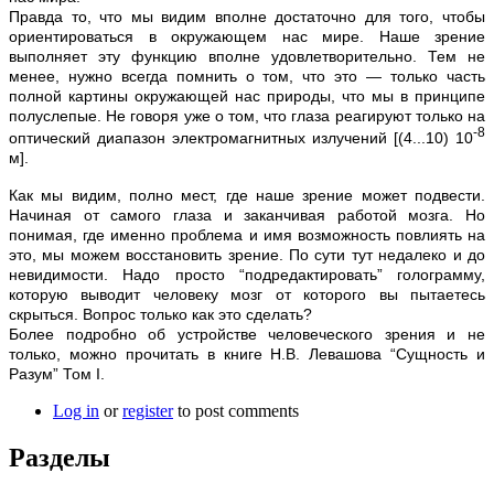
Правда то, что мы видим вполне достаточно для того, чтобы
ориентироваться в окружающем нас мире. Наше зрение
выполняет эту функцию вполне удовлетворительно. Тем не
менее, нужно всегда помнить о том, что это — только часть
полной картины окружающей нас природы, что мы в принципе
полуслепые. Не говоря уже о том, что глаза реагируют только на
-8
оптический диапазон электромагнитных излучений [(4...10) 10
м].
Как мы видим, полно мест, где наше зрение может подвести.
Начиная от самого глаза и заканчивая работой мозга. Но
понимая, где именно проблема и имя возможность повлиять на
это, мы можем восстановить зрение. По сути тут недалеко и до
невидимости. Надо просто “подредактировать” голограмму,
которую выводит человеку мозг от которого вы пытаетесь
скрыться. Вопрос только как это сделать?
Более подробно об устройстве человеческого зрения и не
только, можно прочитать в книге Н.В. Левашова “Сущность и
Разум” Том I.
Log in
or
register
to post comments
Разделы