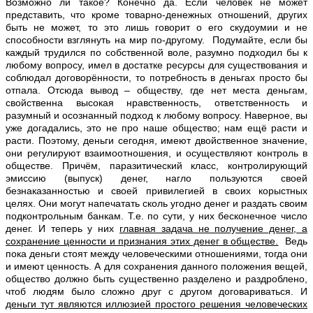
Возможно ли такое? Конечно да. Если человек не может
представить, что кроме товарно-денежных отношений, других
быть не может, то это лишь говорит о его скудоумии и не
способности взглянуть на мир по-другому. Подумайте, если бы
каждый трудился по собственной воле, разумно подходил бы к
любому вопросу, имел в достатке ресурсы для существования и
соблюдал договорённости, то потребность в деньгах просто бы
отпала. Отсюда вывод – обществу, где нет места деньгам,
свойственна высокая нравственность, ответственность и
разумный и осознанный подход к любому вопросу. Наверное, вы
уже догадались, это не про наше общество; нам ещё расти и
расти. Поэтому, деньги сегодня, имеют двойственное значение,
они регулируют взаимоотношения, и осуществляют контроль в
обществе. Причём, паразитический класс, контролирующий
эмиссию (выпуск) денег, нагло пользуются своей
безнаказанностью и своей привилегией в своих корыстных
целях. Они могут напечатать сколь угодно денег и раздать своим
подконтрольным банкам. Т.е. по сути, у них бесконечное число
денег. И теперь у них
главная задача не получение денег, а
сохранение ценности и признания этих денег в обществе.
Ведь
пока деньги стоят между человеческими отношениями, тогда они
и имеют ценность. А для сохранения данного положения вещей,
общество должно быть существенно разделено и раздроблено,
чтоб людям было сложно друг с другом договариваться. И
деньги тут являются иллюзией простого решения человеческих