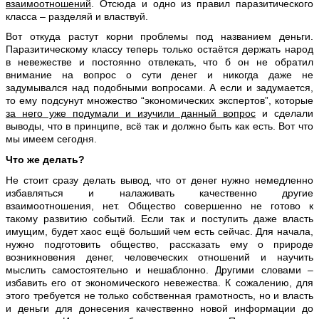
взаимоотношений
. Отсюда и одно из правил паразитического
класса – разделяй и властвуй.
Вот откуда растут корни проблемы под названием деньги.
Паразитическому классу теперь только остаётся держать народ
в невежестве и постоянно отвлекать, что б он не обратил
внимание на вопрос о сути денег и никогда даже не
задумывался над подобными вопросами. А если и задумается,
то ему подсунут множество “экономических экспертов”, которые
за него уже подумали и изучили данный вопрос
и сделали
выводы, что в принципе, всё так и должно быть как есть. Вот что
мы имеем сегодня.
Что же делать?
Не стоит сразу делать вывод, что от денег нужно немедленно
избавляться и налаживать качественно другие
взаимоотношения, нет. Общество совершенно не готово к
такому развитию событий. Если так и поступить даже власть
имущим, будет хаос ещё больший чем есть сейчас. Для начала,
нужно подготовить общество, рассказать ему о природе
возникновения денег, человеческих отношений и научить
мыслить самостоятельно и нешаблонно. Другими словами –
избавить его от экономического невежества. К сожалению, для
этого требуется не только собственная грамотность, но и власть
и деньги для донесения качественно новой информации до