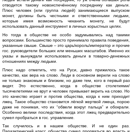
отводится такому новоиспечённому посреднику как деньги.
Плюс человек (или группа людей) занимающиеся выпуском
монет, должны быть честными и ответственными людьми,
которые имея возможность чеканить монету, не будут
использовать данный инструмент в личных корыстных целях.
Но тогда в обществе не особо задумывались над такими
вопросами. Большинство просто принимало правила поведения,
указанные свыше. Свыше – это царь/король/император и прочие
гос. руководители больших или меньших масштабов. Именно их
указы и вынуждали использовать деньги в товарно-денежных
отношениях между людьми.
Плюс надо отметить, что на Руси, давно прижилось такое
качество, как вера на слово. Люди в основном верили на слово
не только знакомым и близким, но даже тем, кого в первый раз
видят. Это естественно, когда в обществе столетиями/
тысячелетиями не врут и человек привыкает верить на слово. Но
это качество играет и против общества, когда к ним приходит
лжец. Такое общество становится лёгкой жертвой лжеца, порою
даже не понимая, что их “обвели вокруг пальца” и обокрали.
Особенно велики последствия, когда этот лжец предварительно
сумел пробраться в гос. управление.
Так случилось и в нашем обществе. И не один раз.
Паразитический класс общества сумел прорваться во власть и