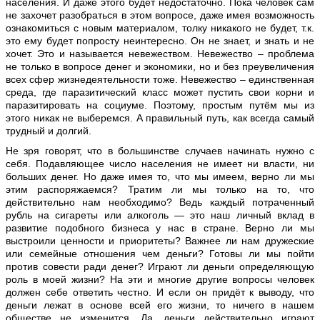
населения. И даже этого будет недостаточно. Пока человек сам
не захочет разобраться в этом вопросе, даже имея возможность
ознакомиться с новым материалом, толку никакого не будет, т.к.
это ему будет попросту неинтересно. Он не знает, и знать и не
хочет. Это и называется невежеством. Невежество – проблема
не только в вопросе денег и экономики, но и без преувеличения
всех сфер жизнедеятельности тоже. Невежество – единственная
среда, где паразитический класс может пустить свои корни и
паразитировать на социуме. Поэтому, простым путём мы из
этого никак не выберемся. А правильный путь, как всегда самый
трудный и долгий.
Не зря говорят, что в большинстве случаев начинать нужно с
себя. Подавляющее число населения не имеет ни власти, ни
больших денег. Но даже имея то, что мы имеем, верно ли мы
этим распоряжаемся? Тратим ли мы только на то, что
действительно нам необходимо? Ведь каждый потраченный
рубль на сигареты или алкоголь — это наш личный вклад в
развитие подобного бизнеса у нас в стране. Верно ли мы
выстроили ценности и приоритеты? Важнее ли нам дружеские
или семейные отношения чем деньги? Готовы ли мы пойти
против совести ради денег? Играют ли деньги определяющую
роль в моей жизни? На эти и многие другие вопросы человек
должен себе ответить честно. И если он придёт к выводу, что
деньги лежат в основе всей его жизни, то ничего в нашем
обществе не изменится. Да, деньги действительно играют