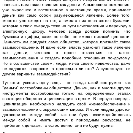
навязать нам такое явление как деньги. А нынешнее поколение,
уже выросшее и воспитанное в настоящее время, принимает
деньги как само собой разумеющееся явление. Более того,
монеты уже сходят на нет, а вместо них печатаются бумажки,
которые в свою очередь тоже на пути исчезновения и переходу в
электронную цифру. Человек всегда должен помнить, что
бумажки и цифры, сами по себе, не имеют никакой ценности.
Ценность им придаёт само общество, которое признаёт такое
взаимоотношение
. И даже если власть узаконит такое явление
как деньги, человек в праве отказаться от такого
взаимоотношения и создать подобные отношения по-другому.
Но в большинстве своём, люди, из-за своего невежества, даже
не задаются вопросом, а правильно ли это? А существуют ли
другие варианты взаимодействия?
Тут стоит усвоить одну вещь – не всегда такой инструмент как
“деньги” востребованы обществом. Деньги, как и многие другие
инструменты востребованы только на определённых этапах
эволюции общества и цивилизации в целом. В первую очередь,
цивилизации необходимо наладить своё жизнеобеспечение и
взаимоотношение с окружающим миром. И если людям удастся
договорится между собой, как они будут взаимодействовать
между собой и иметь доступ к природным ресурсам, не
прибегая к деньгам, то естественно, они не будут нужны.