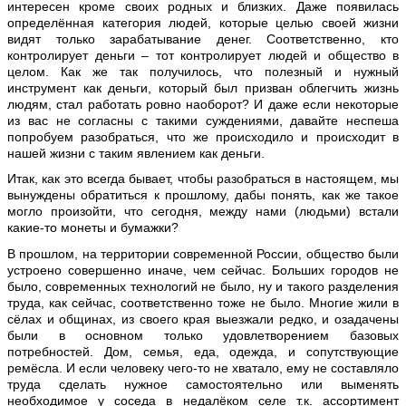
интересен кроме своих родных и близких. Даже появилась
определённая категория людей, которые целью своей жизни
видят только зарабатывание денег. Соответственно, кто
контролирует деньги – тот контролирует людей и общество в
целом. Как же так получилось, что полезный и нужный
инструмент как деньги, который был призван облегчить жизнь
людям, стал работать ровно наоборот? И даже если некоторые
из вас не согласны с такими суждениями, давайте неспеша
попробуем разобраться, что же происходило и происходит в
нашей жизни с таким явлением как деньги.
Итак, как это всегда бывает, чтобы разобраться в настоящем, мы
вынуждены обратиться к прошлому, дабы понять, как же такое
могло произойти, что сегодня, между нами (людьми) встали
какие-то монеты и бумажки?
В прошлом, на территории современной России, общество были
устроено совершенно иначе, чем сейчас. Больших городов не
было, современных технологий не было, ну и такого разделения
труда, как сейчас, соответственно тоже не было. Многие жили в
сёлах и общинах, из своего края выезжали редко, и озадачены
были в основном только удовлетворением базовых
потребностей. Дом, семья, еда, одежда, и сопутствующие
ремёсла. И если человеку чего-то не хватало, ему не составляло
труда сделать нужное самостоятельно или выменять
необходимое у соседа в недалёком селе т.к. ассортимент