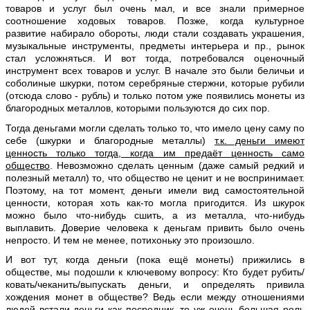
товаров и услуг был очень мал, и все знали примерное
соотношение ходовых товаров. Позже, когда культурное
развитие набирало обороты, люди стали создавать украшения,
музыкальные инструменты, предметы интерьера и пр., рынок
стал усложняться. И вот тогда, потребовался оценочный
инструмент всех товаров и услуг. В начале это были беличьи и
соболиные шкурки, потом серебряные стержни, которые рубили
(отсюда слово - рубль) и только потом уже появились монеты из
благородных металлов, которыми пользуются до сих пор.
Тогда деньгами могли сделать только то, что имело цену саму по
себе (шкурки и благородные металлы)
т.к. деньги имеют
ценность только тогда, когда им предаёт ценность само
общество
. Невозможно сделать ценным (даже самый редкий и
полезный металл) то, что общество не ценит и не воспринимает.
Поэтому, на тот момент, деньги имели вид самостоятельной
ценности, которая хоть как-то могла пригодится. Из шкурок
можно было что-нибудь сшить, а из металла, что-нибудь
выплавить. Доверие человека к деньгам привить было очень
непросто. И тем не менее, потихоньку это произошло.
И вот тут, когда деньги (пока ещё монеты) прижились в
обществе, мы подошли к ключевому вопросу: Кто будет рубить/
ковать/чеканить/выпускать деньги, и определять привила
хождения монет в обществе? Ведь если между отношениями
людей встали деньги как посредник, то уж очень большая роль