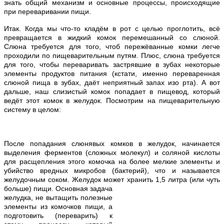
знать общий механизм и основные процессы, происходящие
при переваривании пищи.
Итак. Когда мы что-то кладём в рот с целью проглотить, всё
превращается в жидкий комок перемешанный со слюной.
Слюна требуется для того, чтоб пережёванные комки легче
проходили по пищеварительным путям. Плюс, слюна требуется
для того, чтобы переваривать застрявшие в зубах некоторые
элементы продуктов питания (кстати, именно переваренная
слюной пища в зубах, даёт неприятный запах изо рта). А вот
дальше, наш слизистый комок попадает в пищевод, который
ведёт этот комок в желудок. Посмотрим на пищеварительную
систему в целом:
После попадания слюнявых комков в желудок, начинается
выделения ферментов (сложных молекул) и соляной кислоты
для расщепления этого комочка на более мелкие элементы и
убийство вредных микробов (бактерий), что и называется
желудочным соком. Желудок может хранить 1
,5 литра (или чуть
больше) пищи. Основная задача
желудка, не вытащить полезные
элементы из комочков пищи, а
подготовить (переварить) к