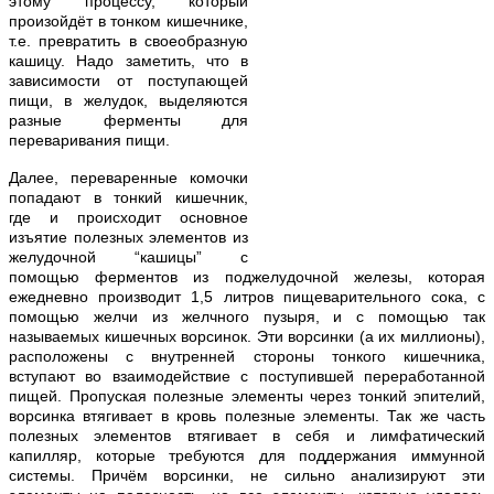
этому процессу, который
произойдёт в тонком кишечнике,
т.е. превратить в своеобразную
кашицу. Надо заметить, что в
зависимости от поступающей
пищи, в желудок, выделяются
разные ферменты для
переваривания пищи.
Далее, переваренные комочки
попадают в тонкий кишечник,
где и происходит основное
изъятие полезных элементов из
желудочной “кашицы” с
помощью ферментов из поджелудочной железы, которая
ежедневно производит 1,5 литров пищеварительного сока, с
помощью желчи из желчного пузыря, и с помощью так
называемых кишечных ворсинок. Эти ворсинки (а их миллионы),
расположены с внутренней стороны тонкого кишечника,
вступают во взаимодействие с поступившей переработанной
пищей. Пропуская полезные элементы через тонкий эпителий,
ворсинка втягивает в кровь полезные элементы. Так же часть
полезных элементов втягивает в себя и лимфатический
капилляр, которые требуются для поддержания иммунной
системы. Причём ворсинки, не сильно анализируют эти