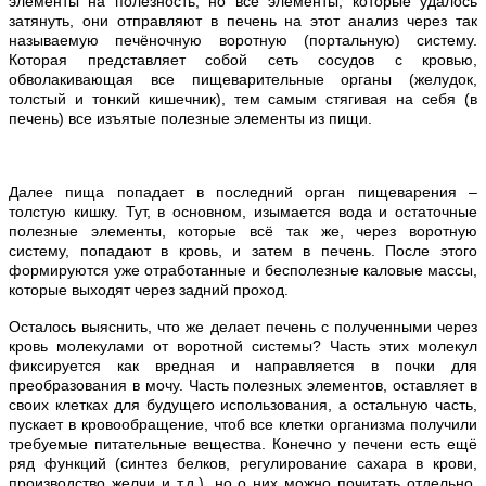
элементы на полезность, но все элементы, которые удалось
затянуть, они отправляют в печень на этот анализ через так
называемую печёночную воротную (портальную) систему.
Которая представляет собой сеть сосудов с кровью,
обволакивающая все пищеварительные органы (желудок,
толстый и тонкий кишечник), тем самым стягивая на себя (в
печень) все изъятые полезные элементы из пищи.
Далее пища попадает в последний орган пищеварения –
толстую кишку. Тут, в основном, изымается вода и остаточные
полезные элементы, которые всё так же, через воротную
систему, попадают в кровь, и затем в печень. После этого
формируются уже отработанные и бесполезные каловые массы,
которые выходят через задний проход.
Осталось выяснить, что же делает печень с полученными через
кровь молекулами от воротной системы? Часть этих молекул
фиксируется как вредная и направляется в почки для
преобразования в мочу. Часть полезных элементов, оставляет в
своих клетках для будущего использования, а остальную часть,
пускает в кровообращение, чтоб все клетки организма получили
требуемые питательные вещества. Конечно у печени есть ещё
ряд функций (синтез белков, регулирование сахара в крови,
производство желчи и т.д.), но о них можно почитать отдельно,