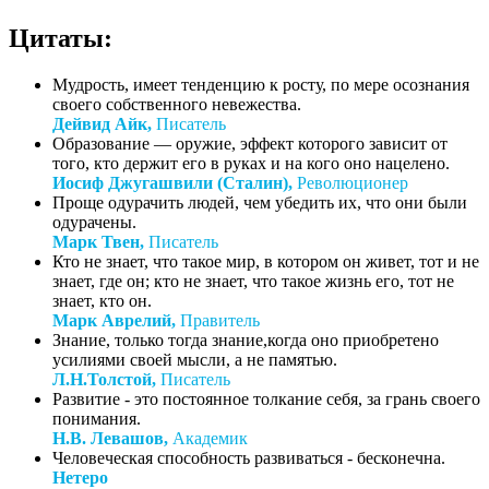
Цитаты:
Мудрость, имеет тенденцию к росту, по мере осознания
своего собственного невежества.
Дейвид Айк,
Писатель
Образование — оружие, эффект которого зависит от
того, кто держит его в руках и на кого оно нацелено.
Иосиф Джугашвили (Сталин),
Революционер
Проще одурачить людей, чем убедить их, что они были
одурачены.
Марк Твен,
Писатель
Кто не знает, что такое мир, в котором он живет, тот и не
знает, где он; кто не знает, что такое жизнь его, тот не
знает, кто он.
Марк Аврелий,
Правитель
Знание, только тогда знание,когда оно приобретено
усилиями своей мысли, а не памятью.
Л.Н.Толстой,
Писатель
Развитие - это постоянное толкание себя, за грань своего
понимания.
Н.В. Левашов,
Академик
Человеческая способность развиваться - бесконечна.
Нетеро