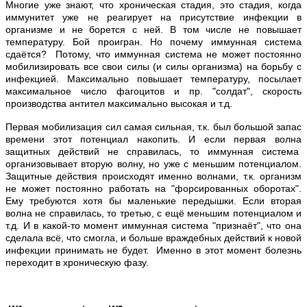
Многие уже знают, что хроническая стадия, это стадия, когда
иммунитет уже не реагирует на присутствие инфекции в
организме и не борется с ней. В том числе не повышает
температуру. Бой проигран. Но почему иммунная система
сдаётся? Потому, что иммунная система не может постоянно
мобилизировать все свои силы (и силы организма) на борьбу с
инфекцией. Максимально повышает температуру, посылает
максимальное число фагоцитов и пр. "солдат", скорость
производства антител максимально высокая и т.д.
Первая мобилизация сил самая сильная, т.к. был большой запас
времени этот потенциал накопить. И если первая волна
защитных действий не справилась, то иммунная система
организовывает вторую волну, но уже с меньшим потенциалом.
Защитные действия происходят именно волнами, т.к. организм
не может постоянно работать на "форсированных оборотах".
Ему требуются хотя бы маленькие передышки. Если вторая
волна не справилась, то третью, с ещё меньшим потенциалом и
т.д. И в какой-то момент иммунная система "признаёт", что она
сделала всё, что смогла, и больше враждебных действий к новой
инфекции принимать не будет. Именно в этот момент болезнь
переходит в хроническую фазу.