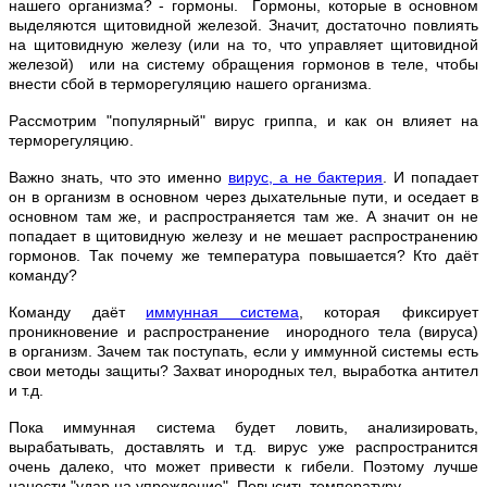
нашего организма? - гормоны. Гормоны, которые в основном
выделяются щитовидной железой. Значит, достаточно повлиять
на щитовидную железу (или на то, что управляет щитовидной
железой) или на систему обращения гормонов в теле, чтобы
внести сбой в терморегуляцию нашего организма.
Рассмотрим "популярный" вирус гриппа, и как он влияет на
терморегуляцию.
Важно знать, что это именно
вирус, а не бактерия
. И попадает
он в организм в основном через дыхательные пути, и оседает в
основном там же, и распространяется там же. А значит он не
попадает в щитовидную железу и не мешает распространению
гормонов. Так почему же температура повышается? Кто даёт
команду?
Команду даёт
иммунная система
, которая фиксирует
проникновение и распространение инородного тела (вируса)
в организм. Зачем так поступать, если у иммунной системы есть
свои методы защиты? Захват инородных тел, выработка антител
и т.д.
Пока иммунная система будет ловить, анализировать,
вырабатывать, доставлять и т.д. вирус уже распространится
очень далеко, что может привести к гибели. Поэтому лучше
нанести "удар на упреждение". Повысить температуру.