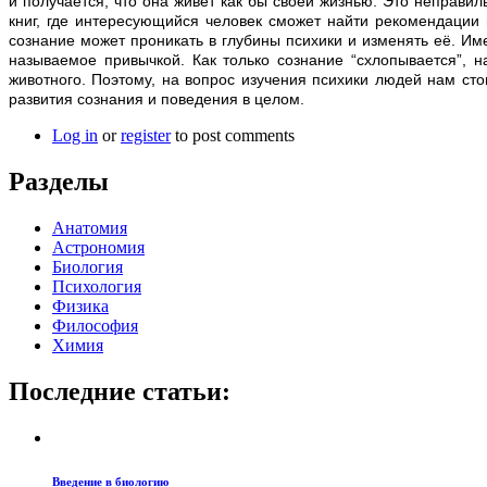
и получается, что она живёт как бы своей жизнью. Это неправил
книг, где интересующийся человек сможет найти рекомендации 
сознание может проникать в глубины психики и изменять её. И
называемое привычкой. Как только сознание “схлопывается”, 
животного. Поэтому, на вопрос изучения психики людей нам ст
развития сознания и поведения в целом.
Log in
or
register
to post comments
Разделы
Анатомия
Астрономия
Биология
Психология
Физика
Философия
Химия
Последние статьи:
Введение в биологию