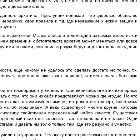
кий момент подсознательно угнетает героя, но никак не мешает
дно и довольно слепо.
данного архетипа. Преступник понимает, что здоровое общество
 иерархию, свои правила и т.д. где неуважение к чужим вещам и
твуется.
х по психологии. Мы же описали только одни из самых известных и
нием времени и обстоятельств архетип может меняться или вовсе
Другими словами, сознание и разум берут под контроль поведение
сти, ещё никому не удалось это сделать достаточно точно, т.к.
ествует, постоянно оказывает влияние, и имеет очень большую
дей по темпераменту личности. Сангвиники/флегматики/холерики/
ь о том, что они из себя представляют можно где угодно. Но что
тва как оптимизм/пессимизм, интроверт/экстраверт, идеализм/
то мы об этом знаем. А ведь существуют многие другие, которые
 психотипу свойственен определённый набор качеств. Существует
ределённый психотип человека – это не хорошо и не плохо. Одни
твами и давать им волю только там, где это разумно и уместно.
учили ею управлять. Человеку просто рассказывают, что она есть,