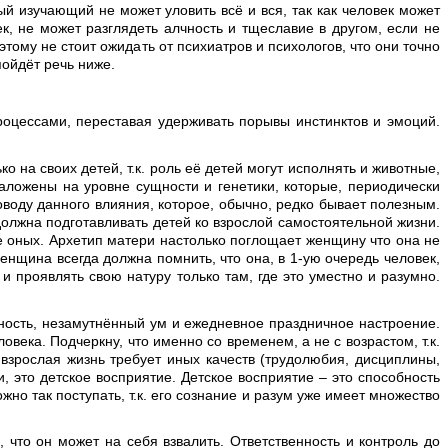
дый изучающий не может уловить всё и вся, так как человек может
к, не может разглядеть алчность и тщеславие в другом, если не
тому не стоит ожидать от психиатров и психологов, что они точно
ойдёт речь ниже.
роцессами, переставая удерживать порывы инстинктов и эмоций.
 на своих детей, т.к. роль её детей могут исполнять и животные,
аложены на уровне сущности и генетики, которые, периодически
оводу данного влияния, которое, обычно, редко бывает полезным.
олжна подготавливать детей ко взрослой самостоятельной жизни.
е оных. Архетип матери настолько поглощает женщину что она не
енщина всегда должна помнить, что она, в 1-ую очередь человек,
и проявлять свою натуру только там, где это уместно и разумно.
ность, незамутнённый ум и ежедневное праздничное настроение.
века. Подчеркну, что именно со временем, а не с возрастом, т.к.
 взрослая жизнь требует иных качеств (трудолюбия, дисциплины,
и, это детское восприятие. Детское восприятие – это способность
жно так поступать, т.к. его сознание и разум уже имеет множество
 что он может на себя взвалить. Ответственность и контроль до