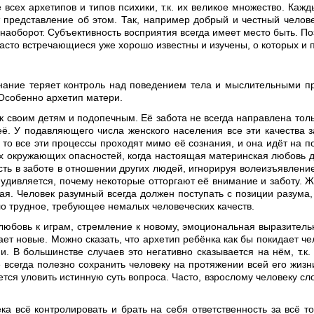
 всех архетипов и типов психики, т.к. их великое множество. Каж
т представление об этом. Так, например добрый и честный челове
аоборот. Субъективность восприятия всегда имеет место быть. Поэ
асто встречающиеся уже хорошо известны и изучены, о которых и п
ознание теряет контроль над поведением тела и мыслительными п
 Особенно архетип матери.
 своим детям и подопечным. Её забота не всегда направлена только
её. У подавляющего числа женского населения все эти качества з
то все эти процессы проходят мимо её сознания, и она идёт на п
ех окружающих опасностей, когда настоящая материнская любовь д
сть в заботе в отношении других людей, игнорируя волеизъявлени
удивляется, почему некоторые отторгают её внимание и заботу. Ж
ая. Человек разумный всегда должен поступать с позиции разума, 
ло трудное, требующее немалых человеческих качеств.
любовь к играм, стремление к новому, эмоциональная выразитель
т новые. Можно сказать, что архетип ребёнка как бы покидает чело
. В большинстве случаев это негативно сказывается на нём, т.к.
рое всегда полезно сохранить человеку на протяжении всей его жизн
ется уловить истинную суть вопроса. Часто, взрослому человеку сло
 всё контролировать и брать на себя ответственность за всё то,