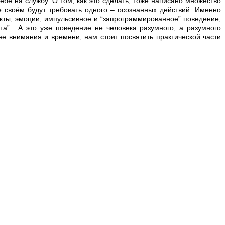
ебе на службу. О том, как это сделать, тоже написано множество
е своём будут требовать одного – осознанных действий. Именно
кты, эмоции, импульсивное и “запрограммированное” поведение,
та”. А это уже поведение не человека разумного, а разумного
е внимания и времени, нам стоит посвятить практической части