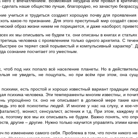
а него с впечатлением. Возможная неудача или провал в критичес
– сделать наше общество лучше, благородно, но зачастую безрассу
ние учиться и трудиться создают хорошую почву для проявления 
хоть какое-то признание. Для этого преступный мир создаёт свою
ский образ жизни никем не порицается, и даже наоборот, приветс
сех их мы описывать не будем т.к. они описаны в книгах и статья
встретишь человека с проявлением только одного архетипа. С тече
 быстрее он теряет свой порывистый и компульсивный характер”. 
огда сознание посчитает это уместным.
 чтоб под них попало всё население планеты. Но в действительно
ельзя не увидеть, не пощупать, но при всём при этом, она сущ
м психики, есть простой и хорошо известный вариант градации лю
ая психика человека. Эти темпераменты многим известны, и почитат
нь упрощённо т.к. оно не описывает в должной мере такие качес
едь это всё психотипы людей. И многие у нас на слуху, и кое-ч
аталист), монист, сенсуалист, астеник и т.д. При этом, каждому
а, поэтому все мы их описывать не будем. Важно понять, что оп
тв, другие – другие. Нужно только научится управлять этими качес
 по изменению самого себя. Проблема в том, что почти никого не 