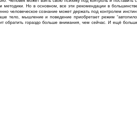
ьно. Человек может взять свою психику под контроль и поставить с
и методики. Но в основном, все эти рекомендации в большинств
менно человеческое сознание может держать под контролем инстин
наше тело, мышление и поведение приобретает режим “автопило
оит обратить гораздо больше внимания, чем сейчас. И ещё больше