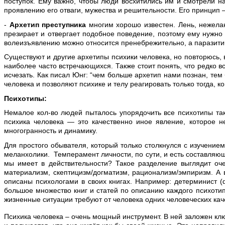
поступок. Ему важно, чтобы люди восхитились им и смотрели н
проявлению его отваги, мужества и решительности. Его принцип 
-
Архетип преступника
многим хорошо известен. Лень, нежела
презирает и отвергает подобное поведение, поэтому ему нужно 
волеизъявлению можно относится пренебрежительно, а паразитиче
Существуют и другие архетипы психики человека, но повторюсь, в
наиболее часто встречающихся. Также стоит понять, что редко 
исчезать. Как писал Юнг: “чем больше архетип нами познан, тем
человека и позволяют психике и телу реагировать только тогда, к
Психотипы:
Немалое кол-во людей пыталось упорядочить все психотипы так,
психика человека — это качественно иное явление, которое н
многогранность и динамику.
Для простого обывателя, который только столкнулся с изучение
меланхолики. Темперамент личности, по сути, и есть составляющ
мы имеет в действительности? Такое разделение выглядит оче
материализм, скептицизм/догматизм, рационализм/эмпиризм. А в
описаны психологами в своих книгах. Например: детерминист (ф
большое множество книг и статей по описанию каждого психотип
жизненные ситуации требуют от человека одних человеческих качес
Психика человека – очень мощный инструмент. В ней заложен ключ