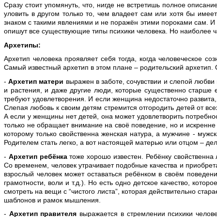
Сразу стоит упомянуть, что, нигде не встретишь полное описание
уловить в другом только то, чем владеет сам или хотя бы имее
знаком с такими явлениями и не поражён этими пороками сам. И н
опишут все существующие типы психики человека. Но наиболее ч
Архетипы:
Архетип человека проявляет себя тогда, когда человеческое с
Самый известный архетип в этом плане – родительский архетип.
-
Архетип матери
выражен в заботе, сочувствии и слепой любви к
и растения, и даже другие люди, которые существенно старше 
требуют удовлетворения. И если женщина недостаточно развита, 
Слепая любовь к своим детям стремится отгородить детей от вс
А если у женщины нет детей, она может удовлетворить потребно
только не обращает внимание на своё поведение, но и искренне 
которому только свойственна женская натура, а мужчине - мужск
Родителем стать легко, а вот настоящей матерью или отцом – де
-
Архетип ребёнка
тоже хорошо известен. Ребёнку свойственна 
Со временем, человек утрачивает подобные качества и приобретае
взрослый человек может оставаться ребёнком в своём поведении
грамотности, воли и т.д.). Но есть одно детское качество, кото
смотреть на вещи с “чистого листа”, которая действительно стара
шаблонов и рамок мышления.
-
Архетип правителя
выражается в стремлении психики человека