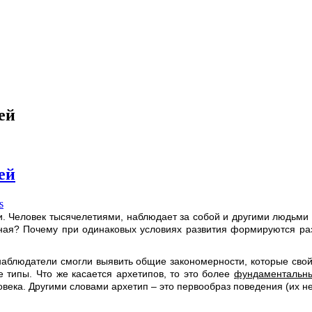
ей
ей
s
 Человек тысячелетиями, наблюдает за собой и другими людьми и
ная? Почему при одинаковых условиях развития формируются раз
 наблюдатели смогли выявить общие закономерности, которые сво
 типы. Что же касается архетипов, то это более
фундаментальны
века. Другими словами архетип – это первообраз поведения (их не т