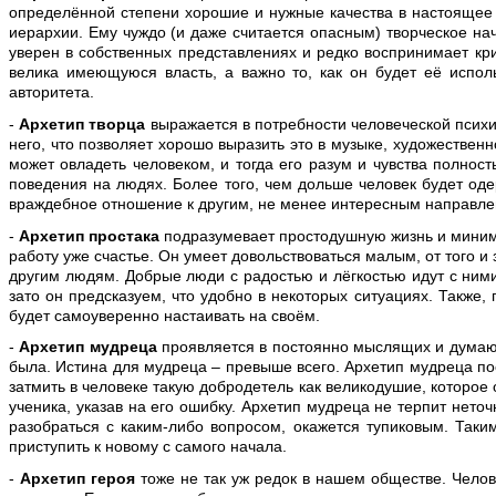
определённой степени хорошие и нужные качества в настоящее в
иерархии. Ему чуждо (и даже считается опасным) творческое нач
уверен в собственных представлениях и редко воспринимает кри
велика имеющуюся власть, а важно то, как он будет её исполь
авторитета.
-
Архетип творца
выражается в потребности человеческой псих
него, что позволяет хорошо выразить это в музыке, художественн
может овладеть человеком, и тогда его разум и чувства полност
поведения на людях. Более того, чем дольше человек будет одер
враждебное отношение к другим, не менее интересным направлен
-
Архетип простака
подразумевает простодушную жизнь и минимал
работу уже счастье. Он умеет довольствоваться малым, от того 
другим людям. Добрые люди с радостью и лёгкостью идут с ними 
зато он предсказуем, что удобно в некоторых ситуациях. Также
будет самоуверенно настаивать на своём.
-
Архетип мудреца
проявляется в постоянно мыслящих и думающ
была. Истина для мудреца – превыше всего. Архетип мудреца пос
затмить в человеке такую добродетель как великодушие, которое
ученика, указав на его ошибку. Архетип мудреца не терпит нето
разобраться с каким-либо вопросом, окажется тупиковым. Таки
приступить к новому с самого начала.
-
Архетип героя
тоже не так уж редок в нашем обществе. Челов