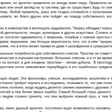
ремя, но архетип правителя не всегда знает меру. Правитель не
ало или иной взгляд на ту систему, где он существует, будь то се
тику. Любой правитель, рано или поздно столкнётся с испытанием
зовать; во благо других или пойдёт на поводу собственного эго
ики в новаторстве и воплощать задуманное. Творец обладает хоро
ой деятельности, танцах, кулинарии и других искусствах. Сложно 
ью поглотит одержимость к творению, позабыв о совсем простых в
жим творением, тем больше вероятность того, что в нём “прорасту
иям, что в итоге может привести даже к шизофрении и сумасшест
ьные потребности для собственного счастья. Простак не ставит б
и зачастую в хорошем настроении. Большим плюсом, и в то же время
на контакт, а для злодеев, простаки – лёгкая добыча. В простод
, простака почти невозможно переубедить в его ошибочных суждени
их людях. Это философы, учёные, исследователи, аналитики и т.
тоянно требует изучать и исследовать, познавать то, что уже по
 очень полезно, когда мудрец делится своими знаниями с другими. 
чностей и тем более явных ошибок. Самый большой страх данного 
м людям сложно принять, что они выбрали ложный путь, и тем бо
ек, имея данный архетип, постоянно ищет возможность проявить