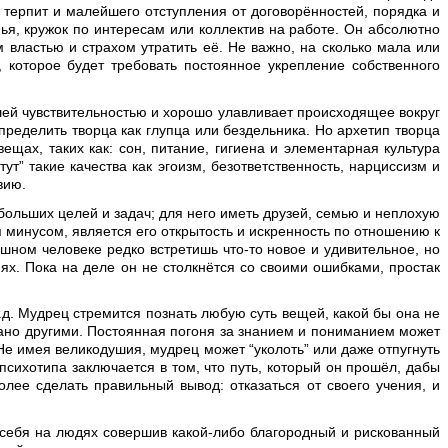
 терпит и малейшего отступления от договорённостей, порядка и
мья, кружок по интересам или коллектив на работе. Он абсолютно
 властью и страхом утратить её. Не важно, на сколько мала или
, которое будет требовать постоянное укрепление собственного
шей чувствительностью и хорошо улавливает происходящее вокруг
определить творца как глупца или бездельника. Но архетип творца
ещах, таких как: сон, питание, гигиена и элементарная культура
т” такие качества как эгоизм, безответственность, нарциссизм и
вию.
ольших целей и задач; для него иметь друзей, семью и неплохую
 минусом, является его открытость и искренность по отношению к
ушном человеке редко встретишь что-то новое и удивительное, но
ях. Пока на деле он не столкнётся со своими ошибками, простак
д. Мудрец стремится познать любую суть вещей, какой бы она не
знано другими. Постоянная погоня за знанием и пониманием может
Не имея великодушия, мудрец может “уколоть” или даже отпугнуть
психотипа заключается в том, что путь, который он прошёл, дабы
лее сделать правильный вывод: отказаться от своего учения, и
 себя на людях совершив какой-либо благородный и рискованный