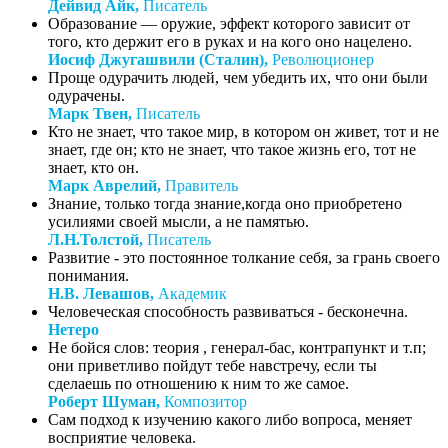
Дейвид Айк,
Писатель
Образование — оружие, эффект которого зависит от
того, кто держит его в руках и на кого оно нацелено.
Иосиф Джугашвили (Сталин),
Революционер
Проще одурачить людей, чем убедить их, что они были
одурачены.
Марк Твен,
Писатель
Кто не знает, что такое мир, в котором он живет, тот и не
знает, где он; кто не знает, что такое жизнь его, тот не
знает, кто он.
Марк Аврелий,
Правитель
Знание, только тогда знание,когда оно приобретено
усилиями своей мысли, а не памятью.
Л.Н.Толстой,
Писатель
Развитие - это постоянное толкание себя, за грань своего
понимания.
Н.В. Левашов,
Академик
Человеческая способность развиваться - бесконечна.
Нетеро
Не бойся слов: теория , генерал-бас, контрапункт и т.п;
они приветливо пойдут тебе навстречу, если ты
сделаешь по отношению к ним то же самое.
Роберт Шуман,
Композитор
Сам подход к изучению какого либо вопроса, меняет
восприятие человека.