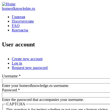
homeofknowledge.ru
Главная
Посетителям
FAQ
Контакты
User account
Create new account
Log in
(active tab)
Primary tabs
Request new password
Username
*
Enter your homeofknowledge.ru username.
Password
*
Enter the password that accompanies your username.
CAPTCHA
This question is for testing whether or not you are a human visitor