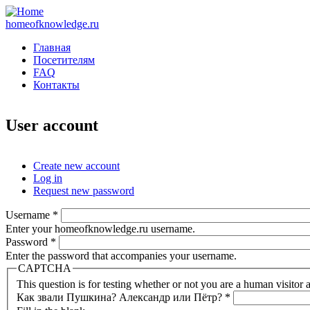
homeofknowledge.ru
Главная
Посетителям
FAQ
Контакты
User account
Create new account
Log in
(active tab)
Primary tabs
Request new password
Username
*
Enter your homeofknowledge.ru username.
Password
*
Enter the password that accompanies your username.
CAPTCHA
This question is for testing whether or not you are a human visito
Как звали Пушкина? Александр или Пётр?
*