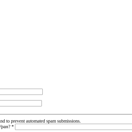
r and to prevent automated spam submissions.
 Уран?
*