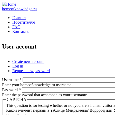
homeofknowledge.ru
Главная
Посетителям
FAQ
Контакты
User account
Create new account
Log in
(active tab)
Primary tabs
Request new password
Username
*
Enter your homeofknowledge.ru username.
Password
*
Enter the password that accompanies your username.
CAPTCHA
This question is for testing whether or not you are a human visito
Какой элемент первый в таблице Менделеева? Водород или