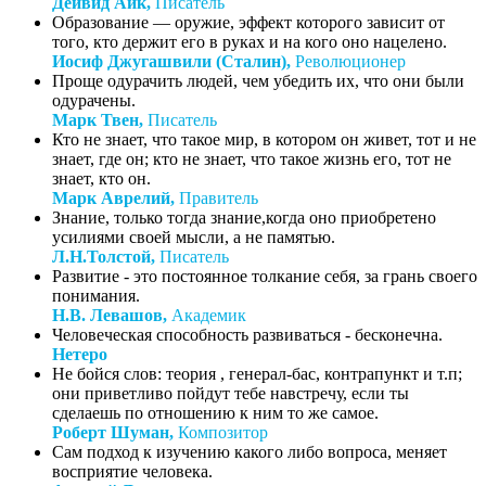
Дейвид Айк,
Писатель
Образование — оружие, эффект которого зависит от
того, кто держит его в руках и на кого оно нацелено.
Иосиф Джугашвили (Сталин),
Революционер
Проще одурачить людей, чем убедить их, что они были
одурачены.
Марк Твен,
Писатель
Кто не знает, что такое мир, в котором он живет, тот и не
знает, где он; кто не знает, что такое жизнь его, тот не
знает, кто он.
Марк Аврелий,
Правитель
Знание, только тогда знание,когда оно приобретено
усилиями своей мысли, а не памятью.
Л.Н.Толстой,
Писатель
Развитие - это постоянное толкание себя, за грань своего
понимания.
Н.В. Левашов,
Академик
Человеческая способность развиваться - бесконечна.
Нетеро
Не бойся слов: теория , генерал-бас, контрапункт и т.п;
они приветливо пойдут тебе навстречу, если ты
сделаешь по отношению к ним то же самое.
Роберт Шуман,
Композитор
Сам подход к изучению какого либо вопроса, меняет
восприятие человека.