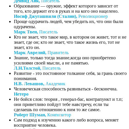
Дейвид Айк,
Писатель
Образование — оружие, эффект которого зависит от
того, кто держит его в руках и на кого оно нацелено.
Иосиф Джугашвили (Сталин),
Революционер
Проще одурачить людей, чем убедить их, что они были
одурачены.
Марк Твен,
Писатель
Кто не знает, что такое мир, в котором он живет, тот и не
знает, где он; кто не знает, что такое жизнь его, тот не
знает, кто он.
Марк Аврелий,
Правитель
Знание, только тогда знание,когда оно приобретено
усилиями своей мысли, а не памятью.
Л.Н.Толстой,
Писатель
Развитие - это постоянное толкание себя, за грань своего
понимания.
Н.В. Левашов,
Академик
Человеческая способность развиваться - бесконечна.
Нетеро
Не бойся слов: теория , генерал-бас, контрапункт и т.п;
они приветливо пойдут тебе навстречу, если ты
сделаешь по отношению к ним то же самое.
Роберт Шуман,
Композитор
Сам подход к изучению какого либо вопроса, меняет
восприятие человека.