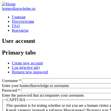
homeofknowledge.ru
Главная
Посетителям
FAQ
Контакты
User account
Primary tabs
Create new account
Log in
(active tab)
Request new password
Username
*
Enter your homeofknowledge.ru username.
Password
*
Enter the password that accompanies your username.
CAPTCHA
This question is for testing whether or not you are a human visito
Какой элемент первый в таблице Менделеева? Водород или