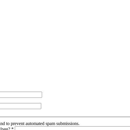
r and to prevent automated spam submissions.
 Уран?
*