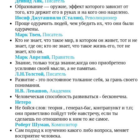
Дейвид Айк,
Писатель
Образование — оружие, эффект которого зависит от
того, кто держит его в руках и на кого оно нацелено.
Иосиф Джугашвили (Сталин),
Революционер
Проще одурачить людей, чем убедить их, что они были
одурачены.
Марк Твен,
Писатель
Кто не знает, что такое мир, в котором он живет, тот и не
знает, где он; кто не знает, что такое жизнь его, тот не
знает, кто он.
Марк Аврелий,
Правитель
Знание, только тогда знание,когда оно приобретено
усилиями своей мысли, а не памятью.
Л.Н.Толстой,
Писатель
Развитие - это постоянное толкание себя, за грань своего
понимания.
Н.В. Левашов,
Академик
Человеческая способность развиваться - бесконечна.
Нетеро
Не бойся слов: теория , генерал-бас, контрапункт и т.п;
они приветливо пойдут тебе навстречу, если ты
сделаешь по отношению к ним то же самое.
Роберт Шуман,
Композитор
Сам подход к изучению какого либо вопроса, меняет
восприятие человека.