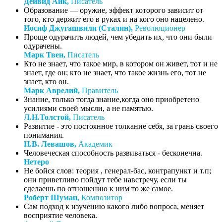
Дейвид Айк,
Писатель
Образование — оружие, эффект которого зависит от
того, кто держит его в руках и на кого оно нацелено.
Иосиф Джугашвили (Сталин),
Революционер
Проще одурачить людей, чем убедить их, что они были
одурачены.
Марк Твен,
Писатель
Кто не знает, что такое мир, в котором он живет, тот и не
знает, где он; кто не знает, что такое жизнь его, тот не
знает, кто он.
Марк Аврелий,
Правитель
Знание, только тогда знание,когда оно приобретено
усилиями своей мысли, а не памятью.
Л.Н.Толстой,
Писатель
Развитие - это постоянное толкание себя, за грань своего
понимания.
Н.В. Левашов,
Академик
Человеческая способность развиваться - бесконечна.
Нетеро
Не бойся слов: теория , генерал-бас, контрапункт и т.п;
они приветливо пойдут тебе навстречу, если ты
сделаешь по отношению к ним то же самое.
Роберт Шуман,
Композитор
Сам подход к изучению какого либо вопроса, меняет
восприятие человека.