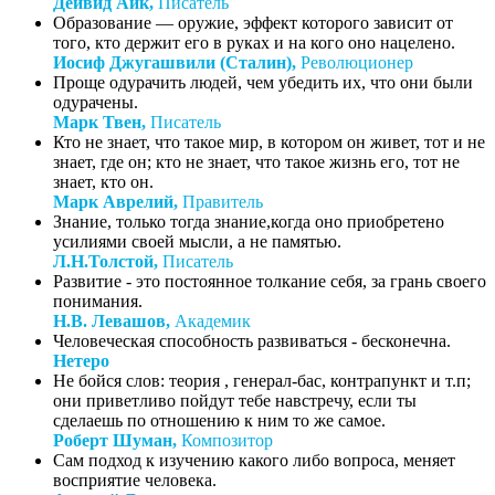
Дейвид Айк,
Писатель
Образование — оружие, эффект которого зависит от
того, кто держит его в руках и на кого оно нацелено.
Иосиф Джугашвили (Сталин),
Революционер
Проще одурачить людей, чем убедить их, что они были
одурачены.
Марк Твен,
Писатель
Кто не знает, что такое мир, в котором он живет, тот и не
знает, где он; кто не знает, что такое жизнь его, тот не
знает, кто он.
Марк Аврелий,
Правитель
Знание, только тогда знание,когда оно приобретено
усилиями своей мысли, а не памятью.
Л.Н.Толстой,
Писатель
Развитие - это постоянное толкание себя, за грань своего
понимания.
Н.В. Левашов,
Академик
Человеческая способность развиваться - бесконечна.
Нетеро
Не бойся слов: теория , генерал-бас, контрапункт и т.п;
они приветливо пойдут тебе навстречу, если ты
сделаешь по отношению к ним то же самое.
Роберт Шуман,
Композитор
Сам подход к изучению какого либо вопроса, меняет
восприятие человека.