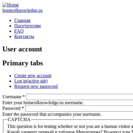
homeofknowledge.ru
Главная
Посетителям
FAQ
Контакты
User account
Primary tabs
Create new account
Log in
(active tab)
Request new password
Username
*
Enter your homeofknowledge.ru username.
Password
*
Enter the password that accompanies your username.
CAPTCHA
This question is for testing whether or not you are a human visito
Какой элемент первый в таблице Менделеева? Водород или