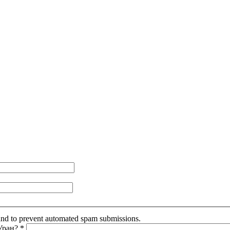
r and to prevent automated spam submissions.
 Уран?
*