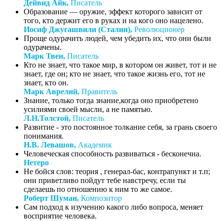
Дейвид Айк,
Писатель
Образование — оружие, эффект которого зависит от
того, кто держит его в руках и на кого оно нацелено.
Иосиф Джугашвили (Сталин),
Революционер
Проще одурачить людей, чем убедить их, что они были
одурачены.
Марк Твен,
Писатель
Кто не знает, что такое мир, в котором он живет, тот и не
знает, где он; кто не знает, что такое жизнь его, тот не
знает, кто он.
Марк Аврелий,
Правитель
Знание, только тогда знание,когда оно приобретено
усилиями своей мысли, а не памятью.
Л.Н.Толстой,
Писатель
Развитие - это постоянное толкание себя, за грань своего
понимания.
Н.В. Левашов,
Академик
Человеческая способность развиваться - бесконечна.
Нетеро
Не бойся слов: теория , генерал-бас, контрапункт и т.п;
они приветливо пойдут тебе навстречу, если ты
сделаешь по отношению к ним то же самое.
Роберт Шуман,
Композитор
Сам подход к изучению какого либо вопроса, меняет
восприятие человека.