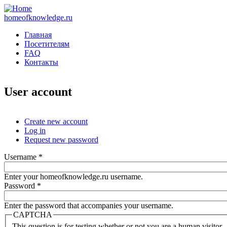
homeofknowledge.ru
Главная
Посетителям
FAQ
Контакты
User account
Create new account
Log in
(active tab)
Primary tabs
Request new password
Username
*
Enter your homeofknowledge.ru username.
Password
*
Enter the password that accompanies your username.
CAPTCHA
This question is for testing whether or not you are a human visitor