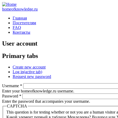
homeofknowledge.ru
Главная
Посетителям
FAQ
Контакты
User account
Primary tabs
Create new account
Log in
(active tab)
Request new password
Username
*
Enter your homeofknowledge.ru username.
Password
*
Enter the password that accompanies your username.
CAPTCHA
This question is for testing whether or not you are a human visito
Какой элемент первый в таблице Менделеева? Водород или