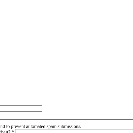
r and to prevent automated spam submissions.
 Уран?
*