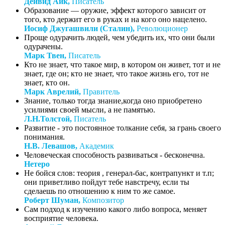
Дейвид Айк,
Писатель
Образование — оружие, эффект которого зависит от
того, кто держит его в руках и на кого оно нацелено.
Иосиф Джугашвили (Сталин),
Революционер
Проще одурачить людей, чем убедить их, что они были
одурачены.
Марк Твен,
Писатель
Кто не знает, что такое мир, в котором он живет, тот и не
знает, где он; кто не знает, что такое жизнь его, тот не
знает, кто он.
Марк Аврелий,
Правитель
Знание, только тогда знание,когда оно приобретено
усилиями своей мысли, а не памятью.
Л.Н.Толстой,
Писатель
Развитие - это постоянное толкание себя, за грань своего
понимания.
Н.В. Левашов,
Академик
Человеческая способность развиваться - бесконечна.
Нетеро
Не бойся слов: теория , генерал-бас, контрапункт и т.п;
они приветливо пойдут тебе навстречу, если ты
сделаешь по отношению к ним то же самое.
Роберт Шуман,
Композитор
Сам подход к изучению какого либо вопроса, меняет
восприятие человека.