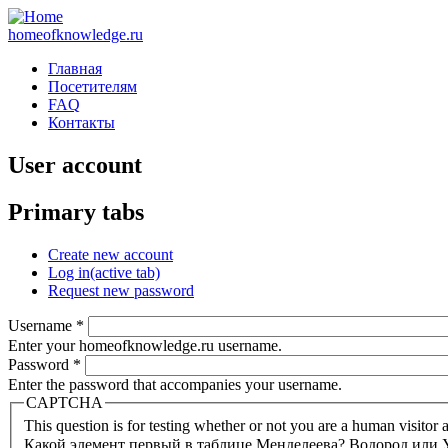
homeofknowledge.ru
Главная
Посетителям
FAQ
Контакты
User account
Primary tabs
Create new account
Log in
(active tab)
Request new password
Username
*
Enter your homeofknowledge.ru username.
Password
*
Enter the password that accompanies your username.
CAPTCHA
This question is for testing whether or not you are a human visito
Какой элемент первый в таблице Менделеева? Водород или