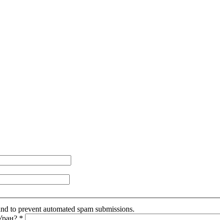
r and to prevent automated spam submissions.
 Уран?
*