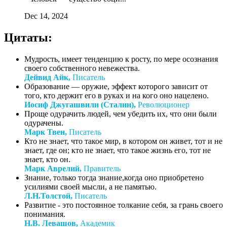
Dec 14, 2024
Цитаты:
Мудрость, имеет тенденцию к росту, по мере осознания
своего собственного невежества.
Дейвид Айк,
Писатель
Образование — оружие, эффект которого зависит от
того, кто держит его в руках и на кого оно нацелено.
Иосиф Джугашвили (Сталин),
Революционер
Проще одурачить людей, чем убедить их, что они были
одурачены.
Марк Твен,
Писатель
Кто не знает, что такое мир, в котором он живет, тот и не
знает, где он; кто не знает, что такое жизнь его, тот не
знает, кто он.
Марк Аврелий,
Правитель
Знание, только тогда знание,когда оно приобретено
усилиями своей мысли, а не памятью.
Л.Н.Толстой,
Писатель
Развитие - это постоянное толкание себя, за грань своего
понимания.
Н.В. Левашов,
Академик