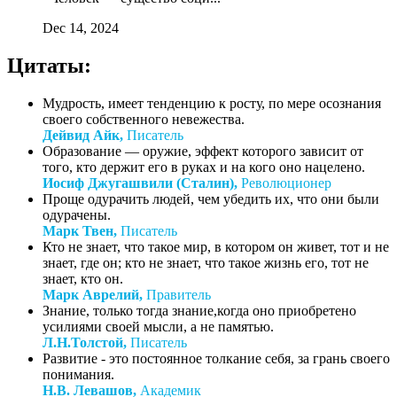
Dec 14, 2024
Цитаты:
Мудрость, имеет тенденцию к росту, по мере осознания
своего собственного невежества.
Дейвид Айк,
Писатель
Образование — оружие, эффект которого зависит от
того, кто держит его в руках и на кого оно нацелено.
Иосиф Джугашвили (Сталин),
Революционер
Проще одурачить людей, чем убедить их, что они были
одурачены.
Марк Твен,
Писатель
Кто не знает, что такое мир, в котором он живет, тот и не
знает, где он; кто не знает, что такое жизнь его, тот не
знает, кто он.
Марк Аврелий,
Правитель
Знание, только тогда знание,когда оно приобретено
усилиями своей мысли, а не памятью.
Л.Н.Толстой,
Писатель
Развитие - это постоянное толкание себя, за грань своего
понимания.
Н.В. Левашов,
Академик