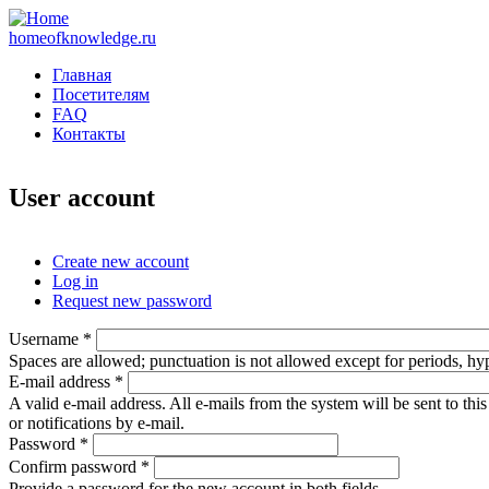
homeofknowledge.ru
Главная
Посетителям
FAQ
Контакты
User account
Create new account
(active tab)
Log in
Primary tabs
Request new password
Username
*
Spaces are allowed; punctuation is not allowed except for periods, h
E-mail address
*
A valid e-mail address. All e-mails from the system will be sent to th
or notifications by e-mail.
Password
*
Confirm password
*
Provide a password for the new account in both fields.