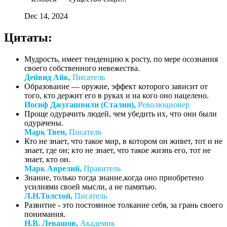
Dec 14, 2024
Цитаты:
Мудрость, имеет тенденцию к росту, по мере осознания
своего собственного невежества.
Дейвид Айк,
Писатель
Образование — оружие, эффект которого зависит от
того, кто держит его в руках и на кого оно нацелено.
Иосиф Джугашвили (Сталин),
Революционер
Проще одурачить людей, чем убедить их, что они были
одурачены.
Марк Твен,
Писатель
Кто не знает, что такое мир, в котором он живет, тот и не
знает, где он; кто не знает, что такое жизнь его, тот не
знает, кто он.
Марк Аврелий,
Правитель
Знание, только тогда знание,когда оно приобретено
усилиями своей мысли, а не памятью.
Л.Н.Толстой,
Писатель
Развитие - это постоянное толкание себя, за грань своего
понимания.
Н.В. Левашов,
Академик