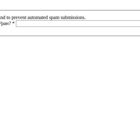
r and to prevent automated spam submissions.
 Уран?
*