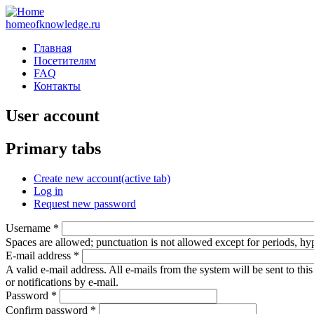
homeofknowledge.ru
Главная
Посетителям
FAQ
Контакты
User account
Primary tabs
Create new account
(active tab)
Log in
Request new password
Username
*
Spaces are allowed; punctuation is not allowed except for periods, h
E-mail address
*
A valid e-mail address. All e-mails from the system will be sent to th
or notifications by e-mail.
Password
*
Confirm password
*