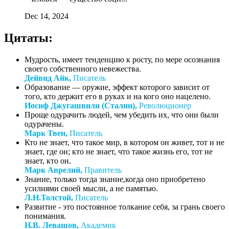
Dec 14, 2024
Цитаты:
Мудрость, имеет тенденцию к росту, по мере осознания
своего собственного невежества.
Дейвид Айк,
Писатель
Образование — оружие, эффект которого зависит от
того, кто держит его в руках и на кого оно нацелено.
Иосиф Джугашвили (Сталин),
Революционер
Проще одурачить людей, чем убедить их, что они были
одурачены.
Марк Твен,
Писатель
Кто не знает, что такое мир, в котором он живет, тот и не
знает, где он; кто не знает, что такое жизнь его, тот не
знает, кто он.
Марк Аврелий,
Правитель
Знание, только тогда знание,когда оно приобретено
усилиями своей мысли, а не памятью.
Л.Н.Толстой,
Писатель
Развитие - это постоянное толкание себя, за грань своего
понимания.
Н.В. Левашов,
Академик