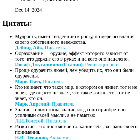
Dec 14, 2024
Цитаты:
Мудрость, имеет тенденцию к росту, по мере осознания
своего собственного невежества.
Дейвид Айк,
Писатель
Образование — оружие, эффект которого зависит от
того, кто держит его в руках и на кого оно нацелено.
Иосиф Джугашвили (Сталин),
Революционер
Проще одурачить людей, чем убедить их, что они были
одурачены.
Марк Твен,
Писатель
Кто не знает, что такое мир, в котором он живет, тот и не
знает, где он; кто не знает, что такое жизнь его, тот не
знает, кто он.
Марк Аврелий,
Правитель
Знание, только тогда знание,когда оно приобретено
усилиями своей мысли, а не памятью.
Л.Н.Толстой,
Писатель
Развитие - это постоянное толкание себя, за грань своего
понимания.
Н.В. Левашов,
Академик