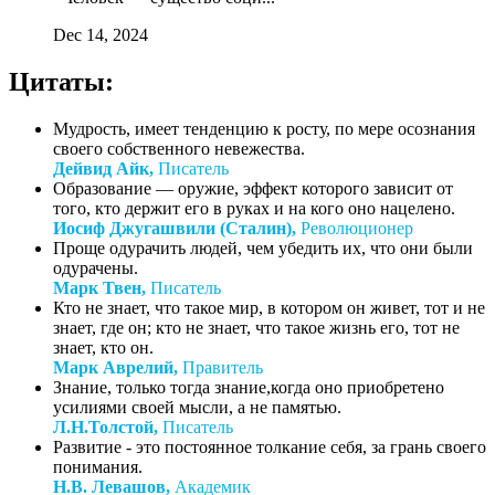
Dec 14, 2024
Цитаты:
Мудрость, имеет тенденцию к росту, по мере осознания
своего собственного невежества.
Дейвид Айк,
Писатель
Образование — оружие, эффект которого зависит от
того, кто держит его в руках и на кого оно нацелено.
Иосиф Джугашвили (Сталин),
Революционер
Проще одурачить людей, чем убедить их, что они были
одурачены.
Марк Твен,
Писатель
Кто не знает, что такое мир, в котором он живет, тот и не
знает, где он; кто не знает, что такое жизнь его, тот не
знает, кто он.
Марк Аврелий,
Правитель
Знание, только тогда знание,когда оно приобретено
усилиями своей мысли, а не памятью.
Л.Н.Толстой,
Писатель
Развитие - это постоянное толкание себя, за грань своего
понимания.
Н.В. Левашов,
Академик