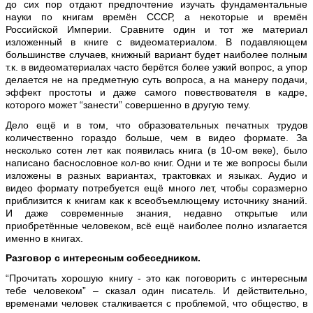
до сих пор отдают предпочтение изучать фундаментальные
науки по книгам времён СССР, а некоторые и времён
Российской Империи. Сравните один и тот же материал
изложенный в книге с видеоматериалом. В подавляющем
большинстве случаев, книжный вариант будет наиболее полным
т.к. в видеоматериалах часто берётся более узкий вопрос, а упор
делается не на предметную суть вопроса, а на манеру подачи,
эффект простоты и даже самого повествователя в кадре,
которого может “занести” совершенно в другую тему.
Дело ещё и в том, что образовательных печатных трудов
количественно гораздо больше, чем в видео формате. За
несколько сотен лет как появилась книга (в 10-ом веке), было
написано баснословное кол-во книг. Одни и те же вопросы были
изложены в разных вариантах, трактовках и языках. Аудио и
видео формату потребуется ещё много лет, чтобы соразмерно
приблизится к книгам как к всеобъемлющему источнику знаний.
И даже современные знания, недавно открытые или
приобретённые человеком, всё ещё наиболее полно излагается
именно в книгах.
Разговор с интересным собеседником.
“Прочитать хорошую книгу - это как поговорить с интересным
тебе человеком” – сказал один писатель. И действительно,
временами человек сталкивается с проблемой, что общество, в