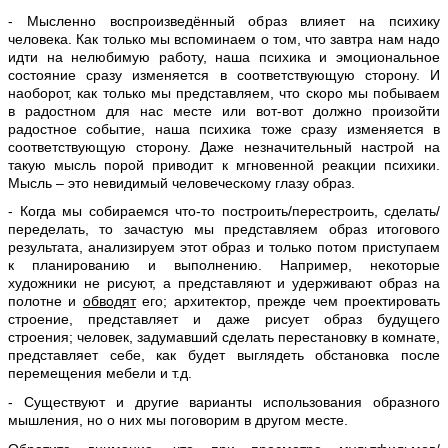
- Мысленно воспроизведённый образ влияет на психику
человека. Как только мы вспоминаем о том, что завтра нам надо
идти на нелюбимую работу, наша психика и эмоциональное
состояние сразу изменяется в соответствующую сторону. И
наоборот, как только мы представляем, что скоро мы побываем
в радостном для нас месте или вот-вот должно произойти
радостное событие, наша психика тоже сразу изменяется в
соответствующую сторону. Даже незначительный настрой на
такую мысль порой приводит к мгновенной реакции психики.
Мысль – это невидимый человеческому глазу образ.
- Когда мы собираемся что-то построить/перестроить, сделать/
переделать, то зачастую мы представляем образ итогового
результата, анализируем этот образ и только потом приступаем
к планированию и выполнению. Например, некоторые
художники не рисуют, а представляют и удерживают образ на
полотне и
обводят
его; архитектор, прежде чем проектировать
строение, представляет и даже рисует образ будущего
строения; человек, задумавший сделать перестановку в комнате,
представляет себе, как будет выглядеть обстановка после
перемещения мебели и т.д.
- Существуют и другие варианты использования образного
мышления, но о них мы поговорим в другом месте.