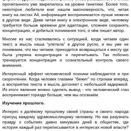
прочитанного уже закрепилось на уровне генетики. Более того,
некоторое любители книг нашли закономерность, что, читая
книгу на листах А4, информация воспринимается лучше нежели
в другом виде. Даже читая книгу в электронном виде, человеку
требуется больше времени для адаптации, сложнее сохранять
концентрацию, и добиться понимания того, о чём пишет автор.
Многие из нас сталкивались с ситуацией, когда читаем один
текст, а мысль наша “улетела” в другое русло, и мы уже не
понимаем, что мы читаем; приходится возвращаться к месту где
была утеряна концентрация и перечитывать. Так побочно
тренируется концентрация и сознательный контроль своего
внимания.
Интересный эффект человеческой психики наблюдается и при
скорочтении. Когда человек глазами “бежит” по строкам вперёд,
а восприятие текста и мысль догоняет с небольшой задержкой.
Из этого явления можно сделать вывод - что человеческий глаз
воспринимает гораздо больше, чем мы осознаём.
Изучение прошлого.
Интерес к далёкому прошлому своей страны и своего народа
присущ каждому здравомыслящему человеку. Но как разузнать
правду о событиях давно минувших дней в обществе, где
история каждый раз переписывается в интересах новой власти?