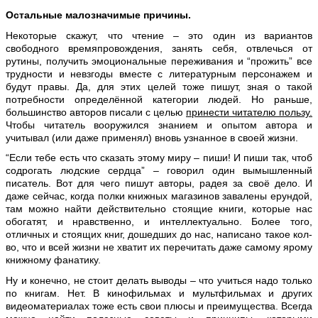
Остальные малозначимые причины.
Некоторые скажут, что чтение – это один из вариантов
свободного времяпровождения, занять себя, отвлечься от
рутины, получить эмоциональные переживания и “прожить” все
трудности и невзгоды вместе с литературным персонажем и
будут правы. Да, для этих целей тоже пишут, зная о такой
потребности определённой категории людей. Но раньше,
большинство авторов писали с целью
принести читателю пользу.
Чтобы читатель вооружился знанием и опытом автора и
учитывал (или даже применял) вновь узнанное в своей жизни.
“Если тебе есть что сказать этому миру – пиши! И пиши так, чтоб
содрогать людские сердца” – говорил один вымышленный
писатель. Вот для чего пишут авторы, радея за своё дело. И
даже сейчас, когда полки книжных магазинов завалены ерундой,
там можно найти действительно стоящие книги, которые нас
обогатят, и нравственно, и интеллектуально. Более того,
отличных и стоящих книг, дошедших до нас, написано такое кол-
во, что и всей жизни не хватит их перечитать даже самому ярому
книжному фанатику.
Ну и конечно, не стоит делать выводы – что учиться надо только
по книгам. Нет. В кинофильмах и мультфильмах и других
видеоматериалах тоже есть свои плюсы и преимущества. Всегда