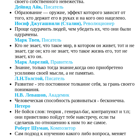
своего собственного невежества.
Дейвид Айк,
Писатель
Образование — оружие, эффект которого зависит от
того, кто держит его в руках и на кого оно нацелено.
Иосиф Джугашвили (Сталин),
Революционер
Проще одурачить людей, чем убедить их, что они были
одурачены.
Марк Твен,
Писатель
Кто не знает, что такое мир, в котором он живет, тот и не
знает, где он; кто не знает, что такое жизнь его, тот не
знает, кто он.
Марк Аврелий,
Правитель
Знание, только тогда знание,когда оно приобретено
усилиями своей мысли, а не памятью.
Л.Н.Толстой,
Писатель
Развитие - это постоянное толкание себя, за грань своего
понимания.
Н.В. Левашов,
Академик
Человеческая способность развиваться - бесконечна.
Нетеро
Не бойся слов: теория , генерал-бас, контрапункт и т.п;
они приветливо пойдут тебе навстречу, если ты
сделаешь по отношению к ним то же самое.
Роберт Шуман,
Композитор
Сам подход к изучению какого либо вопроса, меняет