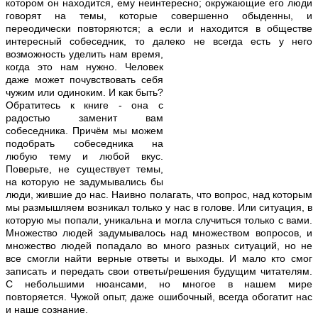
котором он находится, ему неинтересно; окружающие его люди
говорят на темы, которые совершенно обыденны, и
переодически повторяются; а если и находится в обществе
интересный собеседник, то далеко не всегда есть у него
возможность
уделить нам время,
когда это нам нужно. Человек
даже может почувствовать себя
чужим или одиноким. И как быть?
Обратитесь к книге - она с
радостью заменит вам
собеседника. Причём мы можем
подобрать собеседника на
любую тему и любой вкус.
Поверьте, не существует темы,
на которую не задумывались бы
люди, жившие до нас. Наивно полагать, что вопрос, над которым
мы размышляем возникал только у нас в голове. Или ситуация, в
которую мы попали, уникальна и могла случиться только с вами.
Множество людей задумывалось над множеством вопросов, и
множество людей попадало во много разных ситуаций, но не
все смогли найти верные ответы и выходы. И мало кто смог
записать и передать свои ответы/решения будущим читателям.
С небольшими нюансами, но многое в нашем мире
повторяется. Чужой опыт, даже ошибочный, всегда обогатит нас
и наше сознание.