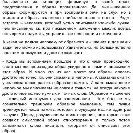
большинство из читающих, формирует в своей голове
представления и образы прочитанного. Да, вымышленные
образы формируются и при восприятии речи на слух, но в
книгах эти образы заложены наиболее точно и полно. Редко
встретишь человека, который устно описывает что-либо лучше,
чем письменно т.к. при письменном изложении мысли, всегда
есть время подумать, устранить все неясности и неточности.
А какая же польза человеку от образного мышления и для каких
задач его можно использовать? Удивительно, но большинство из
нас этим пользуется и даже не замечает.
- Когда мы вспоминаем прошлое и что с нами происходило,
часто мы воспроизводим образ увиденного нами и описываем
этот образ. И мало кто из нас может эти образы описать
достаточно точно, т.к. они смазаны и неполны. А смазаны они т.к.
у человека плохо развита образная память. И даже смазанное и
неполное мы описываем не совсем точно т.к. не всегда находим
достаточное кол-во нужных и точных слов. Образное мышление
– отличный инструмент для запоминания. Чем больше мы
сознательно тренируем образное мышление, тем лучше
тренируется наша память, которая в будущем нас не один раз
выручит. (Перед разучиванием стихотворения, некоторые люди
создают смысловой образ стихотворения и только потом
запоминают слова писателя, которыми он описывает этот
образ).