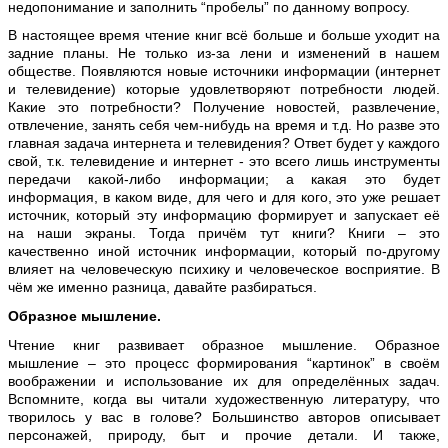
недопонимание и заполнить “пробелы” по данному вопросу.
В настоящее время чтение книг всё больше и больше уходит на
задние планы. Не только из-за лени и изменений в нашем
обществе. Появляются новые источники информации (интернет
и телевидение) которые удовлетворяют потребности людей.
Какие это потребности? Получение новостей, развлечение,
отвлечение, занять себя чем-нибудь на время и т.д. Но разве это
главная задача интернета и телевидения? Ответ будет у каждого
свой, т.к. телевидение и интернет - это всего лишь инструменты
передачи какой-либо информации; а какая это будет
информация, в каком виде, для чего и для кого, это уже решает
источник, который эту информацию формирует и запускает её
на наши экраны. Тогда причём тут книги? Книги – это
качественно иной источник информации, который по-другому
влияет на человеческую психику и человеческое восприятие. В
чём же именно разница, давайте разбираться.
Образное мышление.
Чтение книг развивает образное мышление. Образное
мышление – это процесс формирования “картинок” в своём
воображении и использование их для определённых задач.
Вспомните, когда вы читали художественную литературу, что
творилось у вас в голове? Большинство авторов описывает
персонажей, природу, быт и прочие детали. И также,