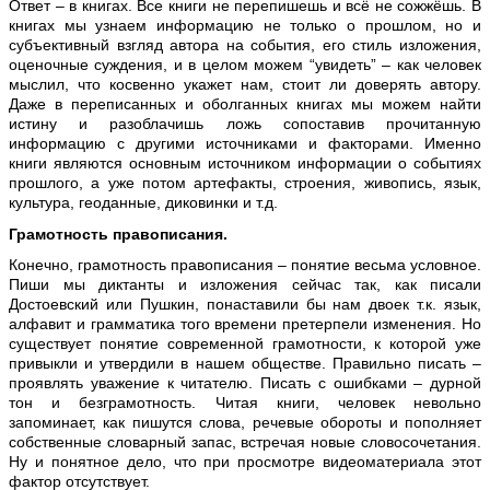
Ответ – в книгах. Все книги не перепишешь и всё не сожжёшь. В
книгах мы узнаем информацию не только о прошлом, но и
субъективный взгляд автора на события, его стиль изложения,
оценочные суждения, и в целом можем “увидеть” – как человек
мыслил, что косвенно укажет нам, стоит ли доверять автору.
Даже в переписанных и оболганных книгах мы можем найти
истину и разоблачишь ложь сопоставив прочитанную
информацию с другими источниками и факторами. Именно
книги являются основным источником информации о событиях
прошлого, а уже потом артефакты, строения, живопись, язык,
культура, геоданные, диковинки и т.д.
Грамотность правописания.
Конечно, грамотность правописания – понятие весьма условное.
Пиши мы диктанты и изложения сейчас так, как писали
Достоевский или Пушкин, понаставили бы нам двоек т.к. язык,
алфавит и грамматика того времени претерпели изменения. Но
существует понятие современной грамотности, к которой уже
привыкли и утвердили в нашем обществе. Правильно писать –
проявлять уважение к читателю. Писать с ошибками – дурной
тон и безграмотность. Читая книги, человек невольно
запоминает, как пишутся слова, речевые обороты и пополняет
собственные словарный запас, встречая новые словосочетания.
Ну и понятное дело, что при просмотре видеоматериала этот
фактор отсутствует.