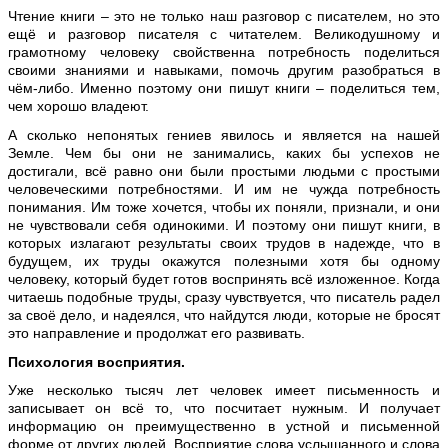
Чтение книги – это не только наш разговор с писателем, но это
ещё и разговор писателя с читателем. Великодушному и
грамотному человеку свойственна потребность поделиться
своими знаниями и навыками, помочь другим разобраться в
чём-либо. Именно поэтому они пишут книги – поделиться тем,
чем хорошо владеют.
А сколько непонятых гениев явилось и является на нашей
Земле. Чем бы они не занимались, каких бы успехов не
достигали, всё равно они были простыми людьми с простыми
человеческими потребностями. И им не чужда потребность
понимания. Им тоже хочется, чтобы их поняли, признали, и они
не чувствовали себя одинокими. И поэтому они пишут книги, в
которых излагают результаты своих трудов в надежде, что в
будущем, их труды окажутся полезными хотя бы одному
человеку, который будет готов воспринять всё изложенное. Когда
читаешь подобные труды, сразу чувствуется, что писатель радел
за своё дело, и надеялся, что найдутся люди, которые не бросят
это направление и продолжат его развивать.
Психология восприятия.
Уже несколько тысяч лет человек имеет письменность и
записывает он всё то, что посчитает нужным. И получает
информацию он преимущественно в устной и письменной
форме от других людей. Восприятие слова услышанного и слова