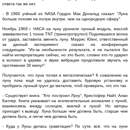
ответа так же нет.
- В 1960 учёный из NASA Гордон Мак Дональд сказал: "Луна
больше похоже на полую внутри, чем на однородную сферу".
Ноябрь 1969 г. НАСА на луну уронили лунный модуль, массой
эквивалентно 1 тонне TNT (тринитротрулол) Поднявшаяся волна
от удара, заставила звенеть луну. Маурис Юинг, ответственный
за данный эксперимент сказал на конференции
следующее: "Из-за необычности результата, я не пытался бы
найти интерпретацию сейчас, но это было, словно кто-то ударил
в колокол в церкви, и звуки вибрации продолжали звучать на
протяжении 30 минут".
Получается, что луна полая и металлическая? К сожалению на
луну пока ещё не удалось доставить буровую установку и
пробурить лунный грунт до металла, чтоб проверить, что это так.
- Существует книга "Кто построил Луну", Кристофер Найт, Алан
Батлер. Книга указывает на исключительные аномалии с луной,
взаимосвязь между солнцем, землей и луной. Но авторы
приходят к выводу: Луна больше чем должна быть, старше чем
должна быть, и легче чем должна быть.
- Куда у Луны делась гравитация? По сути, всё, что на луне