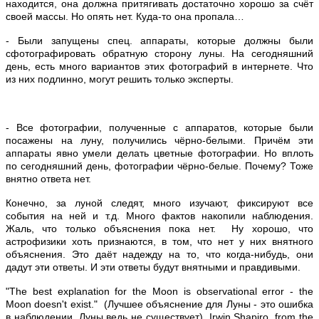
находится, она должна притягивать достаточно хорошо за счёт
своей массы. Но опять нет. Куда-то она пропала…
- Были запущены спец. аппараты, которые должны были
сфотографировать обратную сторону луны. На сегодняшний
день, есть много вариантов этих фотографий в интернете. Что
из них подлинно, могут решить только эксперты.
- Все фотографии, полученные с аппаратов, которые были
посажены на луну, получились чёрно-белыми. Причём эти
аппараты явно умели делать цветные фотографии. Но вплоть
по сегодняшний день, фотографии чёрно-белые. Почему? Тоже
внятно ответа нет.
Конечно, за луной следят, много изучают, фиксируют все
события на ней и т.д. Много фактов накопили наблюдения.
Жаль, что только объяснения пока нет. Ну хорошо, что
астрофизики хоть признаются, в том, что нет у них внятного
объяснения. Это даёт надежду на то, что когда-нибудь, они
дадут эти ответы. И эти ответы будут внятными и правдивыми.
"The best explanation for the Moon is observational error - the
Moon doesn't exist." (Лучшее объяснение для Луны - это ошибка
в наблюдении. Луны ведь не существует). Irwin Shapiro, from the