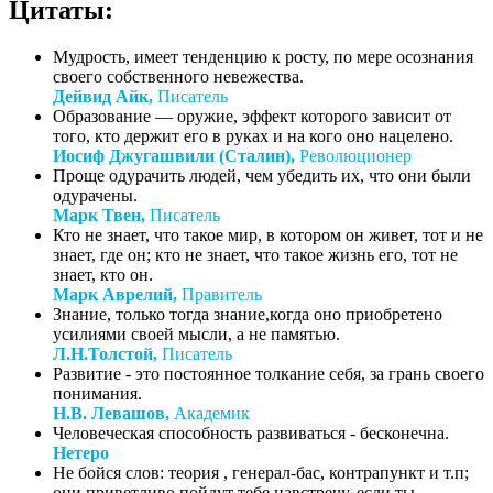
Цитаты:
Мудрость, имеет тенденцию к росту, по мере осознания
своего собственного невежества.
Дейвид Айк,
Писатель
Образование — оружие, эффект которого зависит от
того, кто держит его в руках и на кого оно нацелено.
Иосиф Джугашвили (Сталин),
Революционер
Проще одурачить людей, чем убедить их, что они были
одурачены.
Марк Твен,
Писатель
Кто не знает, что такое мир, в котором он живет, тот и не
знает, где он; кто не знает, что такое жизнь его, тот не
знает, кто он.
Марк Аврелий,
Правитель
Знание, только тогда знание,когда оно приобретено
усилиями своей мысли, а не памятью.
Л.Н.Толстой,
Писатель
Развитие - это постоянное толкание себя, за грань своего
понимания.
Н.В. Левашов,
Академик
Человеческая способность развиваться - бесконечна.
Нетеро
Не бойся слов: теория , генерал-бас, контрапункт и т.п;
они приветливо пойдут тебе навстречу, если ты