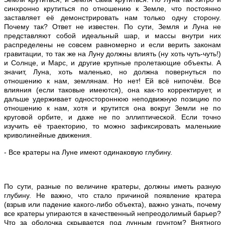
синхронно крутиться по отношению к Земле, что постоянно
заставляет её демонстрировать нам только одну сторону.
Почему так? Ответ не известен. По сути, Земля и Луна не
представляют собой идеальный шар, и массы внутри них
распределены не совсем равномерно и если верить законам
гравитации, то так же на Луну должны влиять (ну хоть чуть-чуть!)
и Солнце, и Марс, и другие крупные пролетающие объекты. А
значит, Луна, хоть маленько, но должна повернуться по
отношению к нам, землянам. Но нет! Ей всё нипочём. Все
влияния (если таковые имеются), она как-то корректирует, и
дальше удерживает одностороннюю неподвижную позицию по
отношению к нам, хотя и крутится она вокруг Земли не по
круговой орбите, и даже не по эллиптической. Если точно
изучить её траекторию, то можно зафиксировать маленькие
криволинейные движения.
- Все кратеры на Луне имеют одинаковую глубину.
По сути, разные по величине кратеры, должны иметь разную
глубину. Не важно, что стало причиной появление кратера
(взрыв или падение какого-либо объекта), важно узнать, почему
все кратеры упираются в качественный непреодолимый барьер?
Что за оболочка скрывается под лунным грунтом? Внятного