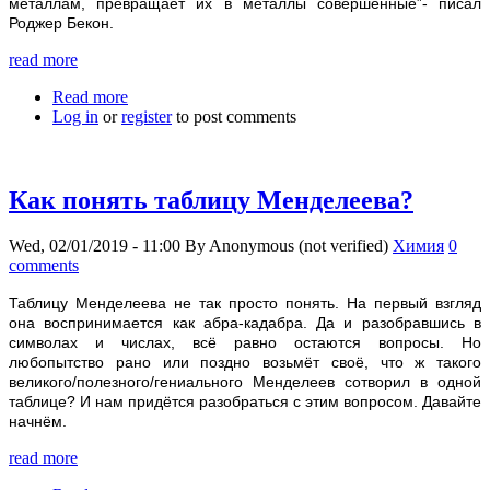
металлам, превращает их в металлы совершенные”- писал
Роджер Бекон.
read more
Read more
about Алхимия
Log in
or
register
to post comments
Как понять таблицу Менделеева?
Wed, 02/01/2019 - 11:00
By
Anonymous (not verified)
Химия
0
comments
Таблицу Менделеева не так просто понять. На первый взгляд
она воспринимается как абра-кадабра. Да и разобравшись в
символах и числах, всё равно остаются вопросы. Но
любопытство рано или поздно возьмёт своё, что ж такого
великого/полезного/гениального Менделеев сотворил в одной
таблице? И нам придётся разобраться с этим вопросом. Давайте
начнём.
read more