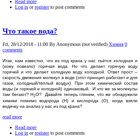
Read more
about Как понять таблицу Менделеева?
Log in
or
register
to post comments
Что такое вода?
Fri, 28/12/2018 - 11:00
By
Anonymous (not verified)
Химия
0
comments
Итак, нам известно, что из под крана у нас льётся холодная и
(кому повезло) горячая вода. Но что делает горячую воду
горячей и что делает холодную воду холодной. Ответ прост –
скорость движения молекул в воде (этот принцип работает и для
газов, холодный/тёплый воздух). При этом химический состав
воды (и горячей и холодной) одинаковый. И что же за молекулы
там бегают?
Н
О?
Давайте теперь глянем, что же обнаружили
2
химики помимо водорода (
H
) и кислорода (
O
), когда взяли
водичку на анализ у нас из под крана?
read more
Read more
about Что такое вода?
Log in
or
register
to post comments