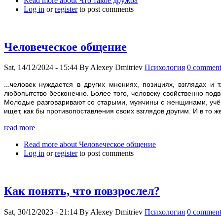
Read more
about Что такое дружба
Log in
or
register
to post comments
Человеческое общение
Sat, 14/12/2024 - 15:44
By
Alexey Dmitriev
Психология
0 comment
...человек нуждается в других мнениях, позициях, взглядах и
любопытство бесконечно. Более того, человеку свойственно подв
Молодые разговаривают со старыми, мужчины с женщинами, учёны
ищет, как бы противопоставления своих взглядов другим. И в то 
read more
Read more
about Человеческое общение
Log in
or
register
to post comments
Как понять, что повзрослел?
Sat, 30/12/2023 - 21:14
By
Alexey Dmitriev
Психология
0 comment