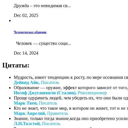
Дружба – это невидимая св...
Dec 02, 2025
Человеческое общение
Человек — существо соци...
Dec 14, 2024
Цитаты:
Мудрость, имеет тенденцию к росту, по мере осознания с
Дейвид Айк,
Писатель
Образование — оружие, эффект которого зависит от того, 
Иосиф Джугашвили (Сталин),
Революционер
Проще одурачить людей, чем убедить их, что они были о
Марк Твен,
Писатель
Кто не знает, что такое мир, в котором он живет, тот и не зн
Марк Аврелий,
Правитель
Знание, только тогда знание,когда оно приобретено усил
Л.Н.Толстой,
Писатель