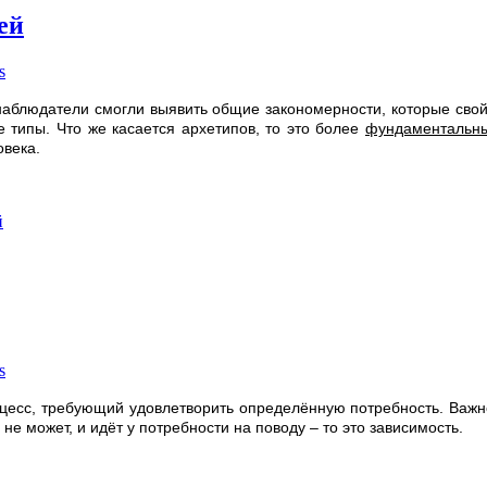
ей
s
 наблюдатели смогли выявить общие закономерности, которые сво
 типы. Что же касается архетипов, то это более
фундаментальны
овека.
й
s
цесс, требующий удовлетворить определённую потребность. Важно
 не может, и идёт у потребности на поводу – то это зависимость.