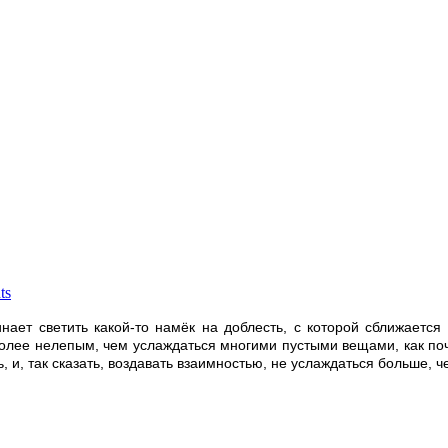
ts
нает светить какой-то намёк на доблесть, с которой сближается 
олее нелепым, чем услаждаться многими пустыми вещами, как почет,
 и, так сказать, воздавать взаимностью, не услаждаться больше, ч