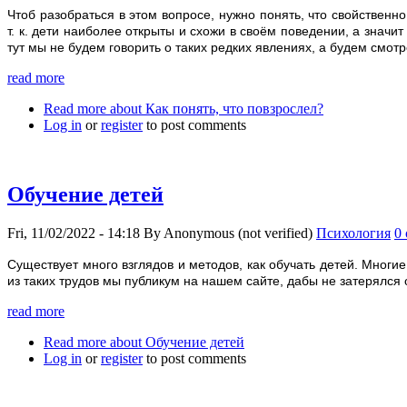
Чтоб разобраться в этом вопросе, нужно понять, что свойственн
т. к. дети наиболее открыты и схожи в своём поведении, а значи
тут мы не будем говорить о таких редких явлениях, а будем смот
read more
Read more
about Как понять, что повзрослел?
Log in
or
register
to post comments
Обучение детей
Fri, 11/02/2022 - 14:18
By
Anonymous (not verified)
Психология
0
Существует много взглядов и методов, как обучать детей. Мно
из таких трудов мы публикум на нашем сайте, дабы не затерялся
read more
Read more
about Обучение детей
Log in
or
register
to post comments