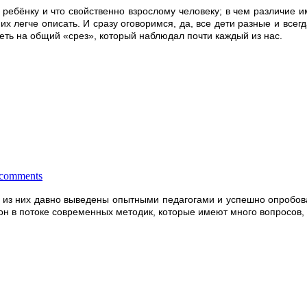
о ребёнку и что свойственно взрослому человеку; в чем различие
т их легче описать. И сразу оговоримся, да, все дети разные и все
реть на общий «срез», который наблюдал почти каждый из нас.
 comments
гие из них давно выведены опытными педагогами и успешно опробо
 он в потоке современных методик, которые имеют много вопросов,