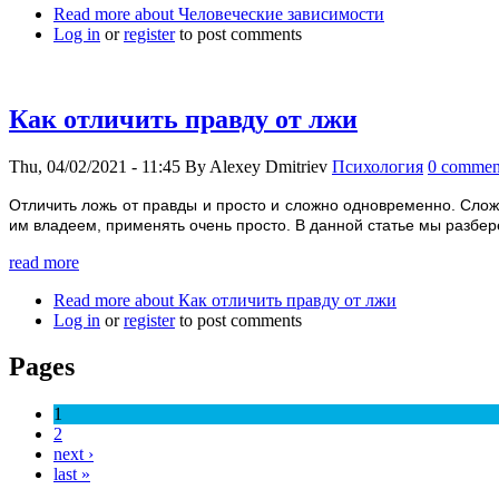
Read more
about Человеческие зависимости
Log in
or
register
to post comments
Как отличить правду от лжи
Thu, 04/02/2021 - 11:45
By
Alexey Dmitriev
Психология
0 commen
Отличить ложь от правды и просто и сложно одновременно. Сложно
им владеем, применять очень просто. В данной статье мы разберё
read more
Read more
about Как отличить правду от лжи
Log in
or
register
to post comments
Pages
1
2
next ›
last »