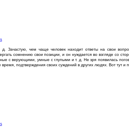
s
 т. д. Зачастую, чем чаще человек находит ответы на свои воп
ергать сомнению свои позиции, и он нуждается во взгляде со сторо
е с верующими, умные с глупыми и т. д. Не зря появилась погово
же время, подтверждения своих суждений в других людях. Вот тут и
s