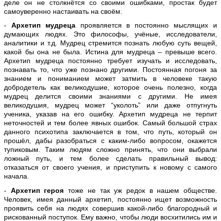
деле он не столкнётся со своими ошибками, простак будет
самоуверенно настаивать на своём.
-
Архетип мудреца
проявляется в постоянно мыслящих и
думающих людях. Это философы, учёные, исследователи,
аналитики и т.д. Мудрец стремится познать любую суть вещей,
какой бы она не была. Истина для мудреца – превыше всего.
Архетип мудреца постоянно требует изучать и исследовать,
познавать то, что уже познано другими. Постоянная погоня за
знанием и пониманием может затмить в человеке такую
добродетель как великодушие, которое очень полезно, когда
мудрец делится своими знаниями с другими. Не имея
великодушия, мудрец может “уколоть” или даже отпугнуть
ученика, указав на его ошибку. Архетип мудреца не терпит
неточностей и тем более явных ошибок. Самый большой страх
данного психотипа заключается в том, что путь, который он
прошёл, дабы разобраться с каким-либо вопросом, окажется
тупиковым. Таким людям сложно принять, что они выбрали
ложный путь, и тем более сделать правильный вывод:
отказаться от своего учения, и приступить к новому с самого
начала.
-
Архетип героя
тоже не так уж редок в нашем обществе.
Человек, имея данный архетип, постоянно ищет возможность
проявить себя на людях совершив какой-либо благородный и
рискованный поступок. Ему важно, чтобы люди восхитились им и