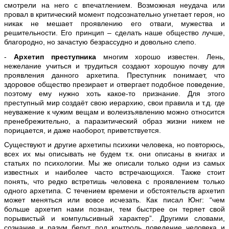
смотрели на него с впечатлением. Возможная неудача или
провал в критический момент подсознательно угнетает героя, но
никак не мешает проявлению его отваги, мужества и
решительности. Его принцип – сделать наше общество лучше,
благородно, но зачастую безрассудно и довольно слепо.
-
Архетип преступника
многим хорошо известен. Лень,
нежелание учиться и трудиться создают хорошую почву для
проявления данного архетипа. Преступник понимает, что
здоровое общество презирает и отвергает подобное поведение,
поэтому ему нужно хоть какое-то признание. Для этого
преступный мир создаёт свою иерархию, свои правила и т.д. где
неуважение к чужим вещам и волеизъявлению можно относится
пренебрежительно, а паразитический образ жизни никем не
порицается, и даже наоборот, приветствуется.
Существуют и другие архетипы психики человека, но повторюсь,
всех их мы описывать не будем т.к. они описаны в книгах и
статьях по психологии. Мы же описали только одни из самых
известных и наиболее часто встречающихся. Также стоит
понять, что редко встретишь человека с проявлением только
одного архетипа. С течением времени и обстоятельств архетип
может меняться или вовсе исчезать. Как писал Юнг: “чем
больше архетип нами познан, тем быстрее он теряет свой
порывистый и компульсивный характер”. Другими словами,
сознание и разум берут под контроль поведение человека и