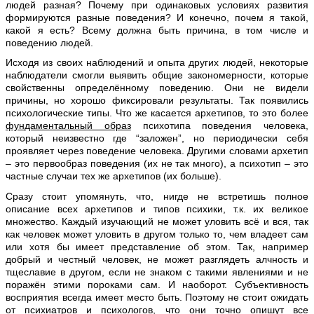
людей разная? Почему при одинаковых условиях развития
формируются разные поведения? И конечно, почем я такой,
какой я есть? Всему должна быть причина, в том числе и
поведению людей.
Исходя из своих наблюдений и опыта других людей, некоторые
наблюдатели смогли выявить общие закономерности, которые
свойственны определённому поведению. Они не видели
причины, но хорошо фиксировали результаты. Так появились
психологические типы. Что же касается архетипов, то это более
фундаментальный образ
психотипа поведения человека,
который неизвестно где “заложен”, но периодически себя
проявляет через поведение человека. Другими словами архетип
– это первообраз поведения (их не так много), а психотип – это
частные случаи тех же архетипов (их больше).
Сразу стоит упомянуть, что, нигде не встретишь полное
описание всех архетипов и типов психики, т.к. их великое
множество. Каждый изучающий не может уловить всё и вся, так
как человек может уловить в другом только то, чем владеет сам
или хотя бы имеет представление об этом. Так, например
добрый и честный человек, не может разглядеть алчность и
тщеславие в другом, если не знаком с такими явлениями и не
поражён этими пороками сам. И наоборот. Субъективность
восприятия всегда имеет место быть. Поэтому не стоит ожидать
от психиатров и психологов, что они точно опишут все