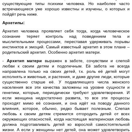
существующие типы психики человека. Но наиболее часто
встречающиеся уже хорошо известны и изучены, о которых и
пойдёт речь ниже.
Архетипы:
Архетип человека проявляет себя тогда, когда человеческое
сознание теряет контроль над поведением тела и
мыслительными процессами, переставая удерживать порывы
инстинктов и эмоций. Самый известный архетип в этом плане –
родительский архетип. Особенно архетип матери.
-
Архетип матери
выражен в заботе, сочувствии и слепой
любви к своим детям и подопечным. Её забота не всегда
направлена только на своих детей, т.к. роль её детей могут
исполнять и животные, и растения, и даже другие люди, которые
существенно старше её. У подавляющего числа женского
населения все эти качества заложены на уровне сущности и
генетики, которые, периодически требуют удовлетворения. И
если женщина недостаточно развита, то все эти процессы
проходят мимо её сознания, и она идёт на поводу данного
влияния, которое, обычно, редко бывает полезным. Слепая
любовь к своим детям стремится отгородить детей от всех
окружающих опасностей, когда настоящая материнская любовь
должна подготавливать детей ко взрослой самостоятельной
жизни. А если у женщины нет детей, она может удовлетворить