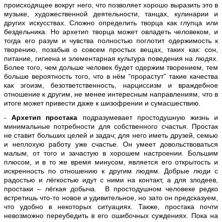
происходящее вокруг него, что позволяет хорошо выразить это в
музыке, художественной деятельности, танцах, кулинарии и
других искусствах. Сложно определить творца как глупца или
бездельника. Но архетип творца может овладеть человеком, и
тогда его разум и чувства полностью поглотит одержимость к
творению, позабыв о совсем простых вещах, таких как: сон,
питание, гигиена и элементарная культура поведения на людях.
Более того, чем дольше человек будет одержим творением, тем
больше вероятность того, что в нём “прорастут” такие качества
как эгоизм, безответственность, нарциссизм и враждебное
отношение к другим, не менее интересным направлениям, что в
итоге может привести даже к шизофрении и сумасшествию.
-
Архетип простака
подразумевает простодушную жизнь и
минимальные потребности для собственного счастья. Простак
не ставит больших целей и задач; для него иметь друзей, семью
и неплохую работу уже счастье. Он умеет довольствоваться
малым, от того и зачастую в хорошем настроении. Большим
плюсом, и в то же время минусом, является его открытость и
искренность по отношению к другим людям. Добрые люди с
радостью и лёгкостью идут с ними на контакт, а для злодеев,
простаки – лёгкая добыча. В простодушном человеке редко
встретишь что-то новое и удивительное, но зато он предсказуем,
что удобно в некоторых ситуациях. Также, простака почти
невозможно переубедить в его ошибочных суждениях. Пока на