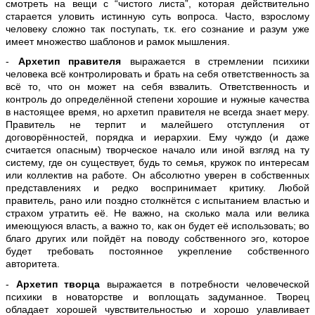
смотреть на вещи с “чистого листа”, которая действительно
старается уловить истинную суть вопроса. Часто, взрослому
человеку сложно так поступать, т.к. его сознание и разум уже
имеет множество шаблонов и рамок мышления.
-
Архетип правителя
выражается в стремлении психики
человека всё контролировать и брать на себя ответственность за
всё то, что он может на себя взвалить. Ответственность и
контроль до определённой степени хорошие и нужные качества
в настоящее время, но архетип правителя не всегда знает меру.
Правитель не терпит и малейшего отступления от
договорённостей, порядка и иерархии. Ему чуждо (и даже
считается опасным) творческое начало или иной взгляд на ту
систему, где он существует, будь то семья, кружок по интересам
или коллектив на работе. Он абсолютно уверен в собственных
представлениях и редко воспринимает критику. Любой
правитель, рано или поздно столкнётся с испытанием властью и
страхом утратить её. Не важно, на сколько мала или велика
имеющуюся власть, а важно то, как он будет её использовать; во
благо других или пойдёт на поводу собственного эго, которое
будет требовать постоянное укрепление собственного
авторитета.
-
Архетип творца
выражается в потребности человеческой
психики в новаторстве и воплощать задуманное. Творец
обладает хорошей чувствительностью и хорошо улавливает