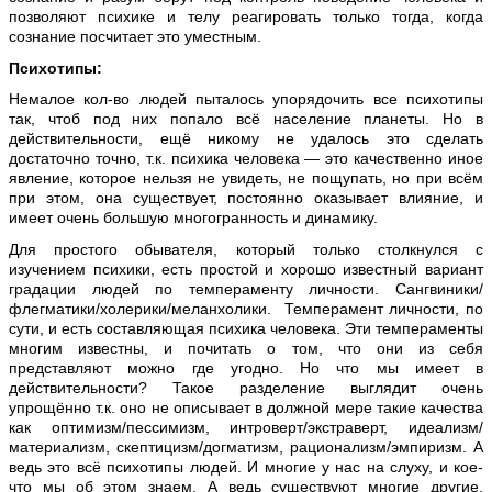
позволяют психике и телу реагировать только тогда, когда
сознание посчитает это уместным.
Психотипы:
Немалое кол-во людей пыталось упорядочить все психотипы
так, чтоб под них попало всё население планеты. Но в
действительности, ещё никому не удалось это сделать
достаточно точно, т.к. психика человека — это качественно иное
явление, которое нельзя не увидеть, не пощупать, но при всём
при этом, она существует, постоянно оказывает влияние, и
имеет очень большую многогранность и динамику.
Для простого обывателя, который только столкнулся с
изучением психики, есть простой и хорошо известный вариант
градации людей по темпераменту личности. Сангвиники/
флегматики/холерики/меланхолики. Темперамент личности, по
сути, и есть составляющая психика человека. Эти темпераменты
многим известны, и почитать о том, что они из себя
представляют можно где угодно. Но что мы имеет в
действительности? Такое разделение выглядит очень
упрощённо т.к. оно не описывает в должной мере такие качества
как оптимизм/пессимизм, интроверт/экстраверт, идеализм/
материализм, скептицизм/догматизм, рационализм/эмпиризм. А
ведь это всё психотипы людей. И многие у нас на слуху, и кое-
что мы об этом знаем. А ведь существуют многие другие,