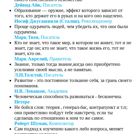
Дейвид Айк,
Писатель
Образование — оружие, эффект которого зависит от
того, кто держит его в руках и на кого оно нацелено.
Иосиф Джугашвили (Сталин),
Революционер
Проще одурачить людей, чем убедить их, что они были
одурачены.
Марк Твен,
Писатель
Кто не знает, что такое мир, в котором он живет, тот и не
знает, где он; кто не знает, что такое жизнь его, тот не
знает, кто он.
Марк Аврелий,
Правитель
Знание, только тогда знание,когда оно приобретено
усилиями своей мысли, а не памятью.
Л.Н.Толстой,
Писатель
Развитие - это постоянное толкание себя, за грань своего
понимания.
Н.В. Левашов,
Академик
Человеческая способность развиваться - бесконечна.
Нетеро
Не бойся слов: теория , генерал-бас, контрапункт и т.п;
они приветливо пойдут тебе навстречу, если ты
сделаешь по отношению к ним то же самое.
Роберт Шуман,
Композитор
Сам подход к изучению какого либо вопроса, меняет