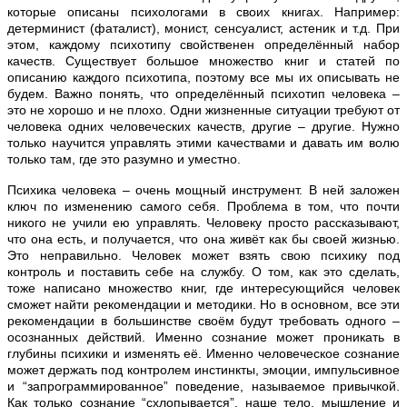
которые описаны психологами в своих книгах. Например:
детерминист (фаталист), монист, сенсуалист, астеник и т.д. При
этом, каждому психотипу свойственен определённый набор
качеств. Существует большое множество книг и статей по
описанию каждого психотипа, поэтому все мы их описывать не
будем. Важно понять, что определённый психотип человека –
это не хорошо и не плохо. Одни жизненные ситуации требуют от
человека одних человеческих качеств, другие – другие. Нужно
только научится управлять этими качествами и давать им волю
только там, где это разумно и уместно.
Психика человека – очень мощный инструмент. В ней заложен
ключ по изменению самого себя. Проблема в том, что почти
никого не учили ею управлять. Человеку просто рассказывают,
что она есть, и получается, что она живёт как бы своей жизнью.
Это неправильно. Человек может взять свою психику под
контроль и поставить себе на службу. О том, как это сделать,
тоже написано множество книг, где интересующийся человек
сможет найти рекомендации и методики. Но в основном, все эти
рекомендации в большинстве своём будут требовать одного –
осознанных действий. Именно сознание может проникать в
глубины психики и изменять её. Именно человеческое сознание
может держать под контролем инстинкты, эмоции, импульсивное
и “запрограммированное” поведение, называемое привычкой.
Как только сознание “схлопывается”, наше тело, мышление и