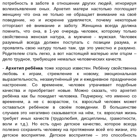
потребность в заботе в отношении других людей, игнорируя
волеизъявление оных. Архетип матери настолько поглощает
женщину что она не только не обращает внимание на своё
поведение, но и искренне удивляется, почему некоторые
отторгают её внимание и заботу. Женщина всегда должна
помнить, что она, в 1-ую очередь человек, которому только
свойственна женская натура, а мужчине - мужская. Человек
разумный всегда должен поступать с позиции разума, и
проявлять свою натуру только там, где это уместно и разумно.
Родителем стать легко, а вот настоящей матерью или отцом –
дело трудное, требующее немалых человеческих качеств.
-
Архетип ребёнка
тоже хорошо известен. Ребёнку свойственна
любовь к играм, стремление к новому, эмоциональная
выразительность, незамутнённый ум и ежедневное праздничное
настроение. Со временем, человек утрачивает подобные
качества и приобретает новые. Можно сказать, что архетип
ребёнка как бы покидает человека. Подчеркну, что именно со
временем, а не с возрастом, т.к. взрослый человек может
оставаться ребёнком в своём поведении. В большинстве
случаев это негативно сказывается на нём, т.к. взрослая жизнь
требует иных качеств (трудолюбия, дисциплины, грамотности,
воли и т.д.). Но есть одно детское качество, которое всегда
полезно сохранить человеку на протяжении всей его жизни, это
детское восприятие. Детское восприятие – это способность