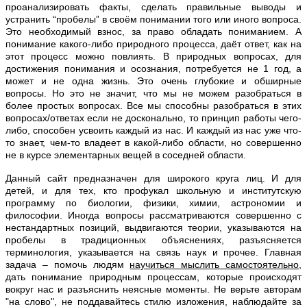
проанализировать факты, сделать правильные выводы и
устранить “пробелы” в своём понимании того или иного вопроса.
Это необходимый взнос, за право обладать пониманием. А
понимание какого-либо природного процесса, даёт ответ, как на
этот процесс можно повлиять. В природных вопросах, для
достижения понимания и осознания, потребуется не 1 год, а
может и не одна жизнь. Это очень глубокие и обширные
вопросы. Но это не значит, что мы не можем разобраться в
более простых вопросах. Все мы способны разобраться в этих
вопросах/ответах если не досконально, то принцип работы чего-
либо, способен усвоить каждый из нас. И каждый из нас уже что-
то знает, чем-то владеет в какой-либо области, но совершенно
не в курсе элементарных вещей в соседней области.
Данный сайт предназначен для широкого круга лиц. И для
детей, и для тех, кто профукал школьную и институтскую
программу по биологии, физики, химии, астрономии и
философии. Иногда вопросы рассматриваются совершенно с
нестандартных позиций, выдвигаются теории, указываются на
пробелы в традиционных объяснениях, разъясняется
терминология, указывается на связь наук и прочее. Главная
задача – помочь людям
научиться мыслить самостоятельно
,
дать понимание природным процессам, которые происходят
вокруг нас и разъяснить неясные моменты. Не верьте авторам
"на слово", не поддавайтесь стилю изложения, наблюдайте за