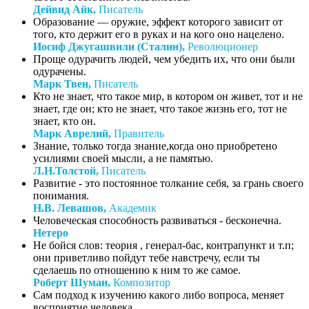
Дейвид Айк,
Писатель
Образование — оружие, эффект которого зависит от
того, кто держит его в руках и на кого оно нацелено.
Иосиф Джугашвили (Сталин),
Революционер
Проще одурачить людей, чем убедить их, что они были
одурачены.
Марк Твен,
Писатель
Кто не знает, что такое мир, в котором он живет, тот и не
знает, где он; кто не знает, что такое жизнь его, тот не
знает, кто он.
Марк Аврелий,
Правитель
Знание, только тогда знание,когда оно приобретено
усилиями своей мысли, а не памятью.
Л.Н.Толстой,
Писатель
Развитие - это постоянное толкание себя, за грань своего
понимания.
Н.В. Левашов,
Академик
Человеческая способность развиваться - бесконечна.
Нетеро
Не бойся слов: теория , генерал-бас, контрапункт и т.п;
они приветливо пойдут тебе навстречу, если ты
сделаешь по отношению к ним то же самое.
Роберт Шуман,
Композитор
Сам подход к изучению какого либо вопроса, меняет
восприятие человека.