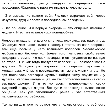
себя ограничивает, дисциплинирует и определяет своё
поведение. Жизненные идеи тут играют ключевую роль.
- Это выражение самого себя. Человек выражает себя через
искусства, труд и просто в повседневном поведении.
- Это общение. И в первую очередь — это общение именно с
людьми. И вот тут остановимся поподробнее.
Человек нуждается в других мнениях, позициях, взглядах и т. д.
Зачастую, чем чаще человек находит ответы на свои вопросы,
тем ещё больше у него возникает вопросов. Человеческое
любопытство бесконечно. Более того, человеку свойственно
подвергать сомнению свои позиции, и он нуждается во взгляде
со стороны. И как тогда поступает человек? Он разговаривает с
другими. Молодые разговаривают со старыми, мужчины с
женщинами, учёные с верующими, умные с глупыми и т. д. Не
зря появилась поговорка «умный найдёт, чему поучиться и у
дурака». Человек иногда ищет, как бы противопоставления своих
взглядов другим. И в то же время, подтверждения своих
суждений в других людях. Вот тут и происходит человеческое
общение. Как уже упоминалось ранее - это естественная
человеческая потребность.
Так же ни для кого не секрет, что у человека есть потребность