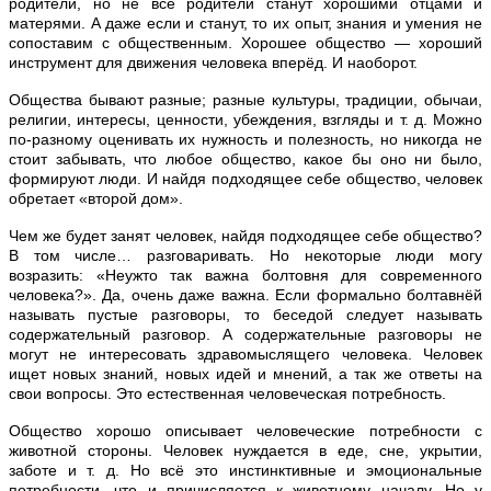
родители, но не все родители станут хорошими отцами и
матерями. А даже если и станут, то их опыт, знания и умения не
сопоставим с общественным. Хорошее общество — хороший
инструмент для движения человека вперёд. И наоборот.
Общества бывают разные; разные культуры, традиции, обычаи,
религии, интересы, ценности, убеждения, взгляды и т. д. Можно
по-разному оценивать их нужность и полезность, но никогда не
стоит забывать, что любое общество, какое бы оно ни было,
формируют люди. И найдя подходящее себе общество, человек
обретает «второй дом».
Чем же будет занят человек, найдя подходящее себе общество?
В том числе… разговаривать. Но некоторые люди могу
возразить: «Неужто так важна болтовня для современного
человека?». Да, очень даже важна. Если формально болтавнёй
называть пустые разговоры, то беседой следует называть
содержательный разговор. А содержательные разговоры не
могут не интересовать здравомыслящего человека. Человек
ищет новых знаний, новых идей и мнений, а так же ответы на
свои вопросы. Это естественная человеческая потребность.
Общество хорошо описывает человеческие потребности с
животной стороны. Человек нуждается в еде, сне, укрытии,
заботе и т. д. Но всё это инстинктивные и эмоциональные
потребности, что и причисляется к животному началу. Но у