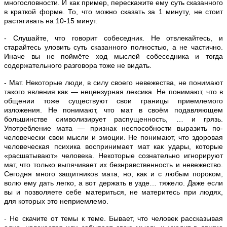
многословности. И как пример, перескажите ему суть сказанного
в краткой форме. То, что можно сказать за 1 минуту, не стоит
растягивать на 10-15 минут.
- Слушайте, что говорит собеседник. Не отвлекайтесь, и
старайтесь уловить суть сказанного полностью, а не частично.
Иначе вы не поймёте ход мыслей собеседника и тогда
содержательного разговора тоже не видать.
- Мат. Некоторые люди, в силу своего невежества, не понимают
такого явления как — нецензурная лексика. Не понимают, что в
общении тоже существуют свои границы приемлемого
изложения. Не понимают, что мат в своём подавляющем
большинстве символизирует распущенность, … и грязь.
Употребление мата — признак неспособности выразить по-
человечески свои мысли и эмоции. Не понимают, что здоровая
человеческая психика воспринимает мат как удары, которые
«расшатывают» человека. Некоторые сознательно игнорируют
мат, что только выпячивает их безнравственность и невежество.
Сегодня много защитников мата, но, как и с любым пороком,
волю ему дать легко, а вот держать в узде… тяжело. Даже если
вы и позволяете себе материться, не материтесь при людях,
для которых это неприемлемо.
- Не скачите от темы к теме. Бывает, что человек рассказывая