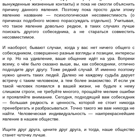
вынужденные жизненные контакты) и пока не смогли объяснить
причину данного явления. Поэтому пока просто дали этому
явлению название — психологическая несовместимость (о
причинах подобного можно порассуждать отдельно). Учитывая,
что такое явление довольно редкое, в таких случаях лучше
поискать другого собеседника, а не стараться совместить
несовместимое.
И наоборот, бывают случаи, когда у вас нет ничего общего с
собеседником, совершенно разные взгляды и позиции, интересы
и пр. Но на удивление, ваше общение идёт на ура. Вопреки
всему, о чём было сказано выше, вы, как собеседники, отлично
подходите друг другу. Тоже редкий случай. И именно поэтому
нужно ценить таких людей. Далеко не каждому судьба дарует
встречу с таким человеком, а тем более знакомство. И если уж
такой человек появился в вашей жизни, не будьте к нему
слишком строги, не требуйте многого, прощайте мелкие ошибки
и проявляйте внимание. Сегодня, подходящий вам собеседник
— большая редкость и ценность, которой не стоит никогда
пренебрегать и разбрасываться. Точно такого же вам никогда не
найти. Человеческая индивидуальность — наипрекраснейшие
явление в нашем обществе.
Ищите друг друга, цените друг друга, и тогда, наше общество
станет чуточку лучше.