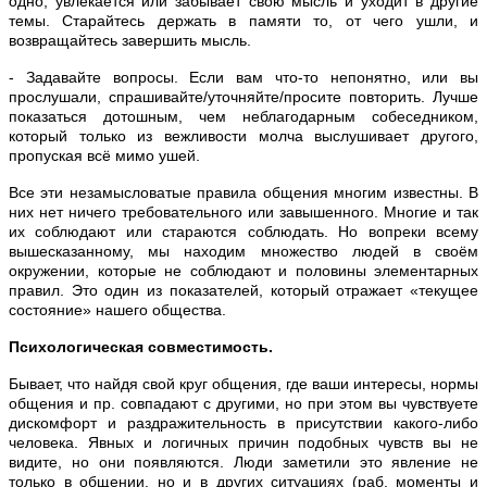
одно, увлекается или забывает свою мысль и уходит в другие
темы. Старайтесь держать в памяти то, от чего ушли, и
возвращайтесь завершить мысль.
- Задавайте вопросы. Если вам что-то непонятно, или вы
прослушали, спрашивайте/уточняйте/просите повторить. Лучше
показаться дотошным, чем неблагодарным собеседником,
который только из вежливости молча выслушивает другого,
пропуская всё мимо ушей.
Все эти незамысловатые правила общения многим известны. В
них нет ничего требовательного или завышенного. Многие и так
их соблюдают или стараются соблюдать. Но вопреки всему
вышесказанному, мы находим множество людей в своём
окружении, которые не соблюдают и половины элементарных
правил. Это один из показателей, который отражает «текущее
состояние» нашего общества.
Психологическая совместимость.
Бывает, что найдя свой круг общения, где ваши интересы, нормы
общения и пр. совпадают с другими, но при этом вы чувствуете
дискомфорт и раздражительность в присутствии какого-либо
человека. Явных и логичных причин подобных чувств вы не
видите, но они появляются. Люди заметили это явление не
только в общении, но и в других ситуациях (раб. моменты и