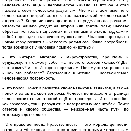
человека есть ещё и человеческое начало, за что он и стал
называть себя человеком разумным. Что мы знаем именно о
человеческих потребностях с так называемой «человеческой
стороны»? Когда человек достигает определённого развития,
животное начало уходит на второй или третий план; человек
обретает контроль над своими инстинктами и власть над самим
собой переходит человеческому сознанию. Человек переходит в
новую фазу развития - человека разумного. Какие потребности
тогда возникают у человека помимо животных?
- Это интерес. Интерес к мироустройству, прошлому и
будущему, и к самому себе. На что же способен человек? Для
чего я живу? и т. д. Интерес к причинам. Почему это устроено так
и как это работает? Стремление к истине — неотъемлемая
человеческая потребность.
- Это поиск. Поиск и развитие своих навыков и талантов, а так же
поиск ответов на свои вопросы. Человек понимает, что границы
человеческих возможностей ещё не проведены. И он способен
как создавать, так и разрушать в невероятных масштабах. Поиск
ответов и своего общества — неизбежная часть пути, по
которому идёт человек.
- Это нравственность. Нравственность — это мораль, ценности,
взгляды и убеждения, в соответствии с которыми человек сам