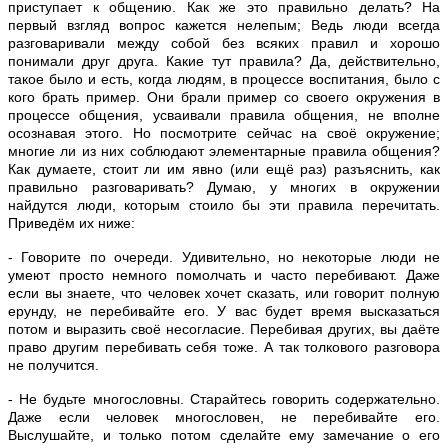
приступает к общению. Как же это правильно делать? На
первый взгляд вопрос кажется нелепым; Ведь люди всегда
разговаривали между собой без всяких правил и хорошо
понимали друг друга. Какие тут правила? Да, действительно,
такое было и есть, когда людям, в процессе воспитания, было с
кого брать пример. Они брали пример со своего окружения в
процессе общения, усваивали правила общения, не вполне
осознавая этого. Но посмотрите сейчас на своё окружение;
многие ли из них соблюдают элементарные правила общения?
Как думаете, стоит ли им явно (или ещё раз) разъяснить, как
правильно разговаривать? Думаю, у многих в окружении
найдутся люди, которым стоило бы эти правила перечитать.
Приведём их ниже:
- Говорите по очереди. Удивительно, но некоторые люди не
умеют просто немного помолчать и часто перебивают. Даже
если вы знаете, что человек хочет сказать, или говорит полную
ерунду, не перебивайте его. У вас будет время высказаться
потом и выразить своё несогласие. Перебивая других, вы даёте
право другим перебивать себя тоже. А так толкового разговора
не получится.
- Не будьте многословны. Старайтесь говорить содержательно.
Даже если человек многословен, не перебивайте его.
Выслушайте, и только потом сделайте ему замечание о его