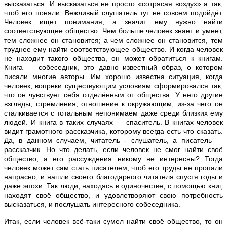
высказаться. И высказаться не просто «сотрясая воздух» а так,
чтоб его поняли. Вежливый слушатель тут не совсем подойдёт.
Человек ищет понимания, а значит ему нужно найти
соответствующее общество. Чем больше человек знает и умеет,
тем сложнее он становится; а чем сложнее он становится, тем
труднее ему найти соответствующее общество. И когда человек
не находит такого общества, он может обратиться к книгам.
Книга — собеседник, это давно известный образ, о котором
писали многие авторы. Им хорошо известна ситуация, когда
человек, вопреки существующим условиям сформировался так,
что он чувствует себя отделённым от общества. У него другие
взгляды, стремления, отношение к окружающим, из-за чего он
сталкивается с тотальным непонимаем даже среди близких ему
людей. И книга в таких случаях — спаситель. В книгах человек
видит грамотного рассказчика, которому всегда есть что сказать.
Да, в данном случаем, читатель - слушатель, а писатель —
рассказчик. Но что делать, если человек не смог найти своё
общество, а его рассуждения никому не интересны? Тогда
человек может сам стать писателем, чтоб его труды не пропали
напрасно, и нашли своего благодарного читателя спустя годы и
даже эпохи. Так люди, находясь в одиночестве, с помощью книг,
находят своё общество, и удовлетворяют свою потребность
высказаться, и послушать интересного собеседника.
Итак, если человек всё-таки сумел найти своё общество, то он