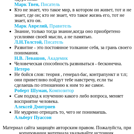
Марк Твен,
Писатель
Кто не знает, что такое мир, в котором он живет, тот и не
знает, где он; кто не знает, что такое жизнь его, тот не
знает, кто он.
Марк Аврелий,
Правитель
Знание, только тогда знание,когда оно приобретено
усилиями своей мысли, а не памятью.
Л.Н.Толстой,
Писатель
Развитие - это постоянное толкание себя, за грань своего
понимания.
Н.В. Левашов,
Академик
Человеческая способность развиваться - бесконечна.
Нетеро
Не бойся слов: теория , генерал-бас, контрапункт и т.п;
они приветливо пойдут тебе навстречу, если ты
сделаешь по отношению к ним то же самое.
Роберт Шуман,
Композитор
Сам подход к изучению какого либо вопроса, меняет
восприятие человека.
Алексей Дмитриев
Не мудрено отрицать то, чего не понимаешь.
Альберт Пуассон
Материал сайта защищён авторским правом. Пожалуйста, при
копировании материала указывайте источник.