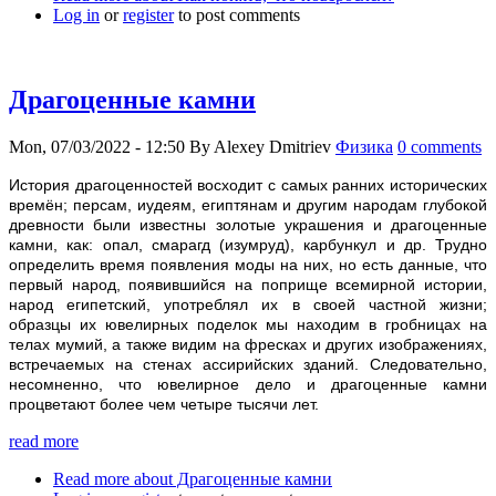
Log in
or
register
to post comments
Драгоценные камни
Mon, 07/03/2022 - 12:50
By
Alexey Dmitriev
Физика
0 comments
История драгоценностей восходит с самых ранних исторических
времён; персам, иудеям, египтянам и другим народам глубокой
древности были известны золотые украшения и драгоценные
камни, как: опал, смарагд (изумруд), карбункул и др. Трудно
определить время появления моды на них, но есть данные, что
первый народ, появившийся на поприще всемирной истории,
народ египетский, употреблял их в своей частной жизни;
образцы их ювелирных поделок мы находим в гробницах на
телах мумий, а также видим на фресках и других изображениях,
встречаемых на стенах ассирийских зданий. Следовательно,
несомненно, что ювелирное дело и драгоценные камни
процветают более чем четыре тысячи лет.
read more
Read more
about Драгоценные камни