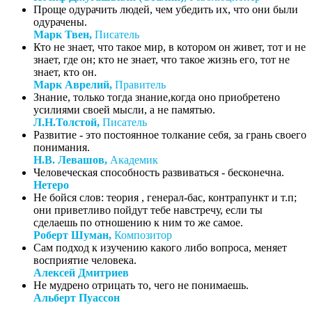
Проще одурачить людей, чем убедить их, что они были
одурачены.
Марк Твен,
Писатель
Кто не знает, что такое мир, в котором он живет, тот и не
знает, где он; кто не знает, что такое жизнь его, тот не
знает, кто он.
Марк Аврелий,
Правитель
Знание, только тогда знание,когда оно приобретено
усилиями своей мысли, а не памятью.
Л.Н.Толстой,
Писатель
Развитие - это постоянное толкание себя, за грань своего
понимания.
Н.В. Левашов,
Академик
Человеческая способность развиваться - бесконечна.
Нетеро
Не бойся слов: теория , генерал-бас, контрапункт и т.п;
они приветливо пойдут тебе навстречу, если ты
сделаешь по отношению к ним то же самое.
Роберт Шуман,
Композитор
Сам подход к изучению какого либо вопроса, меняет
восприятие человека.
Алексей Дмитриев
Не мудрено отрицать то, чего не понимаешь.
Альберт Пуассон