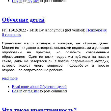
Log in
or
register
to post comments
Обучение детей
Fri, 11/02/2022 - 14:18
By
Anonymous (not verified)
Психология
0 comments
Существует много взглядов и методов, как обучать детей.
Многие из них давно выведены опытными педагогами и успешно
опробованы на практике, но позабыты современным
образованием. Один из таких трудов мы публикум на нашем
сайте, дабы не затерялся он в потоке современных методик,
которые имеют много вопросов, недоработок и просто
откровенное сопротивление ребёнка.
read more
Read more
about Обучение детей
Log in
or
register
to post comments
Что такое нравственность?