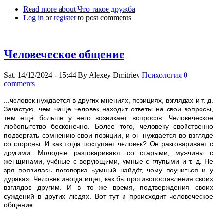
Read more
about Что такое дружба
Log in
or
register
to post comments
Человеческое общение
Sat, 14/12/2024 - 15:44
By
Alexey Dmitriev
Психология
0
comments
...человек нуждается в других мнениях, позициях, взглядах и т. д.
Зачастую, чем чаще человек находит ответы на свои вопросы,
тем ещё больше у него возникает вопросов. Человеческое
любопытство бесконечно. Более того, человеку свойственно
подвергать сомнению свои позиции, и он нуждается во взгляде
со стороны. И как тогда поступает человек? Он разговаривает с
другими. Молодые разговаривают со старыми, мужчины с
женщинами, учёные с верующими, умные с глупыми и т. д. Не
зря появилась поговорка «умный найдёт, чему поучиться и у
дурака». Человек иногда ищет, как бы противопоставления своих
взглядов другим. И в то же время, подтверждения своих
суждений в других людях. Вот тут и происходит человеческое
общение...