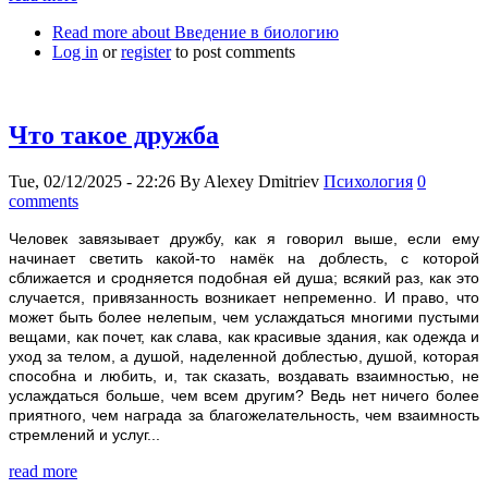
Read more
about Введение в биологию
Log in
or
register
to post comments
Что такое дружба
Tue, 02/12/2025 - 22:26
By
Alexey Dmitriev
Психология
0
comments
Человек завязывает дружбу, как я говорил выше, если ему
начинает светить какой-то намёк на доблесть, с которой
сближается и сродняется подобная ей душа; всякий раз, как это
случается, привязанность возникает непременно. И право, что
может быть более нелепым, чем услаждаться многими пустыми
вещами, как почет, как слава, как красивые здания, как одежда и
уход за телом, а душой, наделенной доблестью, душой, которая
способна и любить, и, так сказать, воздавать взаимностью, не
услаждаться больше, чем всем другим? Ведь нет ничего более
приятного, чем награда за благожелательность, чем взаимность
стремлений и услуг...
read more