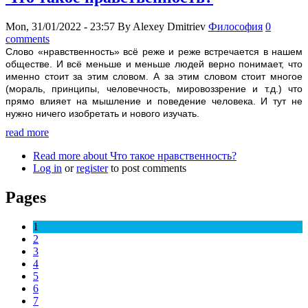
Mon, 31/01/2022 - 23:57
By
Alexey Dmitriev
Философия
0
comments
Слoвo «нравственность» всё реже и реже встречается в нашем
обществе. И всё меньше и меньше людей верно понимает, что
именно стоит за этим словом. А за этим словом стоит многое
(мораль, принципы, человечность, мировоззрение и т.д.) что
прямо влияет на мышление и поведение человека. И тут не
нужно ничего изобретать и нового изучать.
read more
Read more
about Что такое нравственность?
Log in
or
register
to post comments
Pages
1
2
3
4
5
6
7