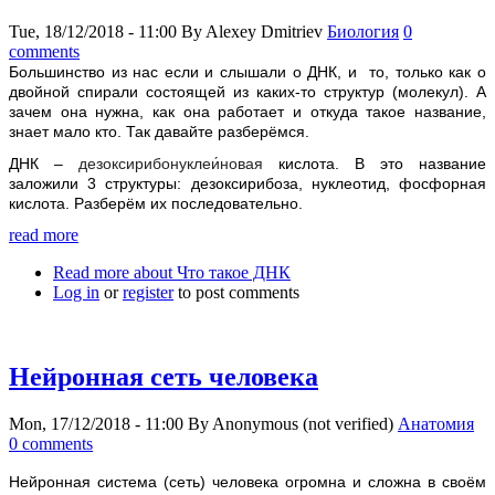
Tue, 18/12/2018 - 11:00
By
Alexey Dmitriev
Биология
0
comments
Большинство из нас если и слышали о ДНК, и то, только как о
двойной спирали состоящей из каких-то структур (молекул). А
зачем она нужна, как она работает и откуда такое название,
знает мало кто. Так давайте разберёмся.
ДНК –
дезоксирибонуклеи́новая
кислота. В это название
заложили 3 структуры: дезоксирибоза, нуклеотид, фосфорная
кислота. Разберём их последовательно.
read more
Read more
about Что такое ДНК
Log in
or
register
to post comments
Нейронная сеть человека
Mon, 17/12/2018 - 11:00
By
Anonymous (not verified)
Анатомия
0 comments
Нейронная система (сеть) человека огромна и сложна в своём