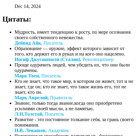
Dec 14, 2024
Цитаты:
Мудрость, имеет тенденцию к росту, по мере осознания
своего собственного невежества.
Дейвид Айк,
Писатель
Образование — оружие, эффект которого зависит от
того, кто держит его в руках и на кого оно нацелено.
Иосиф Джугашвили (Сталин),
Революционер
Проще одурачить людей, чем убедить их, что они были
одурачены.
Марк Твен,
Писатель
Кто не знает, что такое мир, в котором он живет, тот и не
знает, где он; кто не знает, что такое жизнь его, тот не
знает, кто он.
Марк Аврелий,
Правитель
Знание, только тогда знание,когда оно приобретено
усилиями своей мысли, а не памятью.
Л.Н.Толстой,
Писатель
Развитие - это постоянное толкание себя, за грань своего
понимания.
Н.В. Левашов,
Академик
Человеческая способность развиваться - бесконечна.