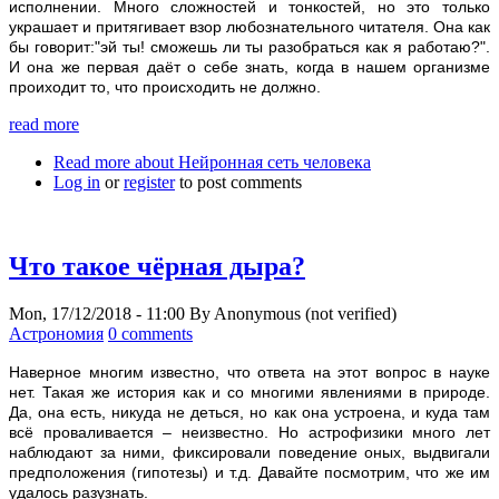
исполнении. Много сложностей и тонкостей, но это только
украшает и притягивает взор любознательного читателя. Она как
бы говорит:"эй ты! сможешь ли ты разобраться как я работаю?".
И она же первая даёт о себе знать, когда в нашем организме
проиходит то, что происходить не должно.
read more
Read more
about Нейронная сеть человека
Log in
or
register
to post comments
Что такое чёрная дыра?
Mon, 17/12/2018 - 11:00
By
Anonymous (not verified)
Астрономия
0 comments
Наверное многим известно, что ответа на этот вопрос в науке
нет. Такая же история как и со многими явлениями в природе.
Да, она есть, никуда не деться, но как она устроена, и куда там
всё проваливается – неизвестно. Но астрофизики много лет
наблюдают за ними, фиксировали поведение оных, выдвигали
предположения (гипотезы) и т.д. Давайте посмотрим, что же им
удалось разузнать.