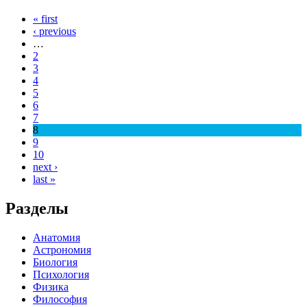
« first
‹ previous
…
2
3
4
5
6
7
8
9
10
next ›
last »
Разделы
Анатомия
Астрономия
Биология
Психология
Физика
Философия