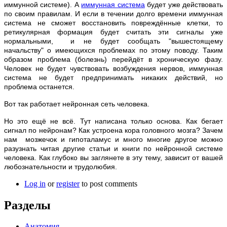
иммунной системе). А
иммунная система
будет уже действовать
по своим правилам. И если в течении долго времени иммунная
система не сможет восстановить повреждённые клетки, то
ретикулярная формация будет считать эти сигналы уже
нормальными, и не будет сообщать "вышестоящему
начальству" о имеющихся проблемах по этому поводу. Таким
образом проблема (болезнь) перейдёт в хроническую фазу.
Человек не будет чувствовать возбуждения нервов, иммунная
система не будет предпринимать никаких действий, но
проблема останется.
Вот так работает нейронная сеть человека.
Но это ещё не всё. Тут написана только основа. Как бегает
сигнал по нейронам? Как устроена кора головного мозга? Зачем
нам мозжечок и гипоталамус и много многие другое можно
разузнать читая другие статьи и книги по нейронной системе
человека. Как глубоко вы заглянете в эту тему, зависит от вашей
любознательности и трудолюбия.
Log in
or
register
to post comments
Разделы
Анатомия