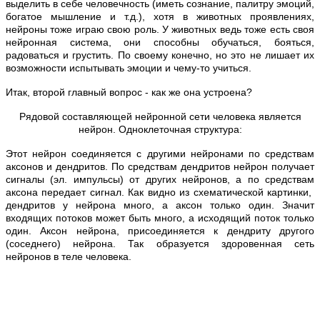
выделить в себе человечность (иметь сознание, палитру эмоций,
богатое мышление и т.д.), хотя в животных проявлениях,
нейроны тоже играю свою роль. У животных ведь тоже есть своя
нейронная система, они способны обучаться, бояться,
радоваться и грустить. По своему конечно, но это не лишает их
возможности испытывать эмоции и чему-то учиться.
Итак, второй главный вопрос - как же она устроена?
Рядовой составляющей нейронной сети человека является
нейрон. Одноклеточная структура:
Этот нейрон соединяется с другими нейронами по средствам
аксонов и дендритов. По средствам дендритов нейрон получает
сигналы (эл. импульсы) от других нейронов, а по средствам
аксона передает сигнал. Как видно из схематической картинки,
дендритов у нейрона много, а аксон только один. Значит
входящих потоков может быть много, а исходящий поток только
один. Аксон нейрона, присоединяется к дендриту другого
(соседнего) нейрона. Так образуется здоровенная сеть
нейронов в теле человека.