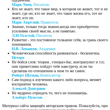
одурачены.
Марк Твен,
Писатель
Кто не знает, что такое мир, в котором он живет, тот и не
знает, где он; кто не знает, что такое жизнь его, тот не
знает, кто он.
Марк Аврелий,
Правитель
Знание, только тогда знание,когда оно приобретено
усилиями своей мысли, а не памятью.
Л.Н.Толстой,
Писатель
Развитие - это постоянное толкание себя, за грань своего
понимания.
Н.В. Левашов,
Академик
Человеческая способность развиваться - бесконечна.
Нетеро
Не бойся слов: теория , генерал-бас, контрапункт и т.п;
они приветливо пойдут тебе навстречу, если ты
сделаешь по отношению к ним то же самое.
Роберт Шуман,
Композитор
Сам подход к изучению какого либо вопроса, меняет
восприятие человека.
Алексей Дмитриев
Не мудрено отрицать то, чего не понимаешь.
Альберт Пуассон
Материал сайта защищён авторским правом. Пожалуйста, при