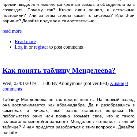
предки, выделяли именно конкретные звёзды и объединяли их в
созвездия. Почему так? Кто-то один решил, а остальные
повторили? Или за этим стояла какая то система? Или 3-ий
вариант? Давайте подумаем самостоятельно...
read more
Read more
about Небесные созвездия
Log in
or
register
to post comments
Как понять таблицу Менделеева?
Wed, 02/01/2019 - 11:00
By
Anonymous (not verified)
Химия
0
comments
Таблицу Менделеева не так просто понять. На первый взгляд
она воспринимается как абра-кадабра. Да и разобравшись в
символах и числах, всё равно остаются вопросы. Но
любопытство рано или поздно возьмёт своё, что ж такого
великого/полезного/гениального Менделеев сотворил в одной
таблице? И нам придётся разобраться с этим вопросом. Давайте
начнём.