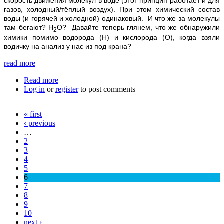
скорость движения молекул в воде (этот принцип работает и для
газов, холодный/тёплый воздух). При этом химический состав
воды (и горячей и холодной) одинаковый. И что же за молекулы
там бегают?
Н
О?
Давайте теперь глянем, что же обнаружили
2
химики помимо водорода (
H
) и кислорода (
O
), когда взяли
водичку на анализ у нас из под крана?
read more
Read more
about Что такое вода?
Log in
or
register
to post comments
« first
Pages
‹ previous
…
2
3
4
5
6
7
8
9
10
next ›