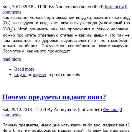
Sun, 30/12/2018 - 11:00
By
Anonymous (not verified)
Биология
0
comments
Как известно, человек при вдыхании воздуха, изымает кислород
(
О
) из воздуха, и выдыхает двуокись углерода (углекислый газ
2
(
СО
)). Чтоб понимать, как это происходит в лёгких человека,
2
можно прочитать отдельную статью – как мы дышим. Но так же
нам известно, что деревья осуществляют тот же газообмен,
только наоборот. Получается своеобразная взаимовыручка.
Посмотрим, как же это происходит.
read more
Read more
about Как дерево очищает воздух?
Log in
or
register
to post comments
Почему предметы падают вниз?
Sat, 29/12/2018 - 11:00
By
Anonymous (not verified)
Физика
0
comments
Почему предметы, имеющие хоть какой либо вес, падают вниз?
Чего б мы не подбросили, падает вниз? Почему бы нам взять