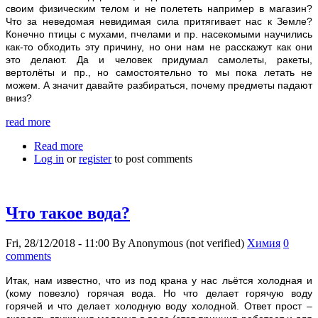
своим физическим телом и не полететь например в магазин?
Что за неведомая невидимая сила притягивает нас к Земле?
Конечно птицы с мухами, пчелами и пр. насекомыми научились
как-то обходить эту причину, но они нам не расскажут как они
это делают. Да и человек придумал самолеты, ракеты,
вертолёты и пр., но самостоятельно то мы пока летать не
можем. А значит давайте разбираться, почему предметы падают
вниз?
read more
Read more
about Почему предметы падают вниз?
Log in
or
register
to post comments
Что такое вода?
Fri, 28/12/2018 - 11:00
By
Anonymous (not verified)
Химия
0
comments
Итак, нам известно, что из под крана у нас льётся холодная и
(кому повезло) горячая вода. Но что делает горячую воду
горячей и что делает холодную воду холодной. Ответ прост –