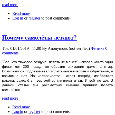
read more
Read more
about Как понять таблицу Менделеева?
Log in
or
register
to post comments
Почему самолёты летают?
Tue, 01/01/2019 - 11:00
By
Anonymous (not verified)
Физика
0
comments
"Всё, что тяжелее воздуха, летать не может" - сказал как-то один
физик лет 200 назад, не обратив внимания даже на птиц.
Возможно он подразумевал только человеческие изобретения, а
возможно нет. Но человечество шагает вперёд, изобретает
ракеты, самолёты, вертолёты, спутники и т.д. И всё летает. В
данной статье мы рассмотрим именно принцип полёта
самолётов.
read more
Read more
about Почему самолёты летают?
Log in
or
register
to post comments