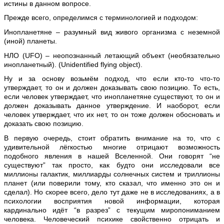
истины в данном вопросе.
Прежде всего, определимся с терминологией и подходом:
Инопланетяне – разумный вид живого организма с неземной
(иной) планеты.
НЛО (UFO) – неопознанный летающий объект (необязательно
инопланетный).
(Unidentified flying object).
Ну и за основу возьмём подход, что если кто-то что-то
утверждает, то он и должен доказывать свою позицию. То есть,
если человек утверждает, что инопланетяне существуют, то он и
должен доказывать данное утверждение. И наоборот, если
человек утверждает, что их нет, то он тоже должен обосновать и
доказать свою позицию.
В первую очередь, стоит обратить внимание на то, что с
удивительной лёгкостью многие отрицают возможность
подобного явления в нашей Вселенной. Они говорят “не
существуют” так просто, как будто они исследовали все
миллионы галактик, миллиарды солнечных систем и триллионы
планет (или поверили тому, кто сказал, что именно это он и
сделал). Но скорее всего, дело тут даже не в исследованиях, а в
психологии восприятия новой информации, которая
кардинально идёт “в разрез” с текущим миропониманием
человека. Человеческий психике свойственно отрицать и