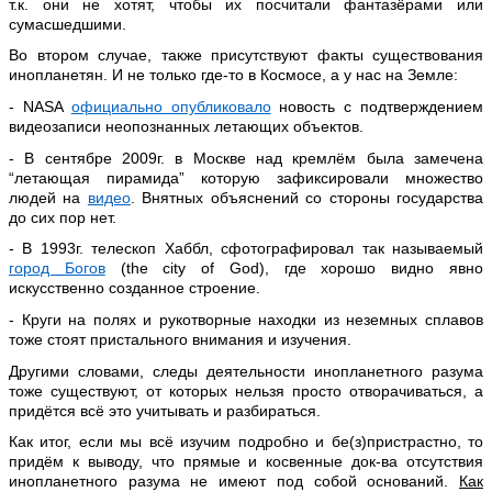
т.к. они не хотят, чтобы их посчитали фантазёрами или
сумасшедшими.
Во втором случае, также присутствуют факты существования
инопланетян. И не только где-то в Космосе, а у нас на Земле:
- NASA
официально опубликовало
новость с подтверждением
видеозаписи неопознанных летающих объектов.
- В сентябре 2009г. в Москве над кремлём была замечена
“летающая пирамида” которую зафиксировали множество
людей на
видео
. Внятных объяснений со стороны государства
до сих пор нет.
- В 1993г. телескоп Хаббл, сфотографировал так называемый
город Богов
(the city of God), где хорошо видно явно
искусственно созданное строение.
- Круги на полях и рукотворные находки из неземных сплавов
тоже стоят пристального внимания и изучения.
Другими словами, следы деятельности инопланетного разума
тоже существуют, от которых нельзя просто отворачиваться, а
придётся всё это учитывать и разбираться.
Как итог, если мы всё изучим подробно и бе(з)пристрастно, то
придём к выводу, что прямые и косвенные док-ва отсутствия
инопланетного разума не имеют под собой оснований.
Как