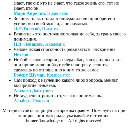
знает, где он; кто не знает, что такое жизнь его, тот не
знает, кто он.
Марк Аврелий,
Правитель
Знание, только тогда знание,когда оно приобретено
усилиями своей мысли, а не памятью.
Л.Н.Толстой,
Писатель
Развитие - это постоянное толкание себя, за грань своего
понимания.
Н.В. Левашов,
Академик
Человеческая способность развиваться - бесконечна.
Нетеро
Не бойся слов: теория , генерал-бас, контрапункт и т.п;
они приветливо пойдут тебе навстречу, если ты
сделаешь по отношению к ним то же самое.
Роберт Шуман,
Композитор
Сам подход к изучению какого либо вопроса, меняет
восприятие человека.
Алексей Дмитриев
Не мудрено отрицать то, чего не понимаешь.
Альберт Пуассон
Материал сайта защищён авторским правом. Пожалуйста, при
копировании материала указывайте источник.
homeofknowledge.ru. All rights reserved.