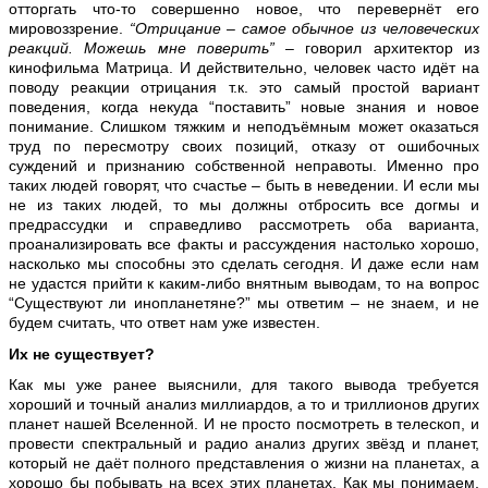
отторгать что-то совершенно новое, что перевернёт его
мировоззрение.
“Отрицание – самое обычное из человеческих
реакций. Можешь мне поверить”
– говорил архитектор из
кинофильма Матрица. И действительно, человек часто идёт на
поводу реакции отрицания т.к. это самый простой вариант
поведения, когда некуда “поставить” новые знания и новое
понимание. Слишком тяжким и неподъёмным может оказаться
труд по пересмотру своих позиций, отказу от ошибочных
суждений и признанию собственной неправоты. Именно про
таких людей говорят, что счастье – быть в неведении. И если мы
не из таких людей, то мы должны отбросить все догмы и
предрассудки и справедливо рассмотреть оба варианта,
проанализировать все факты и рассуждения настолько хорошо,
насколько мы способны это сделать сегодня. И даже если нам
не удастся прийти к каким-либо внятным выводам, то на вопрос
“Существуют ли инопланетяне?” мы ответим – не знаем, и не
будем считать, что ответ нам уже известен.
Их не существует?
Как мы уже ранее выяснили, для такого вывода требуется
хороший и точный анализ миллиардов, а то и триллионов других
планет нашей Вселенной. И не просто посмотреть в телескоп, и
провести спектральный и радио анализ других звёзд и планет,
который не даёт полного представления о жизни на планетах, а
хорошо бы побывать на всех этих планетах. Как мы понимаем,