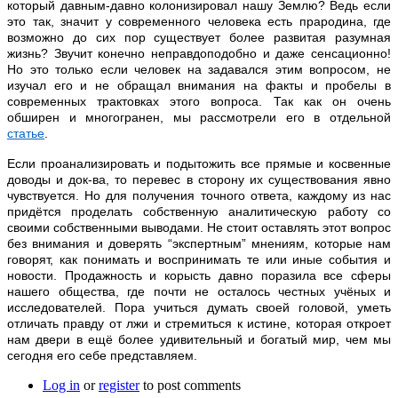
который давным-давно колонизировал нашу Землю? Ведь если
это так, значит у современного человека есть прародина, где
возможно до сих пор существует более развитая разумная
жизнь? Звучит конечно неправдоподобно и даже сенсационно!
Но это только если человек на задавался этим вопросом, не
изучал его и не обращал внимания на факты и пробелы в
современных трактовках этого вопроса. Так как он очень
обширен и многогранен, мы рассмотрели его в отдельной
статье
.
Если проанализировать и подытожить все прямые и косвенные
доводы и док-ва, то перевес в сторону их существования явно
чувствуется. Но для получения точного ответа, каждому из нас
придётся проделать собственную аналитическую работу со
своими собственными выводами. Не стоит оставлять этот вопрос
без внимания и доверять “экспертным” мнениям, которые нам
говорят, как понимать и воспринимать те или иные события и
новости. Продажность и корысть давно поразила все сферы
нашего общества, где почти не осталось честных учёных и
исследователей. Пора учиться думать своей головой, уметь
отличать правду от лжи и стремиться к истине, которая откроет
нам двери в ещё более удивительный и богатый мир, чем мы
сегодня его себе представляем.
Log in
or
register
to post comments