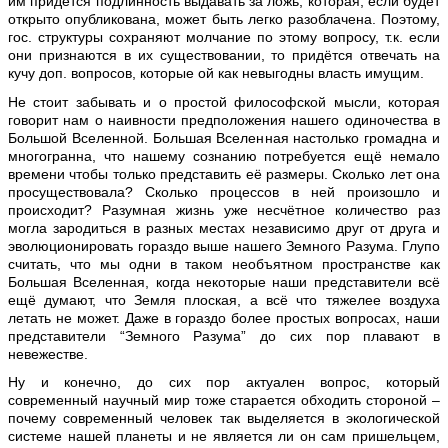
им придётся подлинность выдавать за ложь, которая, если будет
открыто опубликована, может быть легко разоблачена. Поэтому,
гос. структуры сохраняют молчание по этому вопросу, т.к. если
они признаются в их существовании, то придётся отвечать на
кучу доп. вопросов, которые ой как невыгодны власть имущим.
Не стоит забывать и о простой философской мысли, которая
говорит нам о наивности предположения нашего одиночества в
Большой Вселенной. Большая Вселенная настолько громадна и
многогранна, что нашему сознанию потребуется ещё немало
времени чтобы только представить её размеры. Сколько лет она
просуществовала? Сколько процессов в ней произошло и
происходит? Разумная жизнь уже несчётное количество раз
могла зародиться в разных местах независимо друг от друга и
эволюционировать гораздо выше нашего Земного Разума. Глупо
считать, что мы одни в таком необъятном пространстве как
Большая Вселенная, когда некоторые наши представители всё
ещё думают, что Земля плоская, а всё что тяжелее воздуха
летать не может. Даже в гораздо более простых вопросах, наши
представители “Земного Разума” до сих пор плавают в
невежестве.
Ну и конечно, до сих пор актуален вопрос, который
современный научный мир тоже старается обходить стороной –
почему современный человек так выделяется в экологической
системе нашей планеты и не является ли он сам пришельцем,