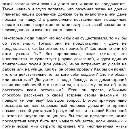
такой возможности пока ни у кого нет, и даже не предвидится.
Также, наивно и глупо полагать, что разумная жизнь на других
планетах нашей Вселенной должна быть аналогична или даже
похожа на нашу. Это равносильно поставленным лошадиным
шорам в наше восприятие; не стоит закрывать своё сознание от
неизведанного и качественного нового.
Некоторые люди пишут, что если бы они существовали, то мы бы
об этом знали. Только они не представляют и даже не
предполагают, как бы это могло произойти? Как именно они об
этом узнали бы? Вот представьте, люди считают, что
инопланетян не существует (научно доказано!), и вдруг один из
влиятельных людей (или учёных) мира встречает их у себя на
работе или на улице. Как бы он отреагировал? Как бы он понял,
что они действительно те, за кого себя выдают? Это не обман
или розыгрыш? Допустим, в ходе беседы или демонстраций
своих способностей это выяснится, но как ему потом об этом
рассказать всем остальным? Если он просто, обычным
способом расскажет о своей встрече своим знакомым, то
поверят ли они ему? Большой вопрос. В этом примере явно
показывается, как современный человек догматично принял
позицию своей уникальной разумной жизни в нашей Вселенной
и готов её неустанно защищать. Вы только представьте, какие
последствия могут быть для нашего общества, если научный и
политический мир открыто признает, что инопланетная жизнь