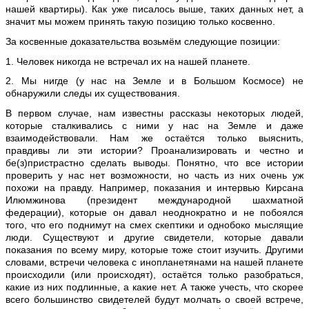
нашей квартиры). Как уже писалось выше, таких данных нет, а
значит мы можем принять такую позицию только косвенно.
За косвенные доказательства возьмём следующие позиции:
1. Человек никогда не встречал их на нашей планете.
2. Мы нигде (у нас на Земле и в Большом Космосе) не
обнаружили следы их существования.
В первом случае, нам известны рассказы некоторых людей,
которые сталкивались с ними у нас на Земле и даже
взаимодействовали. Нам же остаётся только выяснить,
правдивы ли эти истории? Проанализировать и честно и
бе(з)пристрастно сделать выводы. Понятно, что все истории
проверить у нас нет возможности, но часть из них очень уж
похожи на правду. Например, показания и интервью Кирсана
Илюмжинова (президент международной шахматной
федерации), которые он давал неоднократно и не побоялся
того, что его поднимут на смех скептики и однобоко мыслящие
люди. Существуют и другие свидетели, которые давали
показания по всему миру, которые тоже стоит изучить. Другими
словами, встречи человека с инопланетянами на нашей планете
происходили (или происходят), остаётся только разобраться,
какие из них подлинные, а какие нет. А также учесть, что скорее
всего большинство свидетелей будут молчать о своей встрече,