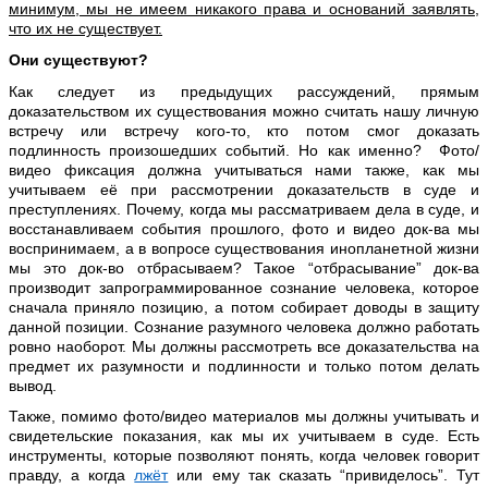
минимум, мы не имеем никакого права и оснований заявлять,
что их не существует.
Они существуют?
Как следует из предыдущих рассуждений, прямым
доказательством их существования можно считать нашу личную
встречу или встречу кого-то, кто потом смог доказать
подлинность произошедших событий. Но как именно? Фото/
видео фиксация должна учитываться нами также, как мы
учитываем её при рассмотрении доказательств в суде и
преступлениях. Почему, когда мы рассматриваем дела в суде, и
восстанавливаем события прошлого, фото и видео док-ва мы
воспринимаем, а в вопросе существования инопланетной жизни
мы это док-во отбрасываем? Такое “отбрасывание” док-ва
производит запрограммированное сознание человека, которое
сначала приняло позицию, а потом собирает доводы в защиту
данной позиции. Сознание разумного человека должно работать
ровно наоборот. Мы должны рассмотреть все доказательства на
предмет их разумности и подлинности и только потом делать
вывод.
Также, помимо фото/видео материалов мы должны учитывать и
свидетельские показания, как мы их учитываем в суде. Есть
инструменты, которые позволяют понять, когда человек говорит
правду, а когда
лжёт
или ему так сказать “привиделось”. Тут