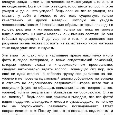
следует всегда помнить, что
человек не может увидеть того, чего
не существует
. Если он что-то увидел, то остаётся вопрос, что он
увидел и где он это увидел? Ведь если он что-то увидел, так
сказать, у себя в голове, то это тоже существует, только
качественно из другой материй, которую не увидеть
человеческим глазом. Человеческие образы, которые приходят в
голову, реальны и материальны, только мы пока не можем
внятно описать, из какой материи они именно состоят. Но они
(образы) существуют. И допущение о том, что инопланетная
разумная жизнь может состоять из качественно иной материи
тоже надо учитывать и изучать.
Учитывая тот факт, что в настоящее время накоплено много
фото и видео материала, а также свидетельский показаний,
которые просто лежат в информационном пространстве,
следует закономерно задать вопрос: Почему до сих пор, всё
ещё ни одна страна не собрала группу специалистов на гос.
уровне и не провела тщательный анализ собранного материала
и открыто не опубликовало результаты? Скорее всего так и
поступали (глупо не обращать внимание на этот вопрос на гос.
уровне), только результаты публиковать не собираются. Опять
же, почему? Ведь если они пришли к выводам, что все фото/
видео подделки, а свидетели лжецы и сумасшедшие, то почему
бы не опубликовать результаты исследований? Ответ
напрашивается сам: Потому, что что-то оказалось подлинным, и