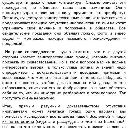
существует и даже с нами контактирует. Сложно описать эти
последствия, но общество наше явно изменится. Одни
институты утратят влияние и силу, другие же его приобретут.
Поэтому, существуют заинтересованные люди, которые всячески
поддерживают позицию отсутствия инопланетян т.к. они не хотят
утрачивать своё влияние и положение в обществе. Все
свидетельские показания они объявят ложью, фото и видео
кадры – монтажом, находки неземного происхождения –
подделкой.
Но ради справедливости, нужно отметить, что и с другой
стороны хватает заинтересованных людей, которым выгодно
признать их существование. Но в этом вопросе нас не должна
интересовать выгода, а только лишь истина. А значит надо
определиться с доказательствами и доводами, прямыми и
косвенными. Что можно считать оными, а что нельзя. Ведь если
этого не сделать, любое доказательство или довод можно
отбрасывать, списывая его на фабрикацию, а значит обрекать
себя на то, что мы никогда не разберёмся в этом вопросе. Так
поступать очень неразумно.
Итак, прямым разумным доказательством отсутствия
инопланетян может являться только один вариант:
мы
полностью исследовали все планеты нашей Вселенной и нигде
их не встретили
(сидеть, и рассуждать о жизни во Вселенной,
всё равно что сидеть дома, и рассуждать о жизни за дверью