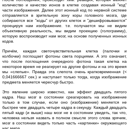
количество и качество ионов в клетке создавая ионный "код"
части изображения. Далее этот ионный код по нервной системе
отправляется в зрительную зону коры головного мозга, где
собираются все "коды" от других клеток и "дешифровываются"
проецируя нам изображение. т.е. получается мы не видим
объективную реальность, мы видим проекцию (голограмму),
которую воспроизводит нам мозг, на основе полученных ионных
кодов.
Причём, каждая светочувствительная клетка (палочки и
колбочки) поглощает фотоны света порциями. А это означает,
что после поглощения очередного фотона такая клетка на
некоторое время не реагирует на другие фотоны и на это время
мы «слепые». Правда эта слепота очень кратковременная (<
0,041666667 сек.) и наступает только тогда, когда изображение
предмета меняется чересчур быстро.
Это явление широко известно, как эффект двадцать пятого
кадра. Наш мозг в состоянии среагировать на изображение
только в том случае, если оно (изображение) меняется не
быстрее чем двадцать четыре кадра в секунду. Каждый двадцать
пятый кадр (и выше) наш мозг не в состоянии увидеть, так что,
человека нельзя назвать в полном смысле этого слова зрячим,
мозг в состоянии видеть только часть «картинки» окружающего
нас мира.