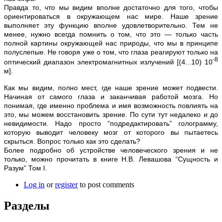
Правда то, что мы видим вполне достаточно для того, чтобы
ориентироваться в окружающем нас мире. Наше зрение
выполняет эту функцию вполне удовлетворительно. Тем не
менее, нужно всегда помнить о том, что это — только часть
полной картины окружающей нас природы, что мы в принципе
полуслепые. Не говоря уже о том, что глаза реагируют только на
-8
оптический диапазон электромагнитных излучений [(4...10) 10
м].
Как мы видим, полно мест, где наше зрение может подвести.
Начиная от самого глаза и заканчивая работой мозга. Но
понимая, где именно проблема и имя возможность повлиять на
это, мы можем восстановить зрение. По сути тут недалеко и до
невидимости. Надо просто “подредактировать” голограмму,
которую выводит человеку мозг от которого вы пытаетесь
скрыться. Вопрос только как это сделать?
Более подробно об устройстве человеческого зрения и не
только, можно прочитать в книге Н.В. Левашова “Сущность и
Разум” Том I.
Log in
or
register
to post comments
Разделы