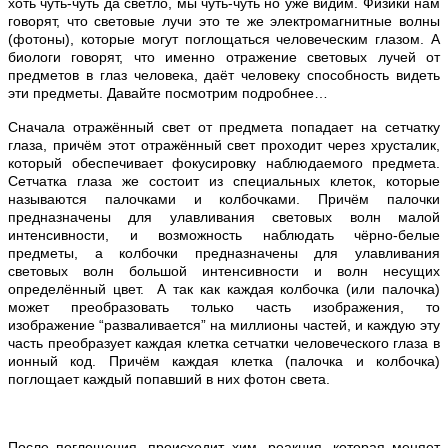
хоть чуть-чуть да светло, мы чуть-чуть но уже видим. Физики нам
говорят, что световые лучи это те же электромагнитные волны
(фотоны), которые могут поглощаться человеческим глазом. А
биологи говорят, что именно отражение световых лучей от
предметов в глаз человека, даёт человеку способность видеть
эти предметы. Давайте посмотрим подробнее…
Сначала отражённый свет от предмета попадает на сетчатку
глаза, причём этот отражённый свет проходит через хрусталик,
который обеспечивает фокусировку наблюдаемого предмета.
Сетчатка глаза же состоит из специальных клеток, которые
называются палочками и колбочками. Причём палочки
предназначены для улавливания световых волн малой
интенсивности, и возможность наблюдать чёрно-белые
предметы, а колбочки предназначены для улавливания
световых волн большой интенсивности и волн несущих
определённый цвет. А так как каждая колбочка (или палочка)
может преобразовать только часть изображения, то
изображение “разваливается” на миллионы частей, и каждую эту
часть преобразует каждая клетка сетчатки человеческого глаза в
ионный код. Причём каждая клетка (палочка и колбочка)
поглощает каждый попавший в них фотон света.
После поглощения, происходит хим. реакция, которая меняет